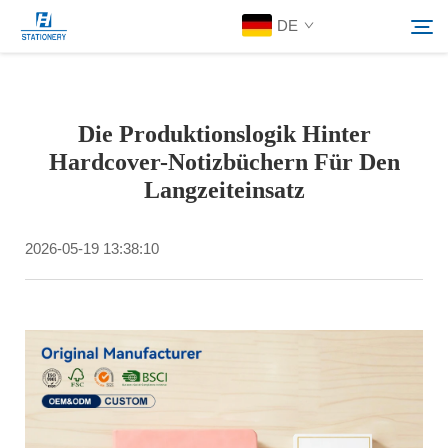
DE
Produkte
Die Produktionslogik Hinter
Suchen
Hardcover-Notizbüchern Für Den
Über Uns
Langzeiteinsatz
Individuelle Lösungen
2026-05-19 13:38:10
Ressourcen
Kontaktieren Sie Uns