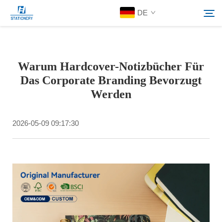
DE
Produkte
Warum Hardcover-Notizbücher Für
Suchen
Das Corporate Branding Bevorzugt
Über Uns
Werden
Individuelle Lösungen
2026-05-09 09:17:30
Ressourcen
Kontaktieren Sie Uns