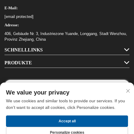
E-Mail:
[email protected]
Adresse:
406, Gebäude Nr. 3, Industriezone Yuande, Longgang, Stadt Wenzhou,
Provinz Zhejiang, China
SCHNELLLINKS
PRODUKTE
We value your privacy
Folgen Sie uns
We use cookies and similar tools to provide our services. If you
don't want to accept all cookies, click Personalize cookies.
Urheberrecht © Longgang Haha Schreibwaren Co., Ltd. Alle Rechte
Accept all
vorbehalten -
Datenschutzrichtlinie
-
Blog
Personalize cookies