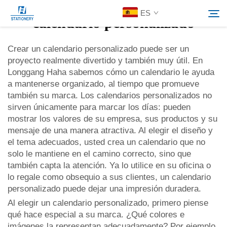
ES
calendario personalizado
Crear un calendario personalizado puede ser un
proyecto realmente divertido y también muy útil. En
Productos
Longgang Haha sabemos cómo un calendario le ayuda
Buscar
a mantenerse organizado, al tiempo que promueve
Acerca De Nosotros
también su marca. Los calendarios personalizados no
sirven únicamente para marcar los días: pueden
mostrar los valores de su empresa, sus productos y su
Soluciones personalizadas
mensaje de una manera atractiva. Al elegir el diseño y
el tema adecuados, usted crea un calendario que no
solo le mantiene en el camino correcto, sino que
Recursos
también capta la atención. Ya lo utilice en su oficina o
lo regale como obsequio a sus clientes, un calendario
Contáctenos
personalizado puede dejar una impresión duradera.
Al elegir un calendario personalizado, primero piense
qué hace especial a su marca. ¿Qué colores e
imágenes la representan adecuadamente? Por ejemplo,