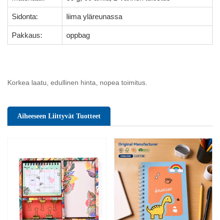
Sidonta:
liima yläreunassa
Pakkaus:
oppbag
Korkea laatu, edullinen hinta, nopea toimitus.
Aiheeseen Liittyvät Tuotteet