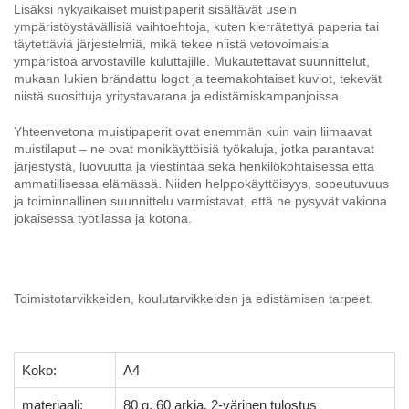
Lisäksi nykyaikaiset muistipaperit sisältävät usein
ympäristöystävällisiä vaihtoehtoja, kuten kierrätettyä paperia tai
täytettäviä järjestelmiä, mikä tekee niistä vetovoimaisia
ympäristöä arvostaville kuluttajille. Mukautettavat suunnittelut,
mukaan lukien brändattu logot ja teemakohtaiset kuviot, tekevät
niistä suosittuja yritystavarana ja edistämiskampanjoissa.
Yhteenvetona muistipaperit ovat enemmän kuin vain liimaavat
muistilaput – ne ovat monikäyttöisiä työkaluja, jotka parantavat
järjestystä, luovuutta ja viestintää sekä henkilökohtaisessa että
ammatillisessa elämässä. Niiden helppokäyttöisyys, sopeutuvuus
ja toiminnallinen suunnittelu varmistavat, että ne pysyvät vakiona
jokaisessa työtilassa ja kotona.
Toimistotarvikkeiden, koulutarvikkeiden ja edistämisen tarpeet.
Koko:
A4
materiaali:
80 g, 60 arkia, 2-värinen tulostus