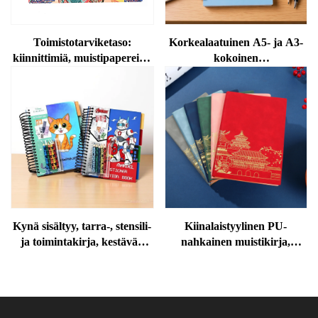
Toimistotarviketaso:
Korkealaatuinen A5- ja A3-
kiinnittimiä, muistipapereita,
kokoinen
paperilaatikkoja ja kalenteria
sarjakuvakierukkavihko,
kierukkamainen muistikirja,
leikkisä ja luovaa
suunnittelua edistävä
löysälehtinen
vaakasuuntainen päiväkirja,
oppilaan ja koulun tarpeisiin,
tukku-, paperituote
Kynä sisältyy, tarra-, stensili-
Kiinalaistyylinen PU-
ja toimintakirja, kestävää
nahkainen muistikirja,
paperia, kaikki yhdessä
kultasormituksella koristeltu
paketissa varhaiskasvatuksen
liiketoimintaa, toimistoa,
oppimiseen, kotitaiteeseen,
kokouksia ja päivittäistä
leikkiin ja harrastukseen
päiväkirjanpitoa varten,