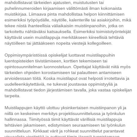
mahdollistavat tärkeiden ajatusten, muistutusten tai
puhelinnumeroiden kirjaamisen välittömästi ilman kokonaista
muistikirjaa. Liimaava pinta mahdollistaa helpon kiinnittämisen
esimerkiksi työpöydälle, näytölle, kalenterille tai asiakirjoihin, mikä
tekee niistä ihanteellisia väliaikaisiin muistiinpanoihin, jotka on
tarkoitettu nähtäväksi katsauksella. Esimerkiksi toimistotyöntekijät
käyttävät usein muistilappuja merkitäkseen kiireellisiä tehtäviä
näytöilleen tai jättääkseen nopeita viestejä kollegoilleen.
Oppimisympäristöissä opiskelijat luottavat muistilappuihin
luentopisteiden tiivistämiseen, korttien tekemiseen tai
opintosuunnitelman luonnosteluun. Opettajat käyttävät niitä myös
tärkeiden ohjeiden korostamiseen tai palautteen antamiseen
arvioidessaan töitä. Koska muistilaput ovat helposti irrotettavia ja
uudelleenkäytettäviä, ne tukevat joustavaa oppimistyyliä ja
mahdollistavat tiedon järjestämisen tavalla, joka vastaa opiskelijan
tarpeita.
Muistilappujen käyttö ulottuu yksinkertaisen muistiinpanon yli ja
niillä on keskeinen merkitys projektisuunnittelussa ja työnkulun
hallinnassa. Tiimityössä tiimit käyttävät värillisiä muistilappuja
tehtävien jakamiseen, edistymisen seuraamiseen tai työnkulun
suunnitteluun. Kirkkaat värit ja rohkeat suunnittelut parantavat
visuaalista viestintää ja auttavat tiimin jäseniä tunnistamaan