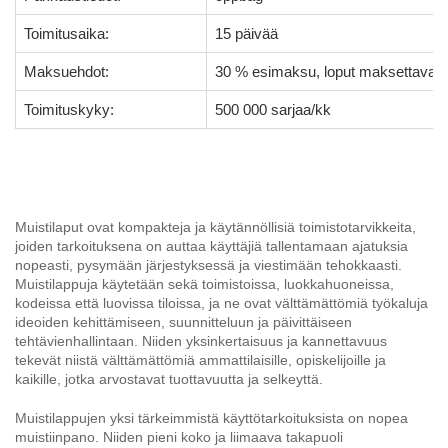
Toimitusaika:
15 päivää
Maksuehdot:
30 % esimaksu, loput maksettava k
Toimituskyky:
500 000 sarjaa/kk
Muistilaput ovat kompakteja ja käytännöllisiä toimistotarvikkeita,
joiden tarkoituksena on auttaa käyttäjiä tallentamaan ajatuksia
nopeasti, pysymään järjestyksessä ja viestimään tehokkaasti.
Muistilappuja käytetään sekä toimistoissa, luokkahuoneissa,
kodeissa että luovissa tiloissa, ja ne ovat välttämättömiä työkaluja
ideoiden kehittämiseen, suunnitteluun ja päivittäiseen
tehtävienhallintaan. Niiden yksinkertaisuus ja kannettavuus
tekevät niistä välttämättömiä ammattilaisille, opiskelijoille ja
kaikille, jotka arvostavat tuottavuutta ja selkeyttä.
Muistilappujen yksi tärkeimmistä käyttötarkoituksista on nopea
muistiinpano. Niiden pieni koko ja liimaava takapuoli