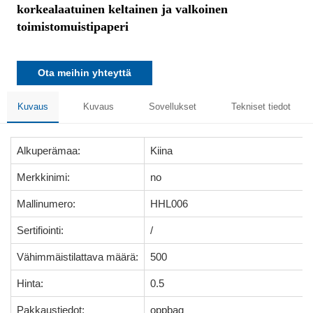
korkealaatuinen keltainen ja valkoinen
toimistomuistipaperi
Ota meihin yhteyttä
Kuvaus
Kuvaus
Sovellukset
Tekniset tiedot
Alkuperämaa:
Kiina
Merkkinimi:
no
Mallinumero:
HHL006
Sertifiointi:
/
Vähimmäistilattava määrä:
500
Hinta:
0.5
Pakkaustiedot:
oppbag