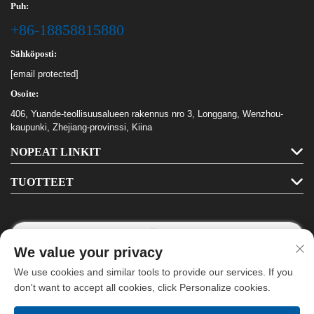
premium-lahjaksi sopivat
Puh:
kirjoitustarvikkeet
+86-18858815880
Sähköposti:
[email protected]
Osoite:
406, Yuande-teollisuusalueen rakennus nro 3, Longgang, Wenzhou-
kaupunki, Zhejiang-provinssi, Kiina
NOPEAT LINKIT
TUOTTEET
We value your privacy
Seuraa meitä
We use cookies and similar tools to provide our services. If you
don't want to accept all cookies, click Personalize cookies.
Tekijänoikeus © Longgang Haha -toimistotarvikkeet Oy. Kaikki oikeudet