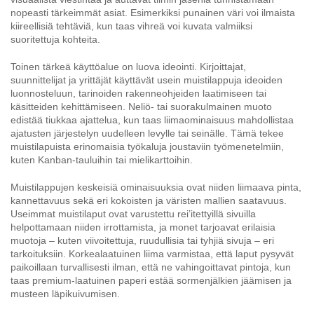
nopeasti tärkeimmät asiat. Esimerkiksi punainen väri voi ilmaista
kiireellisiä tehtäviä, kun taas vihreä voi kuvata valmiiksi
suoritettuja kohteita.
Toinen tärkeä käyttöalue on luova ideointi. Kirjoittajat,
suunnittelijat ja yrittäjät käyttävät usein muistilappuja ideoiden
luonnosteluun, tarinoiden rakenneohjeiden laatimiseen tai
käsitteiden kehittämiseen. Neliö- tai suorakulmainen muoto
edistää tiukkaa ajattelua, kun taas liimaominaisuus mahdollistaa
ajatusten järjestelyn uudelleen levylle tai seinälle. Tämä tekee
muistilapuista erinomaisia työkaluja joustaviin työmenetelmiin,
kuten Kanban-tauluihin tai mielikarttoihin.
Muistilappujen keskeisiä ominaisuuksia ovat niiden liimaava pinta,
kannettavuus sekä eri kokoisten ja väristen mallien saatavuus.
Useimmat muistilaput ovat varustettu rei’itettyillä sivuilla
helpottamaan niiden irrottamista, ja monet tarjoavat erilaisia
muotoja – kuten viivoitettuja, ruudullisia tai tyhjiä sivuja – eri
tarkoituksiin. Korkealaatuinen liima varmistaa, että laput pysyvät
paikoillaan turvallisesti ilman, että ne vahingoittavat pintoja, kun
taas premium-laatuinen paperi estää sormenjälkien jäämisen ja
musteen läpikuivumisen.