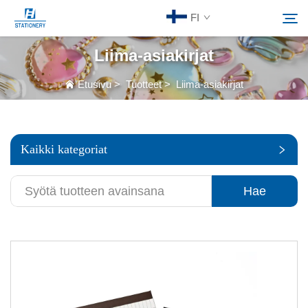
FI
Liima-asiakirjat
Tuotteet
Etusivu
>
Tuotteet
>
Liima-asiakirjat
Hae
Meistä
Kaikki kategoriat
Räätälöidyt ratkaisut
Hae
Resurssit
Ota yhteyttä