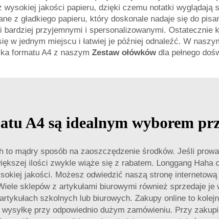
 wysokiej jakości papieru, dzięki czemu notatki wyglądają
nane z gładkiego papieru, który doskonale nadaje się do pis
tki bardziej przyjemnymi i spersonalizowanymi. Ostateczni
się w jednym miejscu i łatwiej je później odnaleźć. W nasz
ika formatu A4 z naszym
Zestaw ołówków
dla pełnego doś
matu A4 są idealnym wyborem p
h to mądry sposób na zaoszczędzenie środków. Jeśli prowa
większej ilości zwykle wiąże się z rabatem. Longgang Haha 
sokiej jakości. Możesz odwiedzić naszą stronę internetową
 Wiele sklepów z artykułami biurowymi również sprzedaje je
artykułach szkolnych lub biurowych. Zakupy online to kolejn
 wysyłkę przy odpowiednio dużym zamówieniu. Przy zakupi