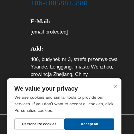
+86-18858815880
E-Mail:
[email protected]
Add:
406, budynek nr 3, strefa przemysłowa
Yuande, Longgang, miasto Wenzhou,
prowincja Zhejiang, Chiny
We value your privacy
We use cookies and similar tools to provide our
services. If you don't want to accept all cookies, click
Personalize cookies.
Personalize cookies
Accept all