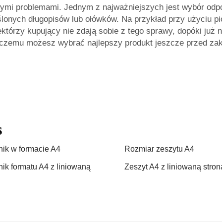
wymi problemami. Jednym z najważniejszych jest wybór odpo
eślonych długopisów lub ołówków. Na przykład przy użyciu p
ektórzy kupujący nie zdają sobie z tego sprawy, dopóki już
i czemu możesz wybrać najlepszy produkt jeszcze przed za
s
nik w formacie A4
Rozmiar zeszytu A4
nik formatu A4 z liniowaną
Zeszyt A4 z liniowaną stron