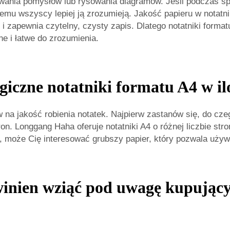
cowania pomysłów lub rysowania diagramów. Jeśli podczas s
emu wszyscy lepiej ją zrozumieją. Jakość papieru w notatn
 zapewnia czytelny, czysty zapis. Dlatego notatniki format
ne i łatwe do zrozumienia.
giczne notatniki formatu A4 w i
na jakość robienia notatek. Najpierw zastanów się, do cze
ron. Longgang Haha oferuje notatniki A4 o różnej liczbie str
ać, może Cię interesować grubszy papier, który pozwala uży
inien wziąć pod uwagę kupujący