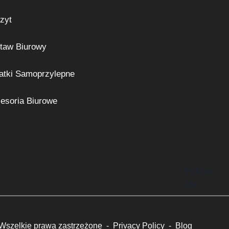
zyt
taw Biurowy
atki Samoprzylepne
esoria Biurowe
Follow
Us
. Wszelkie prawa zastrzeżone -
Privacy Policy
-
Blog