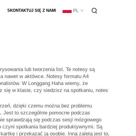
PL
SKONTAKTUJ SIĘ Z NAMI
anie Zestawów
rysowania lub tworzenia list. Te notesy są
, a nawet w aktówce. Notesy formatu A4
sjonalistów. W Longgang Haha wiemy, że
się w klasie, czy siedzisz na spotkaniu, notes
strzeń, dzięki czemu można bez problemu
a. Jest to szczególnie pomocne podczas
tnie sprawdzają się podczas sesji mózgowego
 czyni spotkania bardziej produktywnymi. Są
artkę i przekazać ją osobie. Inną zaletą jest to,