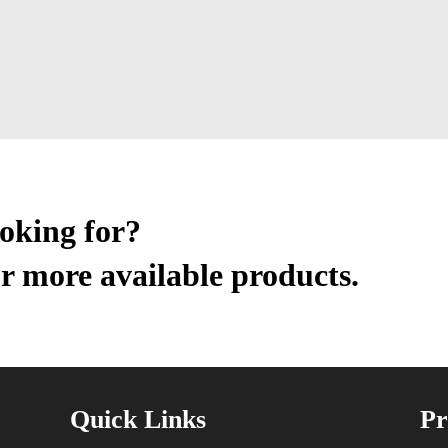
ooking for?
r more available products.
Quick Links
Pr