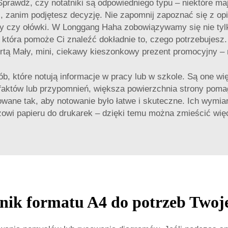
 Sprawdź, czy notatniki są odpowiedniego typu – niektóre maj
, zanim podjętesz decyzję. Nie zapomnij zapoznać się z opi
sy czy ołówki. W Longgang Haha zobowiązywamy się nie tyl
 która pomoże Ci znaleźć dokładnie to, czego potrzebujesz. J
ertą
Mały, mini, ciekawy kieszonkowy prezent promocyjny – 
b, które notują informacje w pracy lub w szkole. Są one wi
aktów lub przypomnień, większa powierzchnia strony pomag
ane tak, aby notowanie było łatwe i skuteczne. Ich wymiary 
i papieru do drukarek – dzięki temu można zmieścić więce
tnik formatu A4 do potrzeb Twoj