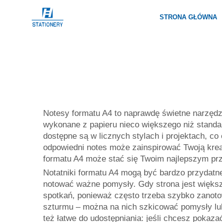
STRONA GŁÓWNA
Notesy formatu A4 to naprawdę świetne narzędzie
wykonane z papieru nieco większego niż standa
dostępne są w licznych stylach i projektach, co
odpowiedni notes może zainspirować Twoją kreat
formatu A4 może stać się Twoim najlepszym prz
Notatniki formatu A4 mogą być bardzo przydatn
notować ważne pomysły. Gdy strona jest większ
spotkań, ponieważ często trzeba szybko zanoto
szturmu – można na nich szkicować pomysły lub
też łatwe do udostępniania: jeśli chcesz pokazać