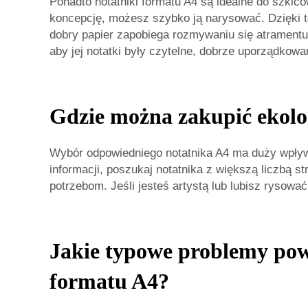
Ponadto notatniki formatu A4 są idealne do szki
koncepcję, możesz szybko ją narysować. Dzięki t
dobry papier zapobiega rozmywaniu się atramentu i
aby jej notatki były czytelne, dobrze uporządkowa
Gdzie można zakupić ekolo
Wybór odpowiedniego notatnika A4 ma duży wpływ 
informacji, poszukaj notatnika z większą liczbą st
potrzebom. Jeśli jesteś artystą lub lubisz rysow
Jakie typowe problemy pow
formatu A4?