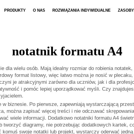
PRODUKTY
O NAS
ROZWIĄZANIA INDYWIDUALNE
ZASOBY
Dostosowywanie Zeszytów
Wiadomości
Dostosowyw
Wideo
notatnik formatu A4
 dla wielu osób. Mają idealny rozmiar do robienia notatek, 
rdowy format listowy, więc łatwo można je nosić w plecaku
 czyni je atrakcyjnymi zarówno dla uczniów, jak i dla profe
ywność i pomóc lepiej uporządkować myśli. Czy znajdujesz 
yjacielem.
e w biznesie. Po pierwsze, zapewniają wystarczającą prze
a, można zapisać więcej treści i nie odczuwać skrępowani
wać wiele informacji. Dodatkowo notatniki formatu A4 świe
 tworzyć diagramy, nie potrzebując dodatkowych kartek, co
 komuś swoje notatki lub projekt, wystarczy oderwać jedną k