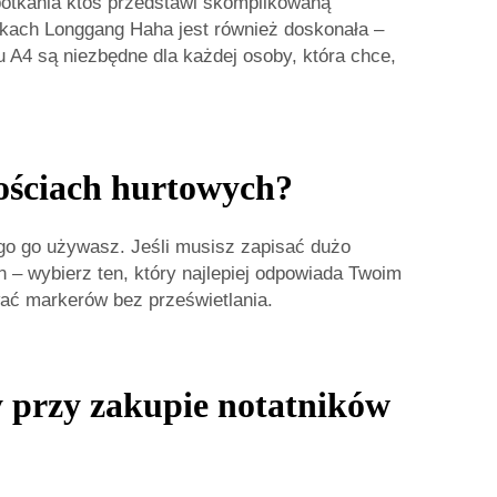
potkania ktoś przedstawi skomplikowaną
ikach Longgang Haha jest również doskonała –
u A4 są niezbędne dla każdej osoby, która chce,
lościach hurtowych?
go go używasz. Jeśli musisz zapisać dużo
on – wybierz ten, który najlepiej odpowiada Twoim
wać markerów bez prześwietlania.
 przy zakupie notatników