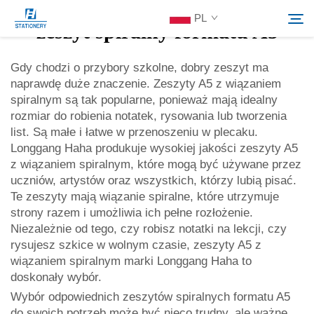
PL
zeszyt spiralny formatu A5
Gdy chodzi o przybory szkolne, dobry zeszyt ma
naprawdę duże znaczenie. Zeszyty A5 z wiązaniem
Produkty
spiralnym są tak popularne, ponieważ mają idealny
Szukaj
rozmiar do robienia notatek, rysowania lub tworzenia
O Nas
list. Są małe i łatwe w przenoszeniu w plecaku.
Longgang Haha produkuje wysokiej jakości zeszyty A5
z wiązaniem spiralnym, które mogą być używane przez
Rozwiązania Indywidualne
uczniów, artystów oraz wszystkich, którzy lubią pisać.
Te zeszyty mają wiązanie spiralne, które utrzymuje
strony razem i umożliwia ich pełne rozłożenie.
Zasoby
Niezależnie od tego, czy robisz notatki na lekcji, czy
rysujesz szkice w wolnym czasie, zeszyty A5 z
Skontaktuj Się Z Nami
wiązaniem spiralnym marki Longgang Haha to
doskonały wybór.
Wybór odpowiednich zeszytów spiralnych formatu A5
do swoich potrzeb może być nieco trudny, ale ważne