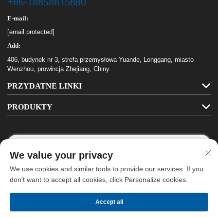
+86-18858815880
E-mail:
[email protected]
Add:
406, budynek nr 3, strefa przemysłowa Yuande, Longgang, miasto
Wenzhou, prowincja Zhejiang, Chiny
PRZYDATNE LINKI
PRODUKTY
We value your privacy
Śledź Nas
We use cookies and similar tools to provide our services. If you
don't want to accept all cookies, click Personalize cookies.
Prawa autorskie © Longgang Haha Stationery Co., Ltd. Wszelkie prawa
Accept all
zastrzeżone -
Polityka prywatności
- Nie.
Blog