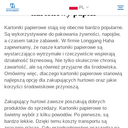
PL
kartonowy papier
Kartoniki papierowe stają się obecnie bardzo popularne.
Są wykorzystywane do pakowania żywności, napojów,
Produkty
a czasem także zabawek. W firmie Longgang Haha
Szukaj
zapewniamy, że nasze kartoniki papierowe są
O Nas
wystarczająco wytrzymałe i rzeczywiście wspierają
działalność biznesową. Nie tylko skutecznie chronią
zawartość, ale są również przyjazne dla środowiska.
Rozwiązania Indywidualne
Omówimy więc, dlaczego kartoniki papierowe stanowią
najlepszą opcję dla zakupujących hurtowo oraz jakie
korzyści środowiskowe przynoszą.
Zasoby
Zakupujący hurtowi zawsze poszukują dobrych
Skontaktuj Się Z Nami
produktów do sprzedaży. Kartoniki papierowe to
świetny wybór z kilku powodów. Po pierwsze, są
bardzo lekkie. Dzięki temu koszty transportu są
znacznie niższe. Gdy przedsiębiorstwo oszczędza na