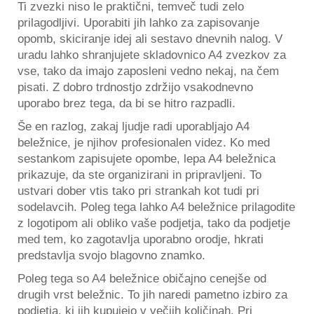
Ti zvezki niso le praktični, temveč tudi zelo
prilagodljivi. Uporabiti jih lahko za zapisovanje
opomb, skiciranje idej ali sestavo dnevnih nalog. V
uradu lahko shranjujete skladovnico A4 zvezkov za
vse, tako da imajo zaposleni vedno nekaj, na čem
pisati. Z dobro trdnostjo zdržijo vsakodnevno
uporabo brez tega, da bi se hitro razpadli.
Še en razlog, zakaj ljudje radi uporabljajo A4
beležnice, je njihov profesionalen videz. Ko med
sestankom zapisujete opombe, lepa A4 beležnica
prikazuje, da ste organizirani in pripravljeni. To
ustvari dober vtis tako pri strankah kot tudi pri
sodelavcih. Poleg tega lahko A4 beležnice prilagodite
z logotipom ali obliko vaše podjetja, tako da podjetje
med tem, ko zagotavlja uporabno orodje, hkrati
predstavlja svojo blagovno znamko.
Poleg tega so A4 beležnice običajno cenejše od
drugih vrst beležnic. To jih naredi pametno izbiro za
podjetja, ki jih kupujejo v večjih količinah. Pri