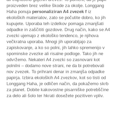
proizveden brez velike škode za okolje. Longgang
Haha ponuja
personaliziran A4 zvezek
f
iz
ekoloških materialov, zato se počutite dobro, ko jih
kupujete. Uporaba teh izdelkov pomaga zmanjšati
odpadke in zaščititi gozdove. Drug način, kako se A4
zvezki ujemajo z ekološko tendenco, je njihova
večkratna uporaba. Mnogi jih uporabljajo za
zapiskovanje, a ko so polni, jih lahko spremenijo v
spominske zvezke ali risalne podloge. Tako jih ne
odvržemo. Nekateri A4 zvezki so zasnovani kot
polnilni – dodamo nove strani, ne da bi potrebovali
nov zvezek. To prihrani denar in zmanjša odpadke
papirja. Izbira ekoloških A4 zvezkov, kot so tisti od
Longgang Haha, je odličen način, da pokažemo skrb
za planet. Dobite kakovostne pisarniške potrebščine
za delo ali šolo ter hkrati dosežete pozitiven vpliv.