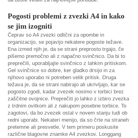
Pogosti problemi z zvezki A4 in kako
se jim izogniti
Čeprav so A4 zvezki odlični za opombe in
organizacijo, se pojavijo nekatere pogoste težave.
Ena izmed njih je, da se strani preprosto trgajo, če
pišemo premočno ali z napačno svinčnico. Da bi to
preprečili, uporabljajte svinčnico z lahkim pritiskom.
Gel svinčnice so dobre, ker gladko drsijo in za
njihovo uporabo ni potreben velik pritisk. Druga
težava je, da se strani nabirajo ali ukrivljajo, kar se
pogosto zgodi, kadar zvezek nosimo v torbici brez
zaščitne ovojnice. Preprečiti jo lahko z izbiro zvezka
z trdnim ovitkom ali z nakupom posebne torbice. To
zagotovi, da bo zvezek ostal v novem stanju tudi ob
redni uporabi. Nekateri menijo, da so črte na straneh
pretemne ali presvetle. V tem primeru poskusite
različne blagovne znamke A4 zvezkov. Longgang