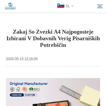
SL
Izdelki
Zakaj So Zvezki A4 Najpogosteje
Iskanje
Izbirani V Dobavnih Verig Pisarniških
O Nas
Potrebščin
Rešitve po meri
2026-05-15 12:16:05
Viri
Kontaktirajte nas