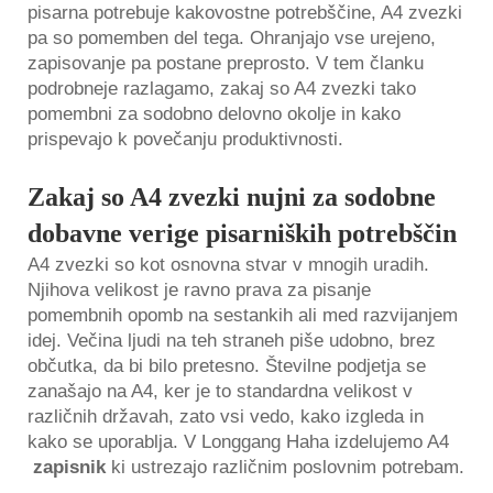
pisarna potrebuje kakovostne potrebščine, A4 zvezki
pa so pomemben del tega. Ohranjajo vse urejeno,
zapisovanje pa postane preprosto. V tem članku
podrobneje razlagamo, zakaj so A4 zvezki tako
pomembni za sodobno delovno okolje in kako
prispevajo k povečanju produktivnosti.
Zakaj so A4 zvezki nujni za sodobne
dobavne verige pisarniških potrebščin
A4 zvezki so kot osnovna stvar v mnogih uradih.
Njihova velikost je ravno prava za pisanje
pomembnih opomb na sestankih ali med razvijanjem
idej. Večina ljudi na teh straneh piše udobno, brez
občutka, da bi bilo pretesno. Številne podjetja se
zanašajo na A4, ker je to standardna velikost v
različnih državah, zato vsi vedo, kako izgleda in
kako se uporablja. V Longgang Haha izdelujemo A4
zapisnik
ki ustrezajo različnim poslovnim potrebam.