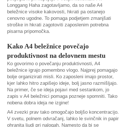
Longgang Haha zagotavljamo, da so naše A4
beležnice visoke kakovosti, hkrati pa ostanejo
cenovno ugodne. To pomaga podjetjem zmanjšati
stroške in hkrati zagotoviti zaposlenim potrebna
pisarna pripomočka.
Kako A4 beležnice povečajo
produktivnost na delovnem mestu
Ko govorimo o povečanju produktivnosti, A4
beležnice igrajo pomembno vlogo. Najprej pomagajo
bolje organizirati misli. Ko zaposleni imajo prostor,
kjer lahko hitro zapišejo ideje, bolj jasno razmišljajo.
Na primer, če se ideja pojavi med sestankom, jo
zapis v A4 beležnici pomaga pozneje spomniti. Tako
nobena dobra ideja ne izgine!
A4 zvezki prav tako omogočajo boljšo koncentracijo.
V svetu, polnem odvračanj, lahko le svinčnik in papir
ohranita ljudi pri nalogah. Namesto da bi se