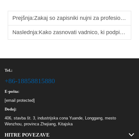
Prejšnja:
Zakaj so zapisniki nujni za profesionalna korporativna pisarna
Naslednja:
Kako zasnovati vadnico, ki podpira pouk v razredu
Tel.:
+86-18858815880
E-pošta:
[email protected]
Dodaj:
406, stavba št. 3, industrijska cona Yuande, Longgang, mesto
Wenzhou, provinca Zhejiang, Kitajska
HITRE POVEZAVE