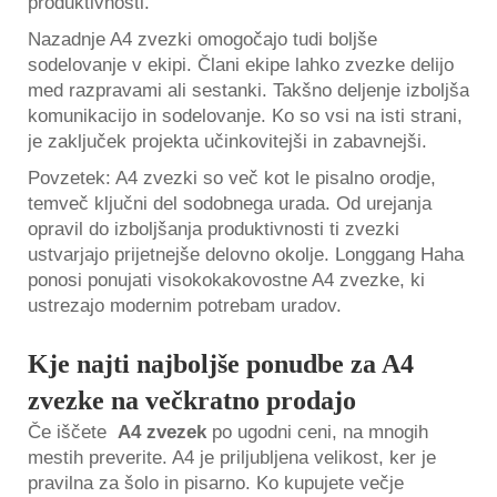
produktivnosti.
Nazadnje A4 zvezki omogočajo tudi boljše
sodelovanje v ekipi. Člani ekipe lahko zvezke delijo
med razpravami ali sestanki. Takšno deljenje izboljša
komunikacijo in sodelovanje. Ko so vsi na isti strani,
je zaključek projekta učinkovitejši in zabavnejši.
Povzetek: A4 zvezki so več kot le pisalno orodje,
temveč ključni del sodobnega urada. Od urejanja
opravil do izboljšanja produktivnosti ti zvezki
ustvarjajo prijetnejše delovno okolje. Longgang Haha
ponosi ponujati visokokakovostne A4 zvezke, ki
ustrezajo modernim potrebam uradov.
Kje najti najboljše ponudbe za A4
zvezke na večkratno prodajo
Če iščete
A4 zvezek
po ugodni ceni, na mnogih
mestih preverite. A4 je priljubljena velikost, ker je
pravilna za šolo in pisarno. Ko kupujete večje