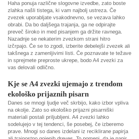
Haha ponuja različne slogovne izvedbe, zato boste
zlahka našli tistega, ki vam najbolj ustreza. Če
zvezek uporabljate vsakodnevno, se vezava lahko
obrabi. Da bo daljšega trajanja, ga ne odpirajte
preveč široko in med pisanjem ga držite ravnega.
Nazadnje se nekaterim zvezkom strani hitro
izčrpajo. Če se to zgodi, izberite debelejši zvezek ali
takšnega z zamenljivimi listi. Če poznavate te težave
in sprejmete preproste ukrepe, bodo A4 zvezki za
vas delovali odlično.
Kje se A4 zvezki ujemajo z trendom
ekološko prijaznih pisarn
Danes se mnogi ljudje več skrbijo, kako izbor vpliva
na okolje. Zato so ekološko prijazni pisarniški
materiali postali priljubljeni. A4 zvezki lahko
sodelujejo v tej tendenci, še posebej, če izberemo
prave. Mnogi so danes izdelani iz reciklirane papirja
ali trajnostno gojenih dreves. To pomeni, da je papir