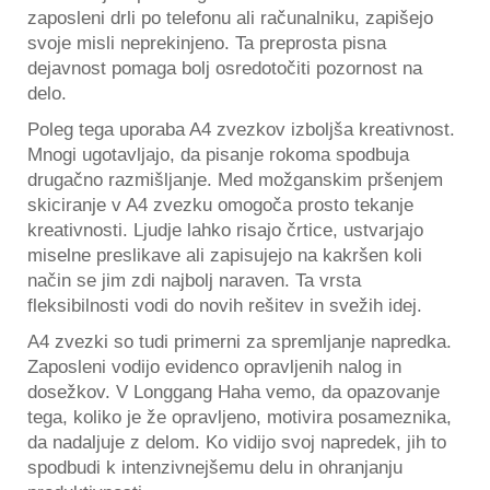
zaposleni drli po telefonu ali računalniku, zapišejo
svoje misli neprekinjeno. Ta preprosta pisna
dejavnost pomaga bolj osredotočiti pozornost na
delo.
Poleg tega uporaba A4 zvezkov izboljša kreativnost.
Mnogi ugotavljajo, da pisanje rokoma spodbuja
drugačno razmišljanje. Med možganskim pršenjem
skiciranje v A4 zvezku omogoča prosto tekanje
kreativnosti. Ljudje lahko risajo črtice, ustvarjajo
miselne preslikave ali zapisujejo na kakršen koli
način se jim zdi najbolj naraven. Ta vrsta
fleksibilnosti vodi do novih rešitev in svežih idej.
A4 zvezki so tudi primerni za spremljanje napredka.
Zaposleni vodijo evidenco opravljenih nalog in
dosežkov. V Longgang Haha vemo, da opazovanje
tega, koliko je že opravljeno, motivira posameznika,
da nadaljuje z delom. Ko vidijo svoj napredek, jih to
spodbudi k intenzivnejšemu delu in ohranjanju