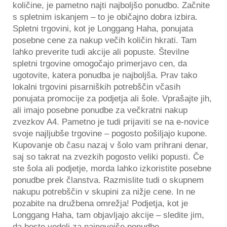
količine, je pametno najti najboljšo ponudbo. Začnite
s spletnim iskanjem – to je običajno dobra izbira.
Spletni trgovini, kot je Longgang Haha, ponujata
posebne cene za nakup večih količin hkrati. Tam
lahko preverite tudi akcije ali popuste. Številne
spletni trgovine omogočajo primerjavo cen, da
ugotovite, katera ponudba je najboljša. Prav tako
lokalni trgovini pisarniških potrebščin včasih
ponujata promocije za podjetja ali šole. Vprašajte jih,
ali imajo posebne ponudbe za večkratni nakup
zvezkov A4. Pametno je tudi prijaviti se na e-novice
svoje najljubše trgovine – pogosto pošiljajo kupone.
Kupovanje ob času nazaj v šolo vam prihrani denar,
saj so takrat na zvezkih pogosto veliki popusti. Če
ste šola ali podjetje, morda lahko izkoristite posebne
ponudbe prek članstva. Razmislite tudi o skupnem
nakupu potrebščin v skupini za nižje cene. In ne
pozabite na družbena omrežja! Podjetja, kot je
Longgang Haha, tam objavljajo akcije – sledite jim,
da boste vedeli za najnovejše ponudbe.