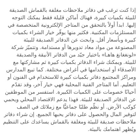
إذا كنت ترغب في دفاتر ملاحظات مغلفة بالقماش الصديقة
للبيئة بكميات كبيرة، فهناك أماكن قليلة فقط يمكنك التوجه
إليها. ابدأ أولاً بالتحقق من المتاجر الإلكترونية المتخصصة في
المستلزمات المكتبية. فكثير منها يوفّر خيار الشراء بكميات
كبيرة وبأسعار أقل. وابحث عن الدفاتر الصديقة للبيئة
المصنوعة من مواد معاد تدويرها أو مستدامة. وتتميّز شركة
«لونغغانغ هاهـا» باختيار جيّد من الدفاتر الأنيقة والصديقة
للبيئة. ويمكنك شراء الدفاتر بكميات كبيرة ثم مشاركتها مع
الأصدقاء أو استخدامها في أغراض مختلفة. كما تبيع المدارس
ومراكز المجتمع دفاتر بكميات كبيرة للاستخدام في الفنون أو
التعليم. أما المتاجر الفنية المحلية فهي خيار آخر، وقد تقدّم
أحيانًا خصومات على الكميات الكبيرة. استفسر من الموظفين
عن الدفاتر الصديقة للبيئة. فهذا يدعم الاقتصاد المحلي ويحمي
كوكب الأرض. أو نظّم طلبًا جماعيًّا مع زملائك في الصف
لتوفير المال والحصول على دفاتر يحبها الجميع. إن شراء دفاتر
ملاحظات صديقة للبيئة ومغلفة بالقماش يساعدك على التنظيم
ويُظهر اهتمامك بالبيئة.