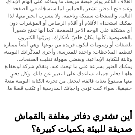
الغلاف الناعم يوفر قبضة مريحة، ما يساعد على إلهام الإبداع.
وعند فتح الدفتر، تشعر بالحماس لما ستسجّله في الصفحة
التالية. والصفحات سميكة وناعمة، ولا يتسرب الحبر منها، لذا
يمكنك استخدام الأقلام أو أقلام الرصاص أو المؤشرات دون
أي مشكلة على الوجه الآخر للصفحة. كما أنها تمنح شعوراً
بالخصوصية، كأنها مكانٌ خاصٌ لأفكارك. ويزيّنها الكثيرون
بلصقات أو رسومات لتكون فريدة من نوعها. وهي أيضاً ممتازة
لتنظيم الملاحظات: واحدة للمدرسة، وأخرى لمذكّراتك اليومية،
وثالثة للكتابة الإبداعية. وبفضل سهولة تقليب الصفحات،
يمكنك العثور بسرعة على ما تبحث عنه. وتقدّم شركة لونغغانغ
هاهـا دفاتر جميلة تساعدك على التعبير عن ذاتك. وكل دفترٍ
منها مصنوعٌ بعناية فائقة، ليجعل من تجربة الكتابة اليومية متعةً
حقيقيةً، سواء كنت تؤدي واجباتك المدرسية أو تكتب قصةً ما.
أين تشتري دفاتر مغلفة بالقماش
صديقة للبيئة بكميات كبيرة؟