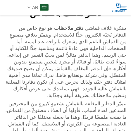
AR
دفتر مغلف بالقماش
مفكرة غلاف قماشي
دفتر ملاحظات
هو نوع خاص من
الدفاتر يُحبّه الكثيرون جدًّا للاستخدام. ويتميّز بغلافٍ مصنوعٍ
المنتجات
من القماش الناعم الذي يشعرك بالراحة عند لمسه. أما
Search
الصفحات الداخلية فهي عادةً ناعمة ومناسبة جدًّا للكتابة أو
عن الشركة
حتى الرسم. وهذا الدفتر مثاليٌّ لمن يحبّ التعبير عن إبداعه.
سواءً كنتَ طالبًا، أو فنانًا، أو مجرد شخصٍ يستمتع بتدوين
أفكاره، فإن الدفتر المغلف بالقماش يمكن أن يصبح صديقك
حلول مخصصة
المفضّل. وفي شركة لونغغانغ هاهـا، ندرك تمامًا مدى أهمية
امتلاك دفترٍ جيّد، ولذلك نحرص على أن تكون دفاترنا المغلفة
بالقماش عالية الجودة. فهي تساعدك على عرض أفكارك
الموارد
وتنظيم ملاحظاتك بطريقة أنيقة وجذّابة.
تتميّز الدفاتر المغلفة بالقماش بشعبيةٍ كبيرةٍ بين المحترفين
اتصل بنا
المبدعين لعدة أسباب. فأولها أن الغلاف مصنوعٌ من القماش،
ما يمنحه ملمسًا فريدًا. وهذا ما يجعله مختلفًا عن الدفاتر
العادية المصنوعة من الكرتون أو البلاستيك. كما أن القماش
يشعرك بالراحة في اليدين، وهو متوفرٌ بعدة ألوان وأنماط.