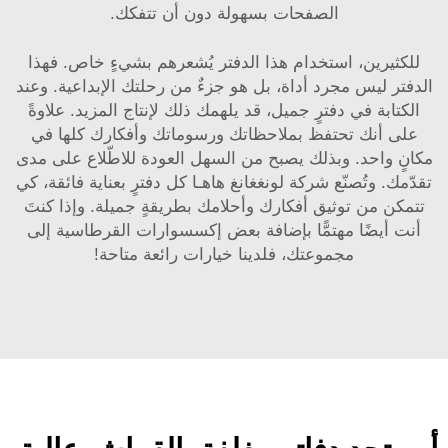
الصفحات بسهولة دون أن تتفكك.
للكثيرين، استخدام هذا الدفتر يُشعرهم بشيءٍ خاص. فهذا
الدفتر ليس مجرد أداة، بل هو جزءٌ من رحلتك الإبداعية. وعند
الكتابة في دفترٍ جميل، قد يلهمك ذلك لإنتاج المزيد. علاوةً
على أنك تحتفظ بملاحظاتك ورسوماتك وأفكارك كلها في
مكانٍ واحد. وبذلك يصبح من السهل العودة للاطّلاع على مدى
تقدّمك. وتُصنّع شركة لونغغانغ هاهـا كل دفترٍ بعناية فائقة، كي
تتمكن من توثيق أفكارك وأحلامك بطريقةٍ جميلة. وإذا كنتَ
أنت أيضًا مهتمًّا بإضافة بعض
إكسسوارات القرطاسية
إلى
مجموعتك، فلدينا خيارات رائعة متاحة!