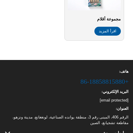
مجموعة أقلام
اقرأ المزيد
هاتف:
+86-18858815880
البريد الإلكتروني:
[email protected]
العنوان:
الرقم 406، المبنى رقم 3، منطقة يوانده الصناعية، لونغغانغ، مدينة ونزهو،
مقاطعة تشجيانغ، الصين