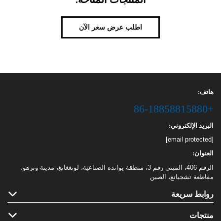
اطلب عرض سعر الآن
هاتف:
+86-18858815880
البريد الإلكتروني:
[email protected]
العنوان:
الرقم 406، المبنى رقم 3، منطقة يوانده الصناعية، لونغغانغ، مدينة ونزهو،
مقاطعة تشجيانغ، الصين
روابط سريعة
منتجات