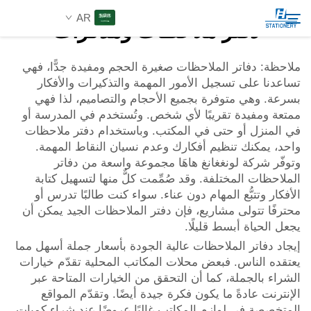
AR
دفتر ملاحظات ومذكرات
ملاحظة: دفاتر الملاحظات صغيرة الحجم ومفيدة جدًّا، فهي
تساعدنا على تسجيل الأمور المهمة والتذكيرات والأفكار
المنتجات
بسرعة. وهي متوفرة بجميع الأحجام والتصاميم، لذا فهي
بحث
ممتعة ومفيدة تقريبًا لأي شخص. وتُستخدم في المدرسة أو
عن الشركة
في المنزل أو حتى في المكتب. وباستخدام دفتر ملاحظات
واحد، يمكنك تنظيم أفكارك وعدم نسيان النقاط المهمة.
وتوفّر شركة لونغغانغ هاهَا مجموعة واسعة من دفاتر
حلول مخصصة
الملاحظات المختلفة. وقد صُمِّمت كلٌّ منها لتسهيل كتابة
الأفكار وتتبُّع المهام دون عناء. سواء كنت طالبًا تدرس أو
محترفًا تتولى مشاريع، فإن دفتر الملاحظات الجيد يمكن أن
الموارد
يجعل الحياة أبسط قليلًا.
إيجاد دفاتر الملاحظات عالية الجودة بأسعار جملة أسهل مما
اتصل بنا
يعتقده الناس. فبعض محلات المكاتب المحلية تقدّم خيارات
الشراء بالجملة، كما أن التحقق من الخيارات المتاحة عبر
الإنترنت عادةً ما يكون فكرة جيدة أيضًا. وتقدّم المواقع
المتخصصة في لوازم المكاتب غالبًا عروضًا عند شراء كميات