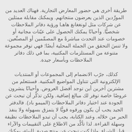
طريقة أخرى هي حضور المعارض التجارية. فهناك العديد من
المورِّدين الذين يعرضون منتجاتهم. ويمكنك مقابلة ممثلين
عن شركات مثل لونغغانغ هاهـا ورؤية دفاتر الملاحظات
شخصيًّا. وأحيانًا يمكنك الحصول على عيّنات مجانية أو
خصومات عند التحدث مباشرةً مع المصمِّمين أو المصنِّعين.
ولا تنسَ التحقق من الجملة المحلية أيضًا؛ فهي توفر مجموعة
متنوعة من المستلزمات المكتبية، بما في ذلك دفاتر
الملاحظات وبأسعار جيدة.
كذلك، جرّب الانضمام إلى المجموعات أو المنتديات
الإلكترونية التي تتناول المواضيع المكتبية. فستتعلم من
مشترين آخرين أين توجد أفضل العروض. وأحيانًا ينشرون
عروضًا خاصة توفر لك مبالغ إضافية. ولكن تذكَّر أن تبحث عن
الجودة عند اختيار دفاتر الملاحظات (الميمو باد). فالدفتر
الجيد يجب أن يكون ورقوه قويًّا لا يتمزق بسهولة ولا ينفذ
الحبر من خلاله. وعند الكتابة، يجب أن تبدو الملاحظات نظيفة
وسهلة القراءة. لذا تأكَّد من الاطلاع على التقييمات والآراء
قبل الشراء. وإذا كنت تبحث عن منتج صديق للبيئة، يمكنك