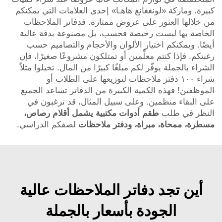
كبيرة. وماركة «لونغغانغ هاهـا» إحدى العلامات التي يمكنكم
من خلالها العثور على عروض ممتازة. فدفاتر الملاحظات
الخاصة بها ليست رخيصة فحسب، بل مصنوعة بدقة عالية
أيضًا. ويمكنكم اختيار الألوان والأحجام والتصاميم حسب
رغبتكم. فإذا كنتم معلِّمين أو تمتلكون مشروعًا صغيرًا، فإن
الشراء بالجملة يوفّر لكم مبلغًا كبيرًا من المال. تخيلوا مثلاً
شراء ١٠٠ دفتر ملاحظات لتوزيعها على الطلاب أو
الموظفين! فهذه الكمية الكبيرة من الدفاتر تساعد الجميع
على البقاء منظمين. وعلى سبيل المثال، قد ترغبون في
النظر في طلب
طقم أدوات مكتبية يشمل أقلام رصاص،
مسطرة، ممحاة، مبراة، ودفتر ملاحظات
لصفكم الدراسي.
أين تجد دفاتر الملاحظات عالية
الجودة بأسعار بالجملة