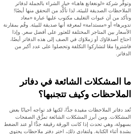
وتوفِّر شركة «لونغغانغ هاهـا» خيار الشراء بالجملة لدفاتر
الملاحظات الصديقة للبيئة، لذا تأكَّد من التحقق منها أيضًا!
وتأكد من أن عبوات التغليف مكتوب عليها عبارة «معاد
تدويرها» أو «مستدامة» لمعرفة أنها صديقة للبيئة. وقُم بمقارنة
الأسعار بين المتاجر المختلفة للعثور على أفضل سعر. وإذا
احتاج أصدقاؤك أو زملاؤك في الصف إلى هذه الدفاتر أيضًا،
فاشتروا معًا لتشاركوا التكلفة وتحصلوا على عدد أكبر من
الدفاتر.
ما المشكلات الشائعة في دفاتر
الملاحظات وكيف تتجنبها؟
تُعد دفاتر الملاحظات مفيدة جدًّا، لكنها قد تواجه أحيانًا بعض
المشكلات. ومن أبرز المشكلات الشائعة تمزُّق الصفحات
بسهولة، وهي تحدث إذا كانت الورقة رقيقة جدًّا أو عند الضغط
بشدة أثناء الكتابة. ولتفادي ذلك، اختر دفتر ملاحظات يحتوي