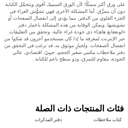
على ورق أكثر سمكًا؛ لأن الورق السميك أقوى ويتحمَّل الكتابة
دون أن يتمزَّق. أما المشكلة الأخرى فهي تشوُّش الغراء في
الجزء العلوي من الدفتر، مما يؤدي إلى انفصال الصفحات أو
تشويشها. ويمكن الوقاية من هذه المشكلة باختيار دفتر
«لونغغانغ هاهـا» ذي جودة غراء عالية. وتحقق من التعليقات
عبر الإنترنت لمعرفة ما إذا كان مستخدمو آخرون قد شكوا من
انفصال الصفحات. ولخيارٍ موثوق به، قد ترغب في التحقق من
دفتر ملاحظات مكتبي صغير الحجم، جيبِيّ، اقتصادي، عالي
الجودة، مقاوم للتمزق، وذو سطح ناعم للكتابة
.
فئات المنتجات ذات الصلة
كتاب ملاحظات
دفتر المذكرات