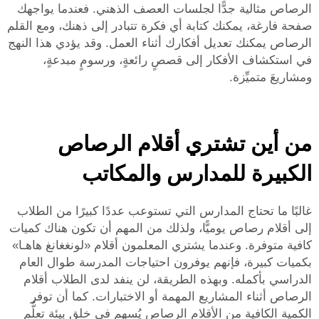
الرصاص مثالية جدًّا لجلسات العصف الذهني. فعندما يواجهك
صفحة فارغة، يمكنك كتابة أي فكرة تتبادر إلى ذهنك، ومع القلم
الرصاص يمكنك تعديل أفكارك أثناء العمل. وقد يؤدي هذا النهج
في استكشاف الأفكار إلى قصصٍ رائعةٍ، ورسومٍ مبدعةٍ،
ومشاريعَ متميِّزة.
من أين تشتري أقلام الرصاص
الكبيرة للمدارس والمكاتب
غالبًا ما تحتاج المدارس التي تستوعب عددًا كبيرًا من الطلاب
إلى أقلام رصاص يوميًّا، ولذلك من المهم أن تكون هناك كميات
كافية متوفرة. وعندما يشتري المعلمون أقلام «لونغغانغ هاهـا»
بكميات كبيرة، فإنهم يوفرون احتياجات المدرسة طوال العام
الدراسي بأكمله. وبهذه الطريقة، لن ينفد لدى الطلاب أقلام
الرصاص أثناء المشاريع المهمة أو الاختبارات. كما أن توفر
الكمية الكافية من الأقلام الرصاص يُسهم في خلق بيئة تعلُّمٍ