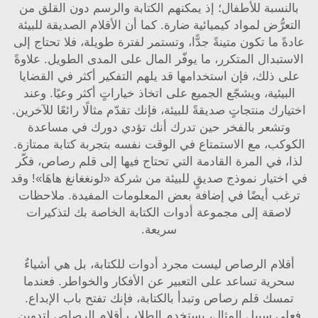
بالنسبة للأطفال؛ إذ يمكنهم الكتابة والرسم دون القلق من
التعرُّض لمواد كيميائية ضارة. كما أن الأقلام الصديقة للبيئة
عادةً ما تكون متينةً جدًّا، وتستمر لفترة طويلة، فلا تحتاج إلى
الاستبدال المتكرر، ما يوفّر المال على المدى الطويل. علاوةً
على ذلك، فإن استخدامها قد يلهم التفكير أكثر في القضايا
البيئية، ويشجّع الجميع على اتخاذ خياراتٍ أكثر وعيًا. وعند
اختيارك منتجاتٍ صديقةً للبيئة، فإنك تقدّم مثالًا رائعًا للآخرين.
وتشعر بالفخر حين تدرك أنك تؤدي دورك في مساعدة
الكوكب، مع الاستمتاع في الوقت نفسه بتجربة كتابة ممتازة.
لذا، في المرة القادمة التي تحتاج فيها إلى قلم رصاص، فكّر
في اختيار نموذج صديقٍ للبيئة من شركة «لونغغانغ هاهَا»! وقد
ترغب أيضًا في إضافة بعض المعلومات المفيدة.
ملاحظات
لاصقة
إلى مجموعة أدوات الكتابة الخاصة بك لتذكيرات
سريعة.
أقلام الرصاص ليست مجرد أدوات للكتابة، بل هي أشياءٌ
سحرية تساعد على التعبير عن الأفكار والخواطر. فعندما
تمسك قلم رصاص وتبدأ بالكتابة، فإنك تفتح باب الإبداع.
فعلى سبيل المثال، يستخدم الطلاب أقلام الرصاص لتدوين