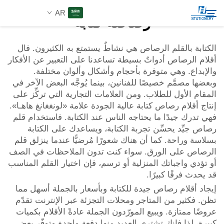
AR
رصاصة كتابة
الكتابة بالقلم الرصاص هي نشاطٌ يستمتع به الكثيرون. فال
أقلام الرصاص أدواتٌ بسيطة تساعدنا على التعبير عن الأفكار
المنتجات
والإبداع. وهي متوفرة بأحجام وأشكال وألوان مختلفة.
بحث
وبعضها مصمَّم خصيصًا للفنانين، بينما يُوجَّه البعض الآخر في
عن الشركة
المقام الأول للطلاب. ومن العلامات التجارية التي تركِّز على
إنتاج أقلام رصاص كتابة عالية الجودة علامة «لونغغانغ هاهـا».
فهي تدرك جيدًا ما يحتاجه الناس عند الكتابة. فاستخدام قلم
حلول مخصصة
رصاص جيِّد يحسِّن تجربة الكتابة، ويساعدك على الكتابة
بسلاسة وراحة. كما أن هناك شعورًا مُرضيًّا عندما ينزلق قلم
الرصاص على الورق. سواء كنت تدون الملاحظات في الصف
الموارد
أو تؤدي واجباتك المنزلية أو ترسم، فإن اختيار القلم المناسب
قد يحدث فرقًا كبيرًا.
اتصل بنا
إيجاد أقلام رصاص جيدة للكتابة وبأسعار بالجملة أسهل مما
تظن. فكثير من المتاجر ومحلات التجزئة عبر الإنترنت تقدّم
عروضًا ممتازة. ويبيع المورّدون الجملة عادةً الأقلام بكميات
كبيرة، لذا فإنك تشترى العديد منها دفعة واحدة وتوفّر بعض