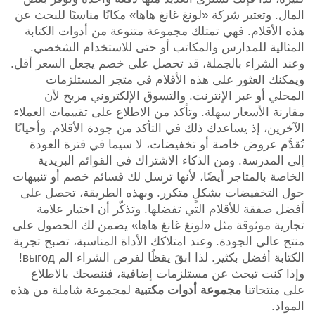
المال. وتعتبر شركة «لونغ غانغ هاها» مكانًا مناسبًا للبحث عن
هذه الأقلام. فهي تمتلك مجموعة متنوعة من أدوات الكتابة
المثالية للمدارس والمكاتب أو حتى للاستخدام الشخصي.
وعند الشراء بالجملة، قد تحصل على خصم يجعل السعر أقل.
ويمكنك العثور على هذه الأقلام في متجر المستلزمات
المحلي أو عبر الإنترنت. والتسوق الإلكتروني مريح لأن
مقارنة الأسعار سهلة. وتأكد من الاطلاع على تقييمات العملاء
الآخرين، إذ يساعدك ذلك في التأكد من جودة الأقلام. وأحيانًا
تُقدَّم عروض خاصة أو تخفيضات، لا سيما في فترة العودة
إلى المدرسة. ومن الذكاء الاشتراك في القوائم البريدية
الخاصة بالمتاجر أيضًا، لأنها ترسل لك قسائم خصم أو تنبيهات
حول التخفيضات بشكلٍ متكرر. وبهذه الطريقة، تحصل على
أفضل صفقة للأقلام التي تفضلها. وتذكّر أن اختيار علامة
تجارية موثوقة مثل «لونغ غانغ هاها» يضمن لك الحصول على
منتج عالي الجودة. وعند امتلاكك الأداة المناسبة، تصبح تجربة
الكتابة أفضل بكثير. لذا ابقَ يقظًا لفرص الشراء الم выгод!
وإذا كنت تبحث عن مستلزمات إضافية، فننصحك بالاطلاع
على منتجاتنا
مجموعة أدوات مكتبية
لمجموعة شاملة من هذه
المواد.