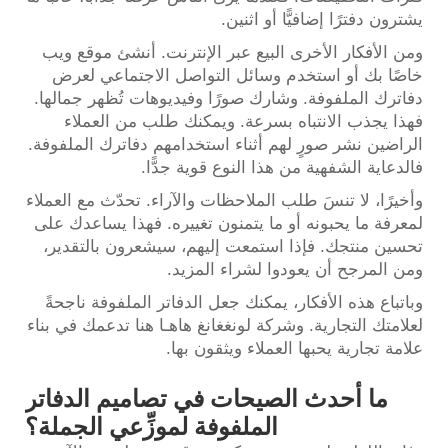
يشترون دفترًا إضافيًّا أو اثنين.
ومن الأفكار الأخرى البيع عبر الإنترنت. أنشئ موقع ويب
خاصًا بك أو استخدم وسائل التواصل الاجتماعي لعرض
دفاترك الملفوفة. وشارك صورًا وفيديوهات تُظهر جمالها.
فهذا يجذب الانتباه بسرعة. ويمكنك طلب من العملاء
الراضين نشر صورٍ لهم أثناء استخدامهم دفاترك الملفوفة.
فالدعاية الشفهية من هذا النوع قوية جدًّا.
وأخيرًا، لا تنسَ طلب الملاحظات والآراء. تحدّث مع العملاء
لمعرفة ما يحبونه أو ما يتمنون تغييره. فهذا يساعدك على
تحسين منتجك. فإذا استمعت إليهم، سيشعرون بالتقدير،
ومن المرجح أن يعودوا لشراء المزيد.
وباتباع هذه الأفكار، يمكنك جعل الدفاتر الملفوفة ناجحةً
لعلامتك التجارية. وشركة لونغغانغ هاهـا هنا تدعمك في بناء
علامة تجارية يحبها العملاء ويثقون بها.
ما أحدث الصيحات في تصاميم الدفاتر
الملفوفة لموزِّعي الجملة؟