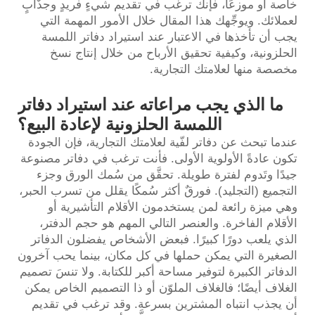
خاصة أو موزعًا، فإنك ترغب في تقديم شيءٍ فريدٍ وجذّابٍ
لعملائك. ويوجِّهك هذا المقال خلال الأمور المهمة التي
يجب أن تأخذها في الاعتبار عند استيراد دفاتر اللمسة
الحلزونية، وكيفية تحقيق الأرباح من خلال إنتاج نسخ
مخصصة منها لعلامتك التجارية.
ما الذي يجب مراعاته عند استيراد دفاتر
اللمسة الحلزونية لإعادة البيع؟
عندما تبحث عن دفاتر لفّية لعلامتك التجارية، فإن الجودة
تكون عادةً الأولوية الأولى. فأنت ترغب في دفاتر مصنوعة
جيدًا وتَدوم لفترة طويلة. تحقَّق من سُمك الورق وجزء
التجميع (التجليد). فورقٌ أكثر سُمكًا يقلل من تسرب الحبر،
وهي ميزة رائعة لمن يستخدمون الأقلام التأشيرية أو
الأقلام الفاخرة. والعنصر التالي المهم هو حجم الدفتر،
الذي يلعب دورًا كبيرًا. فبعض الأشخاص يفضلون الدفاتر
الصغيرة التي يمكن حملها في كل مكان، بينما يحب آخرون
الدفاتر الكبيرة لتوفير مساحة أكبر للكتابة. ولا تنسَ تصميم
الغلاف أيضًا؛ فالغلاف الملوّن أو ذا التصميم الخاص يمكن
أن يجذب انتباه المشترين بسرعة. وقد ترغب في تقديم