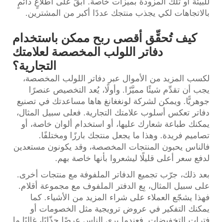
للبيئة أو تلك المزودة بميزات خاصة. ابقَ على اطلاعٍ دائمٍ
بالاتجاهات لكي يجذب منتجك عددًا أكبر من المشترين.
كيف تُحقِّق أقصى ربح ممكن باستخدام
دفاتر اللولب المخصصة لعلامتك
التجارية؟
لكسب المزيد من الأموال عبر دفاتر اللولب المخصصة،
يجب أن تقدِّم شيئًا مميَّزًا. وأولًا، يُعد التخصيص عنصرًا
جوهريًّا. ويمكن لشركة لونغغانغ هاها مساعدتك في تصنيع
دفاتر تعكس أسلوب علامتك التجارية. فعلى سبيل المثال،
يمكنك طباعة شعارك عليها، أو استخدام ألوان خاصة، أو
تصاميم فريدة. وهذا ما يجعل منتجك بارزًا ومختلفًا.
فالناس يحبون المنتجات المخصصة، وقد يكونون مستعدين
لدفع سعر أعلى قليلًا ليشعروا بأنها خاصة بهم.
بعد ذلك، جرّب تجميع الدفاتر الملفوفة مع منتجات أخرى.
على سبيل المثال، بِع الدفتر الملفوف مع مجموعة أقلام.
فهذا يشجّع العملاء على شراء المزيد من الأشياء. كما
يمكنك التفكير في عروض ترويجية مثل الخصومات أو
فترات التخفيضات. فعندما يرى الناس عرضًا جذّابًا، غالبًا ما