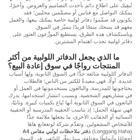
تُبقِيك على اطلاعٍ دائم بأحدث التصاميم والعروض. وأخيرًا،
يمكنك التواصل مع فنانين أو مصمِّمين محليين؛ فقد
يكونون قد صمَّموا دفاتر لولبية خاصة يمكنك بيعها، والعمل
معهم قد يمنحك منتجًا فريدًا يتميَّز في السوق.
وباستكشاف هذه الطرق، يستطيع الموزِّعون العثور على
دفاتر لولبية تجذب اهتمام المشترين.
ما الذي يجعل الدفاتر اللولبية من أكثر
المنتجات رواجًا في سوق إعادة البيع؟
الدفاتر اللولبية شائعة جدًّا في السوق الثانوية، ولها أسباب
عديدة. أولًا، فهي مفيدةٌ للكثير من الناس؛ فالطلاب
يحتاجونها للمدرسة، والبالغون يستخدمونها في العمل أو
في مشاريعهم الشخصية. وبسبب انتشار استخدامها، يدرك
البائعون في السوق الثانوية أنها تُباع بكميات كبيرة. وثانيًا،
فهي سهلة الحمل؛ إذ تناسب الحقيبة المدرسية أو الحقيبة
النسائية أو الحقائب الأخرى، ما يجعلها ملائمة جدًّا
للأشخاص المشغولين. وتقدِّم شركة لونغغانغ هاهَا
(Longgang Haha)
دفتر ملاحظات لولبي مقاس A4
أحجامًا وأنماطًا مختلفة، مما يوفِّر للبائعين في السوق