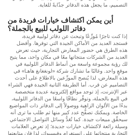
التصميم، ما يجعل هذه الدفاتر جذّابةً للغاية.
أين يمكن اكتشاف خيارات فريدة من
دفاتر اللولب للبيع بالجملة؟
إذا كنت تاجرًا مُوزِّعًا وتبحث عن دفاتر لولبية فريدة،
فستجد العديد من الأماكن الجيدة التي توفرها. وأفضل
هذه الطرق هي حضور المعارض التجارية، حيث تعرض
العديد من الشركات منتجاتها معًا في مكان واحد، مما يتيح
لك رؤية مجموعة واسعة من أنماط الدفاتر اللولبية في
موقعٍ واحد. وغالبًا ما تشارك شركة «لونغغانغ هاهـا» في
هذه المعارض، لذا يُنصح الموزِّعين بالاطلاع على أحدث
التصاميم عن قرب. أما الطريقة الثانية الجيدة فهي الشراء
عبر الإنترنت، إذ توجد مواقع إلكترونية عديدة متخصصة
في البيع بالجملة، وتوفِّر نطاقًا واسعًا من الدفاتر اللولبية،
بدءًا من الألوان الزاهية ووصولاً إلى الدفاتر ذات المواضيع
الخاصة. ويمكنك تصفُّح عدد كبير منها ثم طلب ما ترى أنه
سيحقِّق مبيعات جيدة. كما تُعَدُّ وسائل التواصل الاجتماعي
وسيلة رائعة لاكتشاف خيارات جديدة؛ إذ تعرِض العلامات
التجارية منتجاتها على إنستغرام وفيسبوك، لذا فإن متابعتها