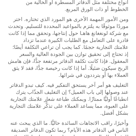
أنواع مختلفة مثل الدفاتر المسطَّرة أو الخالية من
الخطوط أو ذات الورق المربع.
ومن الأمور المهمة الأخرى هو المورد الذي تختاره. اختر
موردًا موثوقًا به يلتزم بالمواعيد المحددة للتسليم. وتحدث
مع شركة لونغغانغ هاهـا حول إنتاجها، وتحقق مما إذا كانت
قادرة على التعامل مع الطلبات الكبيرة عندما تزداد
علامتك التجارية حجمًا. كما يجب أن تراعي التكلفة أيضًا؛
إذ تحتاج إلى تحقيق توازن بين الجودة العالية والسعر
المعقول. فإذا كانت تكلفة الدفاتر مرتفعة جدًّا، فإن هامش
الربح سيكون ضئيلًا. أما إذا كانت رخيصة جدًّا، فقد لا يثق
العملاء بها أو يترددون في شرائها.
التغليف هو أمر آخر يستحق التفكير فيه. كيف تبدو الدفاتر
عند وصولها إلى باب العميل؟ إن التغليف الجذّاب يترك
انطباعًا أوليًّا ممتازًا. ويمكنك طباعة شعار علامتك التجارية
على العبوة، مما يساعد العملاء على تذكُّر علامتك التجارية
بشكل أفضل.
وأخيرًا، راقب الاتجاهات السائدة حاليًّا. ما الذي يبحث عنه
الناس في الدفاتر هذه الأيام؟ ربما تكون الدفاتر الصديقة