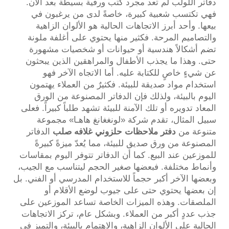
دفاتر اللولب لم تعد مجرد كتب ورقية بسيطة بعد الآن.
فهي تكتسب شعبية كبيرة، خاصةً لدى من يرغبون في
بيعها. وأحد أبرز الاتجاهات الحالية هو الألوان الزاهية
والتصاميم المرحة. فكثير منها يحتوي على أغلفة ملونة
تضم أشكالاً هندسية أو حيوانات أو شخصيات مشهورة
حتى. وهذا ما يجذب الأطفال والمراهقين الذين يبحثون
عن شيءٍ خاصٍ للكتابة عليه. أما الاتجاه الآخر فهو
استخدام مواد صديقة للبيئة. فكثيرٌ من العملاء يهتمون
اليوم بالبيئة، ولذلك فإن الدفاتر المصنوعة من الورق
المعاد تدويره أو تلك الآمنة للبيئة تشهد طلباً كبيراً. فعلى
سبيل المثال، تقدم شركة «لونغغانغ هاهـا» مجموعة
متنوعة من
دفتر ملاحظات حلزوني غلافه صلب
الدفاتر
المصنوعة من ورق صديق للبيئة، مما يُعدّ ميزةً كبيرةً
للموزعين عند البيع. كما أن الدفاتر تتوفر اليوم بمقاسات
وأنماط مختلفة. فبعضها صغير الحجم ليتناسب مع الجيب،
وبعضها الآخر أكبر حجماً للاستخدام المدرسي أو الفني. بل
إن بعضها يحتوي حتى على جيوب لوضع الأقلام أو
الملصقات. وهذه الميزات الخاصة تساعد الموزعين على
جذب عددٍ أكبر من العملاء. وبشكل عام، تركز الاتجاهات
الحالية على الألوان الزاهية، والاهتمام بالبيئة، والتميز في