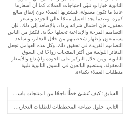
الثانوية خياراتٍ تلبّي احتياجات العملاء. كما أن أسعارها
عادةً ما تكون معقولة، فيشتريها العملاء دون إنفاق مبالغ
كبيرة. وعندما يجد العميل منتجًا عالي الجودة وبسعر
معقول، فإن احتمال شرائه يزداد. بالإضافة إلى ذلك، فإن
التصاميم المرحة والإبداعية تجعلها جذّابة. فكثيرٌ من الناس
يستمتعون بإظهار شخصيتهم من خلال الدفاتر، وتساعد
التصاميم الفريدة في تحقيق ذلك. وكل هذه العوامل تجعل
الدفاتر اللولبية من أكثر المنتجات رواجًا في السوق
الثانوية. ومن خلال التركيز على الجودة والإبداع والأسعار
المعقولة، يستطيع البائعون في السوق الثانوية تلبية
متطلبات العملاء بكفاءة.
السابق:
كيف تُنشئ خطًّا ناجحًا من المنتجات باستخدام أحجام مختلفة من الدفاتر
التالي:
حلول طباعة المخططات للطلبات التجارية الكبرى بكميات كبيرة