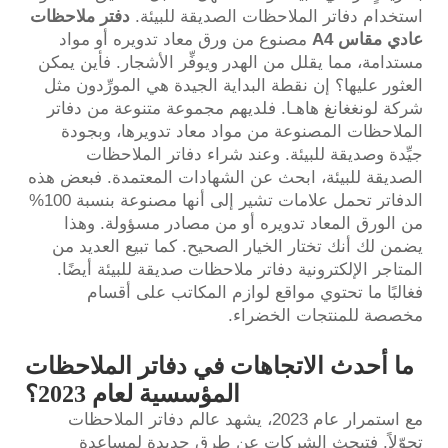
استخدام دفاتر الملاحظات الصديقة للبيئة.
دفتر ملاحظات
عادي مقاس A4
مصنوع من ورق معاد تدويره أو مواد
مستدامة، مما يقلل من الهدر ويوفِّر الأشجار. فأين يمكن
العثور عليها؟ إن نقطة البداية الجيدة هي المورِّدون مثل
شركة لونغغانغ هاهـا. فلديهم مجموعة متنوعة من دفاتر
الملاحظات المصنوعة من مواد معاد تدويرها، وبجودة
جيِّدة وصديقة للبيئة. وعند شراء دفاتر الملاحظات
الصديقة للبيئة، ابحث عن الشهادات المعتمدة. فبعض هذه
الدفاتر تحمل علامات تشير إلى أنها مصنوعة بنسبة 100%
من الورق المعاد تدويره أو من مصادر مسؤولة. وهذا
يضمن لك أنك تختار الخيار الصحيح. كما تبيع العديد من
المتاجر الإلكترونية دفاتر ملاحظات صديقة للبيئة أيضًا.
فغالبًا ما تحتوي مواقع لوازم المكاتب على أقسام
مخصصة للمنتجات الخضراء.
ما أحدث الاتجاهات في دفاتر الملاحظات
المؤسسية لعام 2023؟
مع استمرار عام 2023، يشهد عالم دفاتر الملاحظات
تحوّلاً. فتبحث الشركات عن طرق جديدة لمساعدة