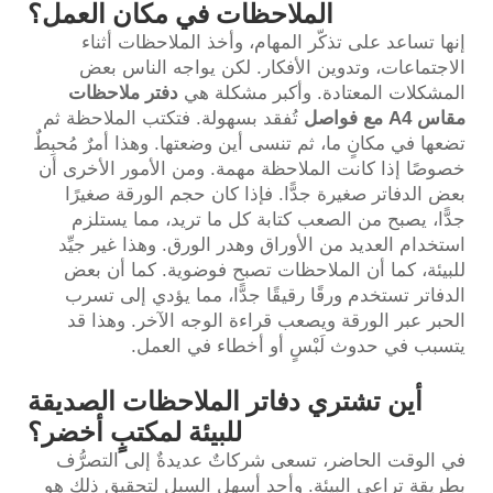
الملاحظات في مكان العمل؟
إنها تساعد على تذكّر المهام، وأخذ الملاحظات أثناء
الاجتماعات، وتدوين الأفكار. لكن يواجه الناس بعض
المشكلات المعتادة. وأكبر مشكلة هي
دفتر ملاحظات
مقاس A4 مع فواصل
تُفقد بسهولة. فتكتب الملاحظة ثم
تضعها في مكانٍ ما، ثم تنسى أين وضعتها. وهذا أمرٌ مُحبِطٌ
خصوصًا إذا كانت الملاحظة مهمة. ومن الأمور الأخرى أن
بعض الدفاتر صغيرة جدًّا. فإذا كان حجم الورقة صغيرًا
جدًّا، يصبح من الصعب كتابة كل ما تريد، مما يستلزم
استخدام العديد من الأوراق وهدر الورق. وهذا غير جيِّد
للبيئة، كما أن الملاحظات تصبح فوضوية. كما أن بعض
الدفاتر تستخدم ورقًا رقيقًا جدًّا، مما يؤدي إلى تسرب
الحبر عبر الورقة ويصعب قراءة الوجه الآخر. وهذا قد
يتسبب في حدوث لَبْسٍ أو أخطاء في العمل.
أين تشتري دفاتر الملاحظات الصديقة
للبيئة لمكتبٍ أخضر؟
في الوقت الحاضر، تسعى شركاتٌ عديدةٌ إلى التصرُّف
بطريقةٍ تراعي البيئة. وأحد أسهل السبل لتحقيق ذلك هو