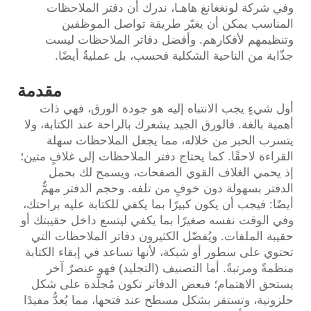
وفي شركة لونغغانغ هاهـا، ندرك أن دفتر الملاحظات
المناسب يمكن أن يغيّر طريقة تواصل الموظفين
وتنظيمهم لأفكارهم. وأفضل دفاتر الملاحظات ليست
جذّابة من الناحية الشكلية فحسب، بل عمليةٌ أيضًا.
مقدمة
أول شيءٍ يجب الانتباه إليه هو جودة الورق، فهي ذات
أهمية بالغة. فالورق الجيد يشعرك بالراحة عند الكتابة، ولا
يتسرب الحبر من خلاله، مما يجعل الملاحظات سهلة
القراءة لاحقًا. كما يحتاج دفتر الملاحظات إلى غلافٍ متين؛
إذ يحمي الغلاف القوي الصفحات، ويسمح لك بحمل
الدفتر بسهولة دون خوفٍ من تلفه. وحجم الدفتر مهمٌّ
أيضًا: فيجب أن يكون كبيرًا بما يكفي للكتابة عليه براحتك،
وفي الوقت نفسه صغيرًا بما يكفي ليتسع داخل حقيبتك أو
حقيبة الملفات. ويُفضّل الكثيرون دفاتر الملاحظات التي
تحتوي على سطور أو شبكة، لأنها تساعد في إبقاء الكتابة
منظمةً ومرتبةً. أما التصنيف (التجليد) فهو عنصرٌ آخر
يستحق الاهتمام؛ فبعض الدفاتر تكون مُجلَّدة على شكل
حلزونية، وتستقر بشكل مسطح عند فتحها، مما يُعدُّ مفيدًا