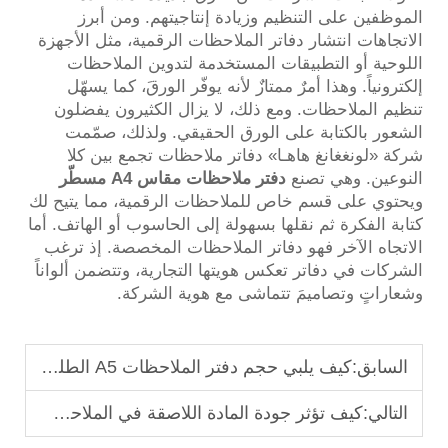
الموظفين على التنظيم وزيادة إنتاجيتهم. ومن أبرز
الاتجاهات انتشار دفاتر الملاحظات الرقمية، مثل الأجهزة
اللوحية أو التطبيقات المستخدمة لتدوين الملاحظات
إلكترونياً. وهذا أمرٌ ممتازٌ لأنه يوفّر الورقَ، كما يسهّل
تنظيم الملاحظات. ومع ذلك، لا يزال الكثيرون يفضلون
الشعور بالكتابة على الورق الحقيقي. ولذلك، صمّمت
شركة «لونغغانغ هاهـا» دفاتر ملاحظات تجمع بين كلا
النوعين. وهي تصنع
دفتر ملاحظات مقاس A4 مسطّر
ويحتوي على قسم خاص للملاحظات الرقمية، مما يتيح لك
كتابة الفكرة ثم نقلها بسهولة إلى الحاسوب أو الهاتف. أما
الاتجاه الآخر فهو دفاتر الملاحظات المخصصة. إذ ترغب
الشركات في دفاتر تعكس هويتها التجارية، وتتضمن ألواناً
وشعاراتٍ وتصاميمَ تتماشى مع هوية الشركة.
السابق:
كيف يلبي حجم دفتر الملاحظات A5 الطلب العالمي
التالي:
كيف تؤثر جودة المادة اللاصقة في الملاحظات اللاصقة على إنتاج الكتل