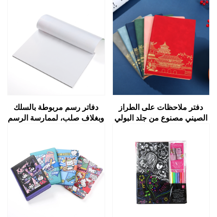
دفتر ملاحظات على الطراز
دفاتر رسم مربوطة بالسلك
الصيني مصنوع من جلد البولي
وبغلاف صلب، لممارسة الرسم
يوريثان الاصطناعي (PU
والتخطيط، مزودة بورق عديم
Leather)، مزخرف بطباعة
الحمض بوزن ١٠٠ غ/م²، من
ذهبية بارزة، مناسب لمجال
إنتاج شركة بوتانتي
الأعمال والمكاتب واجتماعات
العمل والتدوين اليومي، وأدوات
كتابة فاخرة مناسبة كهدية