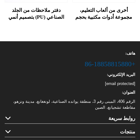
أخرى من ألعاب التعليم،
دفتر ملاحظات من الجلد
مجموعة أدوات مكتبية بحجم
الصناعي (PU) بتصميم أنمي
A5، دفتر رسم حلزوني مع
قابل للتخصيص بالجملة، مع
أقلام ملونة
غلاف صلب وإغلاق مغناطيسي،
مناسب للفتيات ولوازم حفلات
النوم والهدايا
هاتف:
+86-18858815880
البريد الإلكتروني:
[email protected]
العنوان:
الرقم 406، المبنى رقم 3، منطقة يوانده الصناعية، لونغغانغ، مدينة ونزهو،
مقاطعة تشجيانغ، الصين
روابط سريعة
منتجات