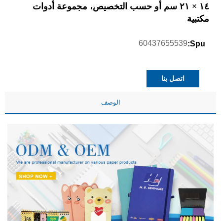
١٤ × ٢١ سم أو حسب التخصيص، مجموعة أدوات
مكتبية
60437655539
Spu:
اتصل بنا
الوصف