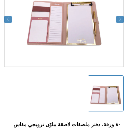
٨٠ ورقة، دفتر ملصقات لاصقة ملوّن ترويجي مقاس