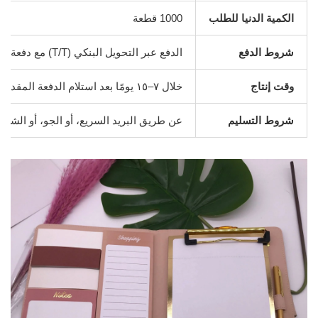
الكمية الدنيا للطلب
1000 قطعة
شروط الدفع
الدفع عبر التحويل البنكي (T/T) مع دفعة مقدمة بنسبة ٣٠٪، ويجب سداد الرصيد البالغ ٧٠٪ قبل التسليم
وقت إنتاج
خلال ٧–١٥ يومًا بعد استلام الدفعة المقدمة بنسبة ٣٠٪
شروط التسليم
عن طريق البريد السريع، أو الجو، أو الش