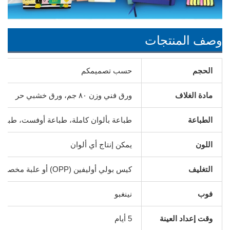
وصف المنتجات
الحجم
حسب تصميمكم
مادة الغلاف
ورق فني وزن ٨٠ جم، ورق خشبي حر
الطباعة
طباعة بألوان كاملة، طباعة أوفست، طباعة 
اللون
يمكن إنتاج أي ألوان
التغليف
كيس بولي أوليفين (OPP) أو علبة مخصصة حسب الطلب
فوب
نينغبو
وقت إعداد العينة
5 أيام