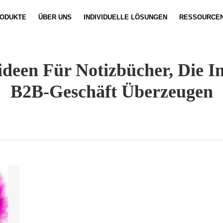
ODUKTE
ÜBER UNS
INDIVIDUELLE LÖSUNGEN
RESSOURCE
Notizbuch-Anpassung
Nachrichten
Satz-Anp
Video
deen Für Notizbücher, Die I
B2B-Geschäft Überzeugen