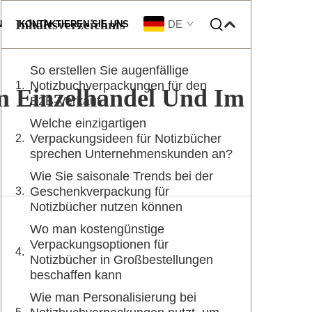
Inhaltsverzeichnis
DE
N
KONTAKTIEREN SIE UNS
So erstellen Sie augenfällige
assung
Notizbuchverpackungen für den
m Einzelhandel Und Im
B2B-Verkauf
Welche einzigartigen
Verpackungsideen für Notizbücher
sprechen Unternehmenskunden an?
Wie Sie saisonale Trends bei der
Geschenkverpackung für
Notizbücher nutzen können
Wo man kostengünstige
Verpackungsoptionen für
Notizbücher in Großbestellungen
beschaffen kann
Wie man Personalisierung bei