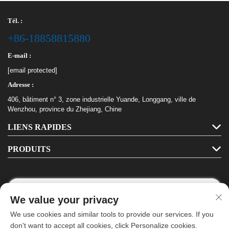
Tél. :
+86-18858815880
E-mail :
[email protected]
Adresse :
406, bâtiment n° 3, zone industrielle Yuande, Longgang, ville de
Wenzhou, province du Zhejiang, Chine
LIENS RAPIDES
PRODUITS
We value your privacy
Suivez-nous
We use cookies and similar tools to provide our services. If you
don't want to accept all cookies, click Personalize cookies.