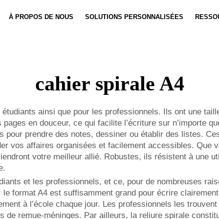
À PROPOS DE NOUS
SOLUTIONS PERSONNALISÉES
RESSO
Personnalisation De Carnet
Actualités
Personnali
Vidéo
cahier spirale A4
 étudiants ainsi que pour les professionnels. Ils ont une taill
s pages en douceur, ce qui facilite l’écriture sur n’importe 
ts pour prendre des notes, dessiner ou établir des listes. Ce
rder vos affaires organisées et facilement accessibles. Que 
endront votre meilleur allié. Robustes, ils résistent à une u
e.
diants et les professionnels, et ce, pour de nombreuses raiso
 le format A4 est suffisamment grand pour écrire clairement,
ment à l’école chaque jour. Les professionnels les trouvent
 de remue-méninges. Par ailleurs, la reliure spirale constitu