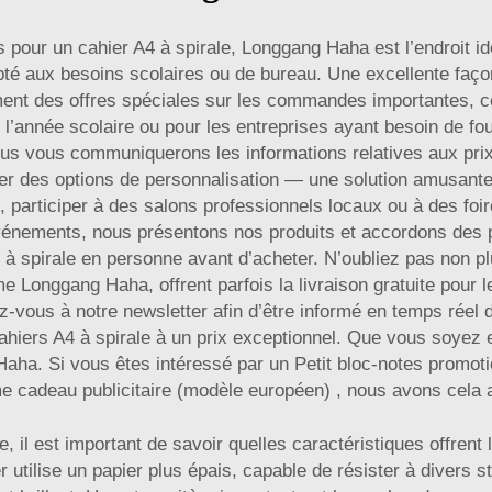
s pour un cahier A4 à spirale, Longgang Haha est l’endroit id
té aux besoins scolaires ou de bureau. Une excellente façon 
ent des offres spéciales sur les commandes importantes, ce
e l’année scolaire ou pour les entreprises ayant besoin de f
ous vous communiquerons les informations relatives aux pri
 des options de personnalisation — une solution amusante 
s, participer à des salons professionnels locaux ou à des fo
 événements, nous présentons nos produits et accordons des 
 à spirale en personne avant d’acheter. N’oubliez pas non p
me Longgang Haha, offrent parfois la livraison gratuite pou
vous à notre newsletter afin d’être informé en temps réel d
hiers A4 à spirale à un prix exceptionnel. Que vous soyez e
Haha. Si vous êtes intéressé par un
Petit bloc-notes promoti
 cadeau publicitaire (modèle européen)
, nous avons cela a
 il est important de savoir quelles caractéristiques offrent le
er utilise un papier plus épais, capable de résister à divers