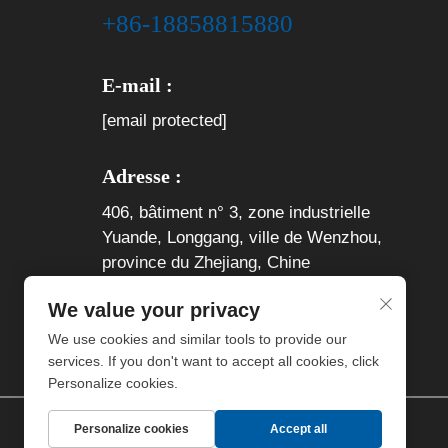
+86-18858815880
E-mail :
[email protected]
Adresse :
406, bâtiment n° 3, zone industrielle
Yuande, Longgang, ville de Wenzhou,
province du Zhejiang, Chine
We value your privacy
We use cookies and similar tools to provide our
services. If you don't want to accept all cookies, click
Personalize cookies.
Personalize cookies
Accept all