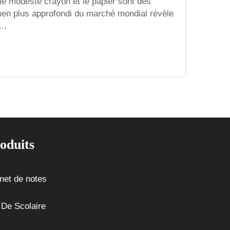
le modeste crayon et le papier sont des
men plus approfondi du marché mondial révèle
..
oduits
net de notes
 De Scolaire