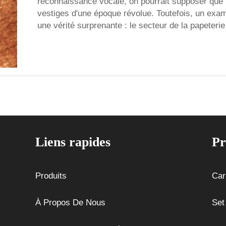
reconnaissance vocale, on pourrait supposer que 
vestiges d'une époque révolue. Toutefois, un exa
une vérité surprenante : le secteur de la papeterie.
Liens rapides
Pr
Produits
Car
À Propos De Nous
Set