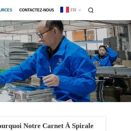
FR
URCES
CONTACTEZ-NOUS
sation De Lot
ourquoi Notre Carnet À Spirale