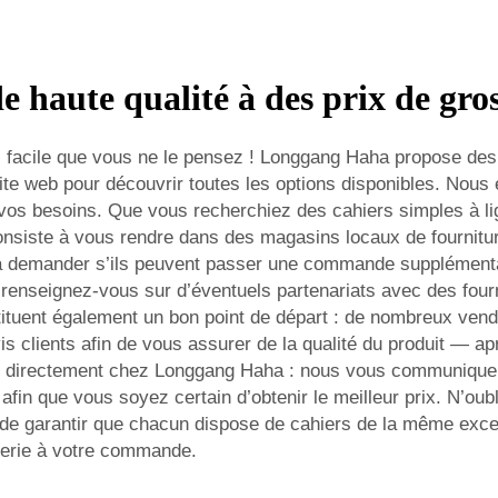
e haute qualité à des prix de gro
 facile que vous ne le pensez ! Longgang Haha propose des c
site web pour découvrir toutes les options disponibles. No
 vos besoins. Que vous recherchiez des cahiers simples à l
consiste à vous rendre dans des magasins locaux de fournitur
 à demander s’ils peuvent passer une commande supplémentai
renseignez-vous sur d’éventuels partenariats avec des fourn
tituent également un bon point de départ : de nombreux vend
vis clients afin de vous assurer de la qualité du produit — a
r directement chez Longgang Haha : nous vous communiquero
afin que vous soyez certain d’obtenir le meilleur prix. N’ou
e garantir que chacun dispose de cahiers de la même excell
terie
à votre commande.