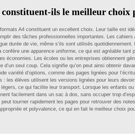
constituent-ils le meilleur choix 
ormats A4 constituent un excellent choix. Leur taille est idé
mplir des tâches professionnelles importantes. Les cahier
ngue durée de vie, même s’ils sont utilisés quotidiennement. 
la confère une apparence uniforme, ce qui est agréable tant 
r des économies. Les écoles ou les entreprises obtiennent g
 d’un seul coup. Cela signifie qu’on peut ainsi obtenir dav
nde variété d’options, comme des pages lignées pour l’écrit
és : les élèves utilisent les versions lignées pour leurs devoi
 légers, ce qui facilite leur transport. Lorsque les enfants o
tiennent facilement dans un sac à dos, sans occuper trop d’e
 peut tourner rapidement les pages pour retrouver des note
e appropriée et polyvalence, ce qui en fait le meilleur choix p