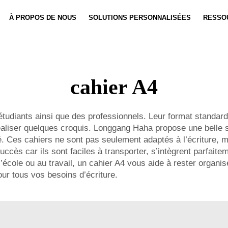
À PROPOS DE NOUS
SOLUTIONS PERSONNALISÉES
RESSO
Personnalisation De Carnet
Actualités
Personnali
Vidéo
cahier A4
tudiants ainsi que des professionnels. Leur format standard
éaliser quelques croquis. Longgang Haha propose une belle sé
. Ces cahiers ne sont pas seulement adaptés à l’écriture, 
ccès car ils sont faciles à transporter, s’intègrent parfait
école ou au travail, un cahier A4 vous aide à rester organisé
our tous vos besoins d’écriture.