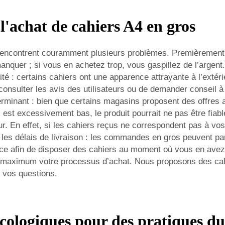
l'achat de cahiers A4 en gros
 rencontrent couramment plusieurs problèmes. Premièrement, il
anquer ; si vous en achetez trop, vous gaspillez de l’argent
té : certains cahiers ont une apparence attrayante à l’extér
e consulter les avis des utilisateurs ou de demander conseil 
rminant : bien que certains magasins proposent des offres av
x est excessivement bas, le produit pourrait ne pas être fiabl
. En effet, si les cahiers reçus ne correspondent pas à vos a
 les délais de livraison : les commandes en gros peuvent pa
nce afin de disposer des cahiers au moment où vous en av
u maximum votre processus d’achat. Nous proposons des cahie
s vos questions.
cologiques pour des pratiques du