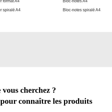
r format A4
Bloc-notes A4
r spiralé A4
Bloc-notes spiralé A4
e vous cherchez ?
pour connaître les produits