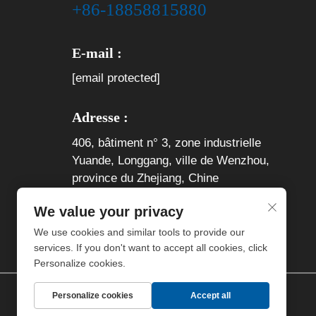
+86-18858815880
E-mail :
[email protected]
Adresse :
406, bâtiment n° 3, zone industrielle
Yuande, Longgang, ville de Wenzhou,
province du Zhejiang, Chine
We value your privacy
We use cookies and similar tools to provide our
services. If you don't want to accept all cookies, click
Personalize cookies.
Personalize cookies
Accept all