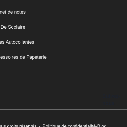
net de notes
 De Scolaire
es Autocollantes
essoires de Papeterie
Suivez-
nous
ous droits réservés -
Politique de confidentialité
-
Blog