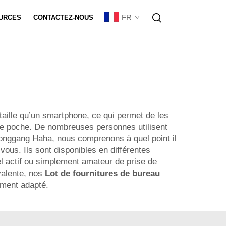
FR
URCES
CONTACTEZ-NOUS
sation De Lot
taille qu’un smartphone, ce qui permet de les
ne poche. De nombreuses personnes utilisent
Longgang Haha, nous comprenons à quel point il
ous. Ils sont disponibles en différentes
el actif ou simplement amateur de prise de
valente, nos
Lot de fournitures de bureau
tement adapté.