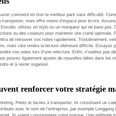
ils
 savoir comment en tirer le meilleur parti sans difficulté. Co
e à transporter, mais offre moins d’espace pour écrire. Assur
. Ensuite, utilisez un stylo ou un marqueur qui ne bave pas
ctions ou des couleurs pour maintenir une clarté optimale. Pa
tra de retrouver vos notes rapidement. Troisièmement, veille
s, mais cela rendra la lecture ultérieure difficile. Essayez p
ndre vos notes lors d’une relecture. Enfin, n’oubliez pas de 
ous pouvez également ajouter de nouvelles idées dans les mar
ndre et à rester organisé.
vent renforcer votre stratégie m
keting. Petits et faciles à transporter, ils constituent un c
istribués avec le nom de l’entreprise, par exemple Longgang 
arnet, ils voient constamment votre marque. Une méthode int