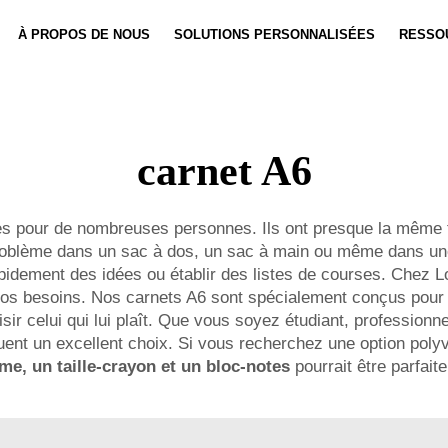
À PROPOS DE NOUS
SOLUTIONS PERSONNALISÉES
RESSO
Personnalisation De Carnet
Actualités
Personnali
Vidéo
carnet A6
iles pour de nombreuses personnes. Ils ont presque la même 
 problème dans un sac à dos, un sac à main ou même dans u
pidement des idées ou établir des listes de courses. Chez 
vos besoins. Nos carnets A6 sont spécialement conçus pour v
sir celui qui lui plaît. Que vous soyez étudiant, professionn
ent un excellent choix. Si vous recherchez une option poly
e, un taille-crayon et un bloc-notes
pourrait être parfai