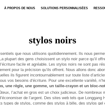
À PROPOS DE NOUS
SOLUTIONS PERSONNALISÉES
RESSO
Personnalisation De Carnet
Actualités
Personnali
Vidéo
stylos noirs
ssentiels que nous utilisons quotidiennement. Ils nous perme
 plupart des gens choisissent un stylo noir parce qu’il offre
l’écriture facile et agréable. Les stylos noirs ne sont pas 
lement pour la précision qu’ils offrent. Nous allons donc abo
uelles ils figurent incontournablement sur toute liste d’art
ous vos besoins d’écriture. Pour une excellente variété, n’h
s, une règle, une gomme, un taille-crayon et un bloc-n
ûteux, l’achat en gros est un choix judicieux. De nombreux 
d’économiser de l’argent. Des sites web tels que Longgang 
nts types de stylos, comme des stylos à bille, des stylos g