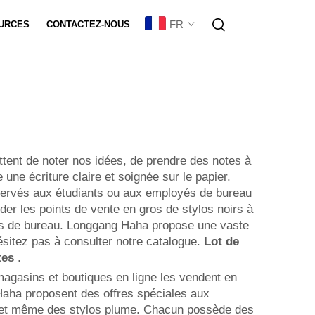
FR
URCES
CONTACTEZ-NOUS
sation De Lot
ttent de noter nos idées, de prendre des notes à
 une écriture claire et soignée sur le papier.
réservés aux étudiants ou aux employés de bureau
rder les points de vente en gros de stylos noirs à
icles de bureau. Longgang Haha propose une vaste
ésitez pas à consulter notre catalogue.
Lot de
otes
.
magasins et boutiques en ligne les vendent en
Haha proposent des offres spéciales aux
el et même des stylos plume. Chacun possède des