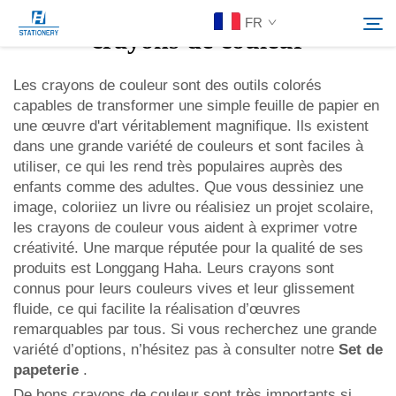
FR
crayons de couleur
Les crayons de couleur sont des outils colorés
capables de transformer une simple feuille de papier en
Produits
une œuvre d'art véritablement magnifique. Ils existent
Rechercher
dans une grande variété de couleurs et sont faciles à
À Propos De Nous
utiliser, ce qui les rend très populaires auprès des
enfants comme des adultes. Que vous dessiniez une
image, coloriiez un livre ou réalisiez un projet scolaire,
Solutions personnalisées
les crayons de couleur vous aident à exprimer votre
créativité. Une marque réputée pour la qualité de ses
produits est Longgang Haha. Leurs crayons sont
Ressources
connus pour leurs couleurs vives et leur glissement
fluide, ce qui facilite la réalisation d’œuvres
Contactez-Nous
remarquables par tous. Si vous recherchez une grande
variété d’options, n’hésitez pas à consulter notre
Set de
papeterie
.
De bons crayons de couleur sont très importants si