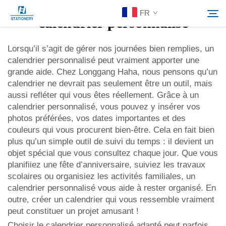
FR
calendrier personnalisé
Lorsqu’il s’agit de gérer nos journées bien remplies, un
calendrier personnalisé peut vraiment apporter une
Produits
grande aide. Chez Longgang Haha, nous pensons qu’un
Rechercher
calendrier ne devrait pas seulement être un outil, mais
À Propos De Nous
aussi refléter qui vous êtes réellement. Grâce à un
calendrier personnalisé, vous pouvez y insérer vos
photos préférées, vos dates importantes et des
Solutions personnalisées
couleurs qui vous procurent bien-être. Cela en fait bien
plus qu’un simple outil de suivi du temps : il devient un
objet spécial que vous consultez chaque jour. Que vous
Ressources
planifiiez une fête d’anniversaire, suiviez les travaux
scolaires ou organisiez les activités familiales, un
Contactez-Nous
calendrier personnalisé vous aide à rester organisé. En
outre, créer un calendrier qui vous ressemble vraiment
peut constituer un projet amusant !
Choisir le calendrier personnalisé adapté peut parfois