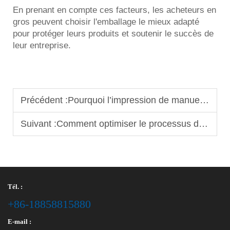
En prenant en compte ces facteurs, les acheteurs en
gros peuvent choisir l'emballage le mieux adapté
pour protéger leurs produits et soutenir le succès de
leur entreprise.
Précédent :
Pourquoi l’impression de manuels scolaires exige-t-elle un contrôle stable des couleurs pour assurer la cohérence
Suivant :
Comment optimiser le processus de fabrication des cahiers pour gagner en rapidité et en coûts
Tél. :
+86-18858815880
E-mail :