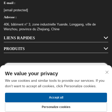
E-mail :
[email protected]
Adresse :
406, bâtiment n° 3, zone industrielle Yuande, Longgang, ville de
Wenzhou, province du Zhejiang, Chine
LIENS RAPIDES
PRODUITS
We value your privacy
Suivez-nous
We use cookies and similar tools to provide our services. If you
don't want to accept all cookies, click Personalize cookies.
Droit d'auteur © Longgang Haha Stationery Co., Ltd. Tous droits réservés -
Accept all
Politique de confidentialité
-
Blog
Personalize cookies