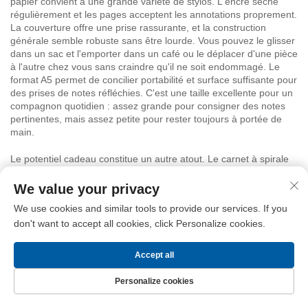
papier convient à une grande variété de stylos. L'encre sèche
régulièrement et les pages acceptent les annotations proprement.
La couverture offre une prise rassurante, et la construction
générale semble robuste sans être lourde. Vous pouvez le glisser
dans un sac et l'emporter dans un café ou le déplacer d'une pièce
à l'autre chez vous sans craindre qu'il ne soit endommagé. Le
format A5 permet de concilier portabilité et surface suffisante pour
des prises de notes réfléchies. C'est une taille excellente pour un
compagnon quotidien : assez grande pour consigner des notes
pertinentes, mais assez petite pour rester toujours à portée de
main.
Le potentiel cadeau constitue un autre atout. Le carnet à spirale
bleu à motifs floraux constitue un présent réfléchi et utile pour des
collègues, des amis ou des membres de la famille qui apprécient
We value your privacy
les articles de papeterie et aiment écrire. Son design attrayant et
We use cookies and similar tools to provide our services. If you
sa mise en page pratique conviennent à de nombreux goûts.
don't want to accept all cookies, click Personalize cookies.
Offrez-le comme cadeau de bienvenue à une personne qui
commence un nouveau poste, à un étudiant qui entame un
nouveau semestre ou à un ami passionné de tenue de journal. Le
Accept all
motif floral discret associé à l’accent de texte jaune exerce un
attrait universel, adapté à tous les âges et à tous les styles.
Personalize cookies
L’attention portée aux détails par Longgang Haha transparaît tout
Page d’accueil
Produits
Nous contacter
Haut