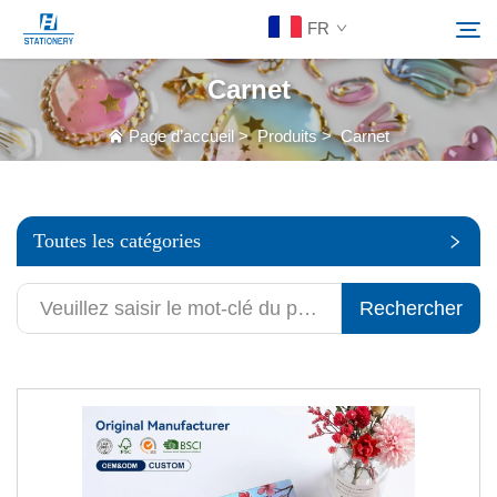
FR
Carnet
Produits
Page d’accueil
>
Produits
>
Carnet
Rechercher
À Propos De Nous
Toutes les catégories
Solutions personnalisées
Rechercher
Ressources
Contactez-Nous