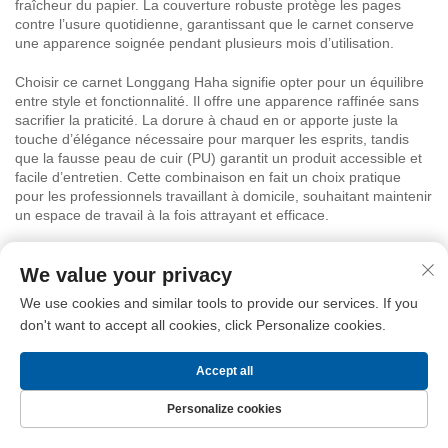
fraîcheur du papier. La couverture robuste protège les pages
contre l’usure quotidienne, garantissant que le carnet conserve
une apparence soignée pendant plusieurs mois d’utilisation.
Choisir ce carnet Longgang Haha signifie opter pour un équilibre
entre style et fonctionnalité. Il offre une apparence raffinée sans
sacrifier la praticité. La dorure à chaud en or apporte juste la
touche d’élégance nécessaire pour marquer les esprits, tandis
que la fausse peau de cuir (PU) garantit un produit accessible et
facile d’entretien. Cette combinaison en fait un choix pratique
pour les professionnels travaillant à domicile, souhaitant maintenir
un espace de travail à la fois attrayant et efficace.
Le carnet Longgang Haha en fausse peau de cuir (PU) de style
We value your privacy
chinois, avec dorure à chaud en or, est un article de papeterie
fiable, attrayant et pratique. Il facilite l’organisation quotidienne,
We use cookies and similar tools to provide our services. If you
renforce le professionnalisme lors des réunions et constitue un
don't want to accept all cookies, click Personalize cookies.
cadeau haut de gamme. Grâce à son papier de qualité, sa
construction robuste et ses fonctionnalités réfléchies — comme
une fermeture élastique, une poche intérieure et un marque-page
Accept all
en ruban — ce carnet aide les utilisateurs à rester organisés et à
présenter leur travail avec assurance.
Personalize cookies
Page d’accueil
Produits
Nous contacter
Haut