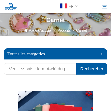
FR
Carnet
Produits
Page d’accueil
>
Produits
>
Carnet
Rechercher
À Propos De Nous
Toutes les catégories
Solutions personnalisées
Rechercher
Ressources
Contactez-Nous