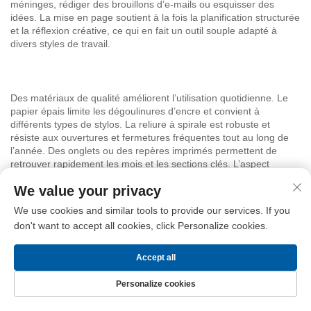
méninges, rédiger des brouillons d’e-mails ou esquisser des
idées. La mise en page soutient à la fois la planification structurée
et la réflexion créative, ce qui en fait un outil souple adapté à
divers styles de travail.
Des matériaux de qualité améliorent l’utilisation quotidienne. Le
papier épais limite les dégoulinures d’encre et convient à
différents types de stylos. La reliure à spirale est robuste et
résiste aux ouvertures et fermetures fréquentes tout au long de
l’année. Des onglets ou des repères imprimés permettent de
retrouver rapidement les mois et les sections clés. L’aspect
général est professionnel et fiable, reflétant les besoins de ceux
We value your privacy
qui accordent de l’importance à l’organisation et à la
performance.
We use cookies and similar tools to provide our services. If you
don't want to accept all cookies, click Personalize cookies.
Le design exclusif transfrontalier de Longgang Haha ajoute une
Accept all
touche d’originalité. Bien que discret, le marquage reflète une
approche réfléchie des outils de planification. Ce carnet convient
Personalize cookies
aussi bien comme agenda personnel que comme cadeau
Page d’accueil
Produits
Nous contacter
Haut
pratique pour collègues et clients. Il allie fonctionnalité et