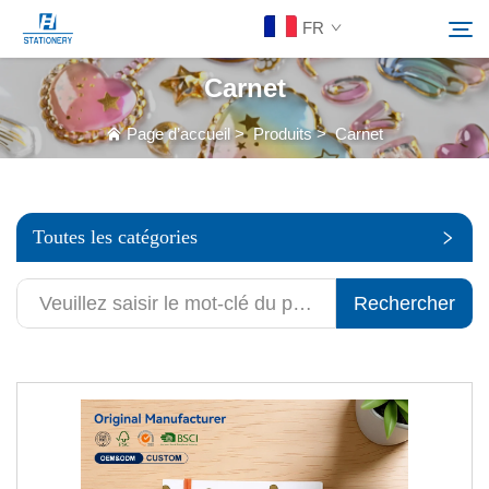
FR
Carnet
Produits
Page d’accueil
>
Produits
>
Carnet
Rechercher
À Propos De Nous
Toutes les catégories
Solutions personnalisées
Rechercher
Ressources
Contactez-Nous