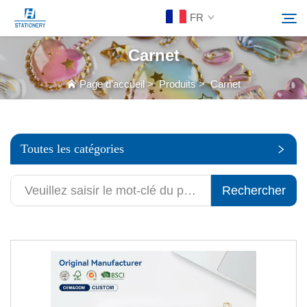
FR
Carnet
Produits
Page d’accueil
>
Produits
>
Carnet
Rechercher
À Propos De Nous
Toutes les catégories
Solutions personnalisées
Rechercher
Ressources
Contactez-Nous