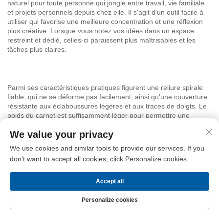
naturel pour toute personne qui jongle entre travail, vie familiale
et projets personnels depuis chez elle. Il s'agit d'un outil facile à
utiliser qui favorise une meilleure concentration et une réflexion
plus créative. Lorsque vous notez vos idées dans un espace
restreint et dédié, celles-ci paraissent plus maîtrisables et les
tâches plus claires.
Parmi ses caractéristiques pratiques figurent une reliure spirale
fiable, qui ne se déforme pas facilement, ainsi qu'une couverture
résistante aux éclaboussures légères et aux traces de doigts. Le
poids du carnet est suffisamment léger pour permettre une
écriture tenue à la main, tout en étant assez conséquent pour
We value your privacy
procurer une sensation de solidité en main. Le papier est
polyvalent et convient à divers instruments d'écriture, des stylos à
We use cookies and similar tools to provide our services. If you
bille aux feutres fins, voire même à de légères touches
don't want to accept all cookies, click Personalize cookies.
d'aquarelle pour les utilisateurs soucieux de l'aspect créatif. Il
n'est pas encombrant, ce qui lui permet de s'intégrer
discrètement dans les routines quotidiennes sans devenir une
Accept all
contrainte.
Personalize cookies
Page d’accueil
Produits
Nous contacter
Haut