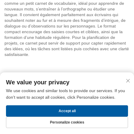
comme un petit carnet de vocabulaire, idéal pour apprendre de
nouveaux mots, s’entraîner à l’orthographe ou étudier une
langue. Il convient également parfaitement aux écrivains qui
souhaitent noter au fur et à mesure des fragments d’intrigue, de
dialogue ou d’observations sur les personnages. Le format
compact encourage des saisies courtes et ciblées, ainsi que la
formation d’une habitude régulière. Pour la planification de
projets, ce carnet peut servir de support pour capter rapidement
des idées, où les tâches sont listées puis cochées avec une clarté
satisfaisante.
La durabilité et les fonctionnalités pratiques font de ce carnet un
We value your privacy
outil fiable. La couverture résiste au pliage et aux déchirures. La
spirale est bien ajustée et maintient solidement les pages en
We use cookies and similar tools to provide our services. If you
place. Le papier est suffisamment épais pour la plupart des
don't want to accept all cookies, click Personalize cookies.
stylos, ce qui réduit au minimum les transparences et les
effilochages. Son format A7 vous permet de conserver plusieurs
Accept all
carnets pour différentes matières ou projets sans ajouter de
volume. Les options de couleur et les textures de couverture
Personalize cookies
proposées par Longgang Haha offrent une grande variété pour
exprimer votre style personnel. Que vous préfériez une couleur
Page d’accueil
Produits
Nous contacter
Haut