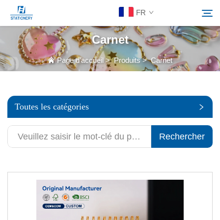
FR
Carnet
Produits
Page d’accueil
>
Produits
>
Carnet
Rechercher
À Propos De Nous
Toutes les catégories
Solutions personnalisées
Rechercher
Ressources
Contactez-Nous