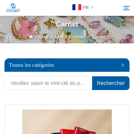
FR
Carnet
Produits
Page d’accueil
>
Produits
>
Carnet
Rechercher
À Propos De Nous
Toutes les catégories
Solutions personnalisées
Rechercher
Ressources
Contactez-Nous