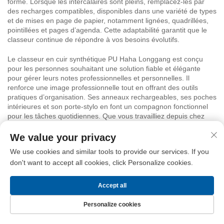
forme. Lorsque les intercalaires sont pleins, remplacez-les par
des recharges compatibles, disponibles dans une variété de types
et de mises en page de papier, notamment lignées, quadrillées,
pointillées et pages d’agenda. Cette adaptabilité garantit que le
classeur continue de répondre à vos besoins évolutifs.
Le classeur en cuir synthétique PU Haha Longgang est conçu
pour les personnes souhaitant une solution fiable et élégante
pour gérer leurs notes professionnelles et personnelles. Il
renforce une image professionnelle tout en offrant des outils
pratiques d’organisation. Ses anneaux rechargeables, ses poches
intérieures et son porte-stylo en font un compagnon fonctionnel
pour les tâches quotidiennes. Que vous travailliez depuis chez
vous, participiez à des conférences ou accomplissiez des tâches
de bureau, ce classeur vous permet de garder l’information
We value your privacy
essentielle à portée de main.
We use cookies and similar tools to provide our services. If you
don't want to accept all cookies, click Personalize cookies.
Optez pour le classeur Haha Longgang, qui allie un design raffiné
et une fonctionnalité quotidienne. C’est une solution simple pour
rester organisé, planifier votre temps et noter vos idées, le tout
Accept all
dans un format compact et attrayant. Ce produit offre une valeur
ajoutée grâce à sa durabilité, sa facilité d’utilisation et son
Personalize cookies
apparence soignée, adaptée aux environnements professionnels.
Page d’accueil
Produits
Nous contacter
Haut
Rendez vos prises de notes plus accessibles et présentez-vous