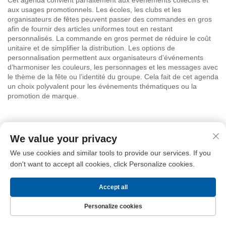
aux usages promotionnels. Les écoles, les clubs et les
organisateurs de fêtes peuvent passer des commandes en gros
afin de fournir des articles uniformes tout en restant
personnalisés. La commande en gros permet de réduire le coût
unitaire et de simplifier la distribution. Les options de
personnalisation permettent aux organisateurs d’événements
d’harmoniser les couleurs, les personnages et les messages avec
le thème de la fête ou l’identité du groupe. Cela fait de cet agenda
un choix polyvalent pour les événements thématiques ou la
promotion de marque.
Des accessoires pratiques améliorent l’expérience globale.
We value your privacy
Certaines versions incluent des signets intégrés pour un accès
We use cookies and similar tools to provide our services. If you
rapide aux pages importantes. D’autres disposent de poches
permettant de ranger des notes, des autocollants ou de petits
don't want to accept all cookies, click Personalize cookies.
souvenirs provenant de soirées pyjama. Des élastiques et des
passants pour stylo peuvent également être fournis afin de garder
Accept all
un stylo à portée de main et de sécuriser davantage le
planificateur. Ces petits ajouts rendent l’organiseur plus
Personalize cookies
fonctionnel et convivial.
Page d’accueil
Produits
Nous contacter
Haut