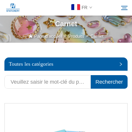
FR
Carnet
Produits
Page d’accueil
>
Produits
>
Carnet
Rechercher
À Propos De Nous
Toutes les catégories
Solutions personnalisées
Rechercher
Ressources
Contactez-Nous