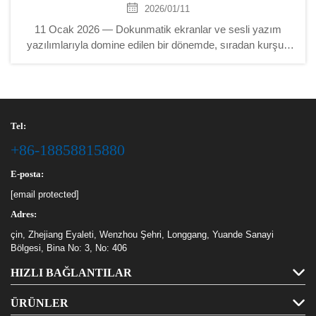
2026/01/11
11 Ocak 2026 — Dokunmatik ekranlar ve sesli yazım
yazılımlarıyla domine edilen bir dönemde, sıradan kurşun
kalem ve kağıdın geçmişin birer kalıntısı olduğu
varsayılabilir. Ancak küresel pazarı daha yakından
incelediğimizde şaşırtıcı bir gerçek ortaya çıkar: kırtasiye...
Tel:
+86-18858815880
E-posta:
[email protected]
Adres:
çin, Zhejiang Eyaleti, Wenzhou Şehri, Longgang, Yuande Sanayi
Bölgesi, Bina No: 3, No: 406
HIZLI BAĞLANTILAR
ÜRÜNLER