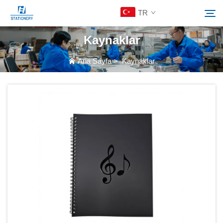
TR
Kaynaklar
Ürünler
Ana Sayfa
>
Kaynaklar
Ara
Hakkımızda
Özelleştirilmiş Çözümler
Kaynaklar
Bize Ulaşın