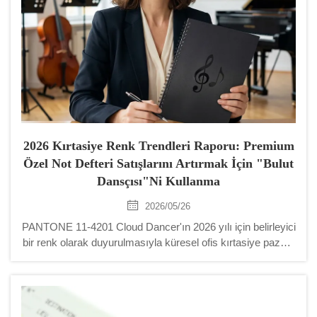
2026 Kırtasiye Renk Trendleri Raporu: Premium
Özel Not Defteri Satışlarını Artırmak İçin "Bulut
Dansçısı"ni Kullanma
2026/05/26
PANTONE 11-4201 Cloud Dancer'ın 2026 yılı için belirleyici
bir renk olarak duyurulmasıyla küresel ofis kırtasiye pazarı,
"Safçılık" ve "Duygusal Değer" yönünde kaymaya başladı.
B2B alıcılar için renk artık sadece estetik bir seçim değil—
temel bir s...