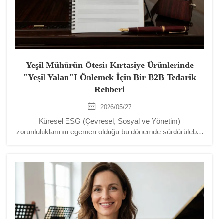
Yeşil Mühürün Ötesi: Kırtasiye Ürünlerinde
"Yeşil Yalan"ı Önlemek İçin Bir B2B Tedarik
Rehberi
2026/05/27
Küresel ESG (Çevresel, Sosyal ve Yönetim)
zorunluluklarının egemen olduğu bu dönemde sürdürülebilir
tedarik, B2B işletmeleri için artık zorunlu bir giriş şartı haline
gelmiştir. Ancak piyasa, belirsiz çevresel vaatlerle doludur
—bunlara yaygın olarak ... denir.