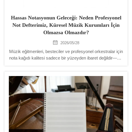
Hassas Notasyonun Geleceği: Neden Profesyonel
Not Defterimiz, Küresel Müzik Kurumları İçin
Olmazsa Olmazdır?
2026/05/28
Müzik eğitmenleri, besteciler ve profesyonel orkestralar için
nota kağıdı kalitesi sadece bir yüzeyden ibaret değildir—bu,
ilhamın doğduğu bir çalışma alanıdır. Eğitim malzemeleri
sektöründeki rekabetçi B2B pazarında yüksek performanslı
bir not defteri sunmak, kurumların fark yaratmasını sağlar...