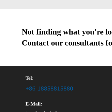
Not finding what you're l
Contact our consultants fo
Tel:
+86-18858815880
E-Mail: