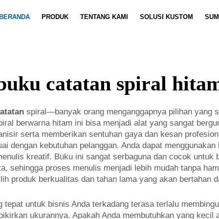
BERANDA
PRODUK
TENTANG KAMI
SOLUSI KUSTOM
SUM
Kustomisasi Buku Catatan
Berita
Video
Kustom
buku catatan spiral hita
catatan
spiral—banyak orang menganggapnya pilihan yang 
ral berwarna hitam ini bisa menjadi alat yang sangat bergun
ganisir serta memberikan sentuhan gaya dan kesan profesio
uai dengan kebutuhan pelanggan. Anda dapat menggunakan bu
nulis kreatif. Buku ini sangat serbaguna dan cocok untuk ber
 sehingga proses menulis menjadi lebih mudah tanpa hamba
ih produk berkualitas dan tahan lama yang akan bertahan d
g tepat untuk bisnis Anda terkadang terasa terlalu membin
 pikirkan ukurannya. Apakah Anda membutuhkan yang kecil a