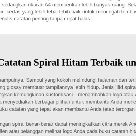
, sedangkan ukuran A4 memberikan lebih banyak ruang. Selan
r, kertas yang lebih tebal lebih baik untuk mencegah tembu
ulis catatan penting tanpa cepat habis.
Catatan Spiral Hitam Terbaik u
 sampulnya. Sampul yang kokoh melindungi halaman dan terliha
glossy membuat tampilannya lebih hidup. Jenis jilid spiral j
angkan kemungkinan kustomisasi—menambahkan logo atau wa
a menyediakan berbagai pilihan untuk membantu Anda menem
uku catatan yang tepat akan membantu Anda tetap terorgan
gan spiral benar-benar dapat meningkatkan citra merek And
klien atau pelanggan melihat logo Anda pada buku catatan 