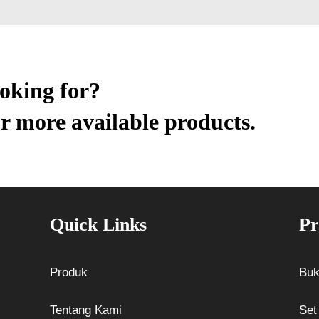
ooking for?
r more available products.
Quick Links
Pr
Produk
Buk
Tentang Kami
Set 