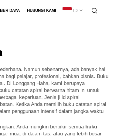
ID
BER DAYA
HUBUNGI KAMI
isasi Set
m
sederhana. Namun sebenarnya, ada banyak hal
a bagi pelajar, profesional, bahkan bisnis. Buku
nal. Di Longgang Haha, kami berupaya
ku catatan spiral berwarna hitam ini untuk
bagai keperluan. Jenis jilid spiral
tan. Ketika Anda memilih buku catatan spiral
alam penggunaan intensif dalam jangka waktu
gungkan. Anda mungkin berpikir semua
buku
gar muat di dalam tas, atau yang lebih besar