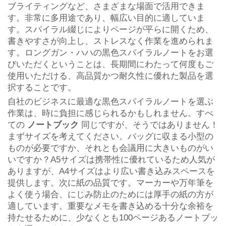
ブライティングなど、さまざまな場面で活用できま
す。非常に多用途であり、幅広い目的に適していま
す。スパイラル綴じによりページが平らに開くため、
書きやすさが向上し、ストレスなく作業を進められま
す。ロングガン・ハハの黒色スパイラルノートをお選
びいただくということは、長期間にわたって何度もご
使用いただける、高品質かつ耐久性に優れた製品を選
択することです。
自社のビジネスに最適な黒色スパイラルノートを選ぶ
作業は、時に負担に感じられるかもしれません。すべ
ての
ノートブック
同じですが、そうではありません！
まずサイズを考えてください。バッグに収まる小型の
ものが必要ですか、それとも会議用に大きいものがい
いですか？A5サイズは携帯性に優れているため人気が
ありますが、A4サイズはより広い書き込みスペースを
提供します。次に紙の品質です。マーカーや万年筆を
よく使う場合、にじみ防止のためには厚手の紙の方が
適しています。重要なメモを書き込める十分な余裕を
持たせるために、少なくとも100ページあるノートブッ