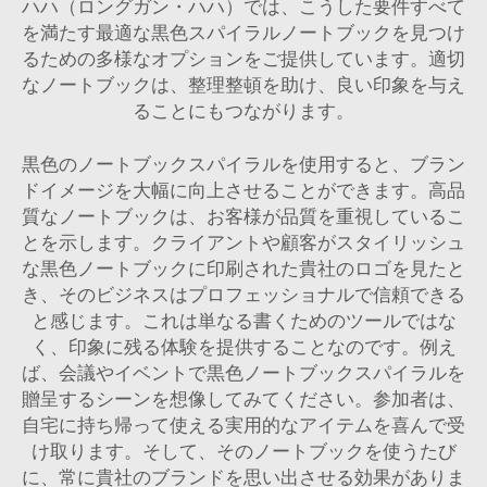
ハハ（ロングガン・ハハ）では、こうした要件すべて
を満たす最適な黒色スパイラルノートブックを見つけ
るための多様なオプションをご提供しています。適切
なノートブックは、整理整頓を助け、良い印象を与え
ることにもつながります。
黒色のノートブックスパイラルを使用すると、ブラン
ドイメージを大幅に向上させることができます。高品
質なノートブックは、お客様が品質を重視しているこ
とを示します。クライアントや顧客がスタイリッシュ
な黒色ノートブックに印刷された貴社のロゴを見たと
き、そのビジネスはプロフェッショナルで信頼できる
と感じます。これは単なる書くためのツールではな
く、印象に残る体験を提供することなのです。例え
ば、会議やイベントで黒色ノートブックスパイラルを
贈呈するシーンを想像してみてください。参加者は、
自宅に持ち帰って使える実用的なアイテムを喜んで受
け取ります。そして、そのノートブックを使うたび
に、常に貴社のブランドを思い出させる効果がありま