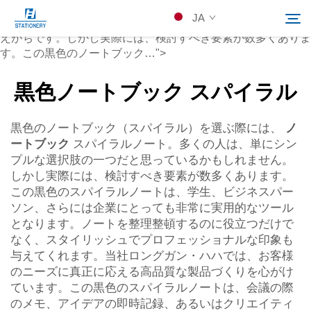
ノートブック
JA
スパイラルを選ぶ際、多くの人は単なるシンプルな選択だと考
えがちです。しかし実際には、検討すべき要素が数多くありま
す。この黒色のノートブック…">
製品
黒色ノートブック スパイラル
Search
会社概要
黒色のノートブック（スパイラル）を選ぶ際には、
ノ
ートブック
スパイラルノート。多くの人は、単にシン
プルな選択肢の一つだと思っているかもしれません。
カスタムソリューション
しかし実際には、検討すべき要素が数多くあります。
この黒色のスパイラルノートは、学生、ビジネスパー
ソン、さらには企業にとっても非常に実用的なツール
リソース
となります。ノートを整理整頓するのに役立つだけで
なく、スタイリッシュでプロフェッショナルな印象も
Kontakuto Us
与えてくれます。当社ロングガン・ハハでは、お客様
のニーズに真正に応える高品質な製品づくりを心がけ
ています。この黒色のスパイラルノートは、会議の際
のメモ、アイデアの即時記録、あるいはクリエイティ