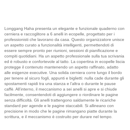
Longgang Haha presenta un elegante e funzionale quaderno con
cerniera e raccoglitore a 6 anelli in ecopelle, progettato per i
professionisti che lavorano da casa. Questo organizzatore unisce
un aspetto curato a funzionalità intelligenti, permettendoti di
essere sempre pronto per riunioni, sessioni di pianificazione e
compiti quotidiani. Ha un aspetto professionale sulla tua scrivania
ed è robusto e confortevole al tatto. La copertina in ecopelle liscia
protegge il contenuto mantenendo un aspetto raffinato, adatto
alle esigenze executive. Una solida cerniera corre lungo il bordo
per tenere al sicuro fogli, appunti e biglietti: nulla cade durante gli
spostamenti rapidi tra una stanza e l’altra o durante le pause
caffè. All’interno, il meccanismo a sei anelli si apre e si chiude
facilmente, consentendoti di aggiungere o riordinare le pagine
senza difficoltà. Gli anelli trattengono saldamente le ricariche
standard per agende e le pagine staccabili. Si allineano con
precisione in modo che le pagine rimangano piatte durante la
scrittura, e il meccanismo è costruito per durare nel tempo.