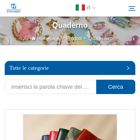
IT
Quaderno
Prodotti
Homepage
>
Prodotti
>
Quaderno
Cerca
Chi Siamo
Tutte le categorie
Soluzioni Personalizzate
Cerca
Risorse
Contattaci