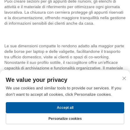
Puoi creare sezioni per gli appunti delle riunioni, gli elenchi di
attività e il materiale di riferimento per ottimizzare ogni giornata
lavorativa. La chiusura con cerniera protegge gli appunti riservati
e la documentazione, offrendo maggiore tranquillità nella gestione
di informazioni sensibili dei clienti anche da casa.
Le sue dimensioni compatte lo rendono adatto alla maggior parte
delle borse per laptop e delle valigette, facilitandone il trasporto
tra ufficio domestico, visite ai clienti o spazi di co-working.
Nonostante il suo profilo sottile, il raccoglitore offre un’efficace
capacità di archiviazione e funzionalità organizzative. Il materiale
in ecopelle resiste alle fuoriuscite e si pulisce facilmente con un
panno umido; la manutenzione è semplice e priva di
We value your privacy
complicazioni. Disponibile in tonalità neutre, il design si integra
We use cookies and similar tools to provide our services. If you
armoniosamente con qualsiasi arredamento dell’ufficio domestico
don't want to accept all cookies, click Personalize cookies.
e con l’abbigliamento professionale, senza attirare attenzioni
superflue.
Accept all
Personalize cookies
Il quaderno con cerniera Longgang Haha unisce forma e
Homepage
PRODOTTI
Contattaci
Primo
funzionalità. È progettato per chi lavora da casa e ha bisogno di