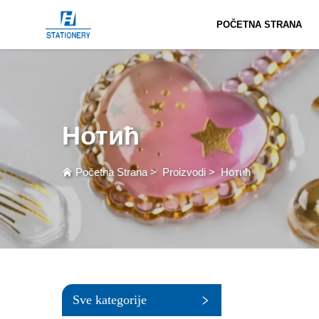
POČETNA STRANA
Нотић
Početna Strana
>
Proizvodi
>
Нотић
Sve kategorije