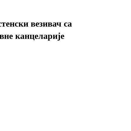
тенски везивач са
овне канцеларије