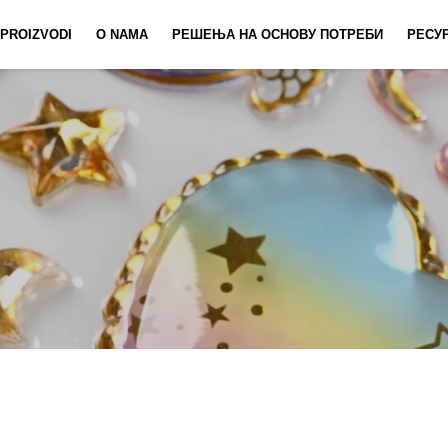
PROIZVODI
O NAMA
РЕШЕЊА НА ОСНОВУ ПОТРЕБИ
РЕСУ
Направљање Ноутбука
Новине
Поставити П
Video