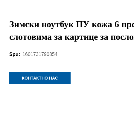
Зимски ноутбук ПУ кожа 6 прс
слотовима за картице за посл
1601731790854
Spu:
КОНТАКТНО НАС