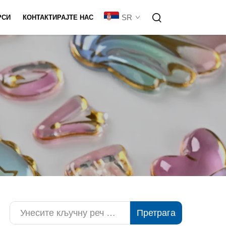
SR
РСИ
КОНТАКТИРАЈТЕ НАС
рилагођавање
Претрага