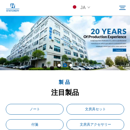
JA
製品
検索
当社について
カスタムソリューション
製品
リソース
注目製品
Kontakuto Us
ノート
文房具セット
付箋
文房具アクセサリー