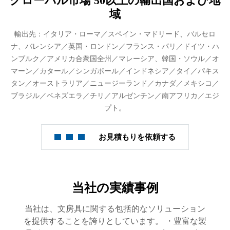
グローバル市場 50以上の輸出国および地
域
輸出先：イタリア・ローマ／スペイン・マドリード、バルセロ
ナ、バレンシア／英国・ロンドン／フランス・パリ／ドイツ・ハ
ンブルク／アメリカ合衆国全州／マレーシア、韓国・ソウル／オ
マーン／カタール／シンガポール／インドネシア／タイ／パキス
タン／オーストラリア／ニュージーランド／カナダ／メキシコ／
ブラジル／ベネズエラ／チリ／アルゼンチン／南アフリカ／エジ
プト。
お見積もりを依頼する
当社の実績事例
当社は、文房具に関する包括的なソリューション
を提供することを誇りとしています。 ・豊富な製