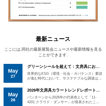
最新ニュース
ここには,同社の最新展覧会ニュースや最新情報を見る
ことができます.
グリーンシールを超えて：文房具における「グリーンウォッシング」を回避するためのB2B調達ガイド
May
世界的なESG（環境・社会・ガバナンス）要請
27
が進む時代において、サステナブルな調達は
B2B企業にとって必須の参入条件となっていま
す。しかし、市場には曖昧な環境宣言——いわ
2026年文房具カラートレンドレポート：プレミアムカスタムノートブック販売を牽引する「クラウド...
ゆる…——が氾濫しています。
May
パンターンから2026年の代表色として「11-
26
4201 クラウド・ダンサー」が発表されたこと