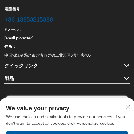
電話番号：
+86-18858815880
Eメール：
[email protected]
住所：
中国浙江省温州市龙港市远德工业园区3号厂房406
クイックリンク
製品
We value your privacy
フォローする
We use cookies and similar tools to provide our services. If you
don't want to accept all cookies, click Personalize cookies.
Copyright © 龍港ハハ文具有限公司。全著作権を保有します。 -
プライバシ