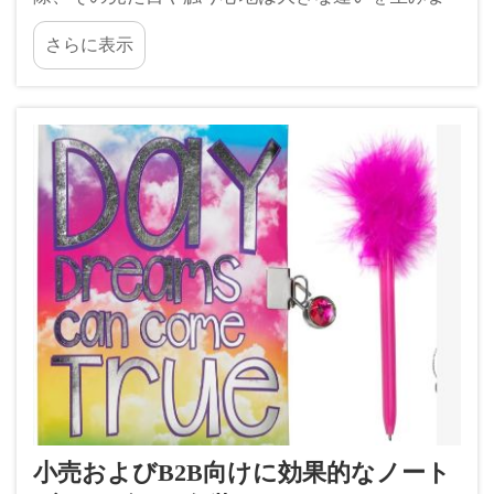
す。印刷された文字だけではなく、カードそのも
さらに表示
のの作り方にも注目が必要です。そこで登場する
のが「印刷仕上げ」です…
小売およびB2B向けに効果的なノート