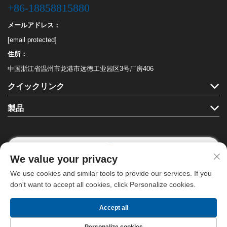
+86-18858815880
メールアドレス：
[email protected]
住所：
中国浙江省温州市龙港市远德工业园区3号厂房406
クイックリンク
製品
We value your privacy
フォローする
We use cookies and similar tools to provide our services. If you
don't want to accept all cookies, click Personalize cookies.
Copyright © 龍港ハハ文具有限公司。全著作権を保有します。 -
プライバシ
Accept all
ーポリシー
－
ブログ