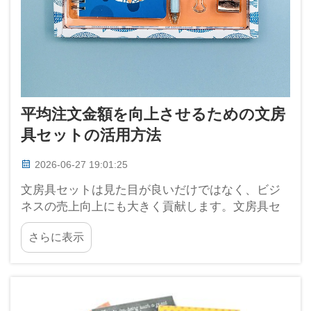
平均注文金額を向上させるための文房
具セットの活用方法
2026-06-27 19:01:25
文房具セットは見た目が良いだけではなく、ビジ
ネスの売上向上にも大きく貢献します。文房具セ
ットを活用することで、企業は顧客に一度に複数
さらに表示
の商品を購入してもらうことが可能になります。
当社ブランド「Longgang Haha」では、非常に魅力
的な文房具セットを製造しています。その中に
は…