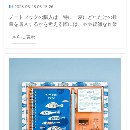
2026-06-28 06:15:26
ノートブックの購入は、特に一度にどれだけの数
量を購入するかを考える際には、やや複雑な作業
となることがあります。これは「最小注文数量
さらに表示
（MOQ）」と呼ばれます。龍崗ハハのような企業
では、このMOQがコストに与える影響を非常に重
視しています…