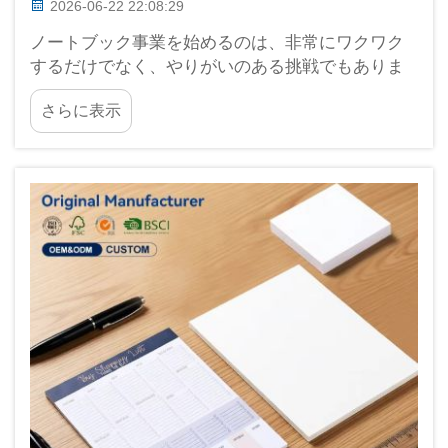
2026-06-22 22:08:29
ノートブック事業を始めるのは、非常にワクワク
するだけでなく、やりがいのある挑戦でもありま
す。龍崗ハハでは、事業の成長と顧客層の拡大が
さらに表示
いかに重要であるかを十分に理解しています。そ
のための一策として、OEM（オリジナル・イクイ
ップメント・メーカー）との提携が挙げられま
す…