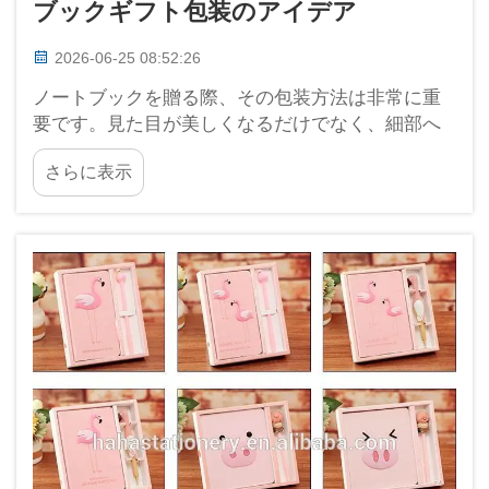
ブックギフト包装のアイデア
2026-06-25 08:52:26
ノートブックを贈る際、その包装方法は非常に重
要です。見た目が美しくなるだけでなく、細部へ
の配慮を伝えることができます。龍崗ハハ社で
さらに表示
は、ノートブックの魅力的な包装がいかに重要で
あるかを十分に理解しています。このカウントフ
ォ…