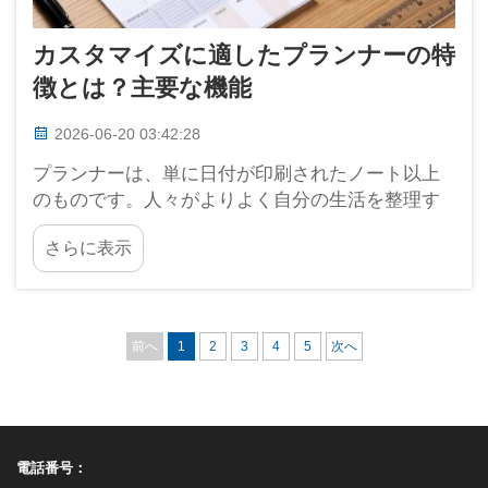
カスタマイズに適したプランナーの特
徴とは？主要な機能
2026-06-20 03:42:28
プランナーは、単に日付が印刷されたノート以上
のものです。人々がよりよく自分の生活を整理す
るためのツールです。優れたプランナーは、単に
さらに表示
空白ページや退屈なデザインが並ぶだけのもので
はありません。それは、自分自身を表現できるキ
ャンバスのような存在なのです！ カスタマイズ可
能なプランナーを使えば、私たち…
前へ
1
2
3
4
5
次へ
電話番号：