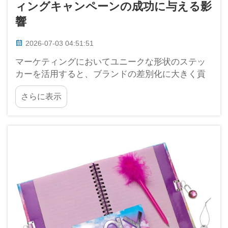
ィングキャンペーンの成功に与える影
響
2026-07-03 04:51:51
マーケティングにおいてユニークな形状のステッ
カーを活用すると、ブランドの差別化に大きく貢
献します。ステッカーは単なる楽しい装飾品では
さらに表示
なく、ブランドをより強く記憶に残すための強力
なツールです。龍崗ハハ社はこれを非常に理解し
ています。ステッカーの形状が他と異なっている
と…