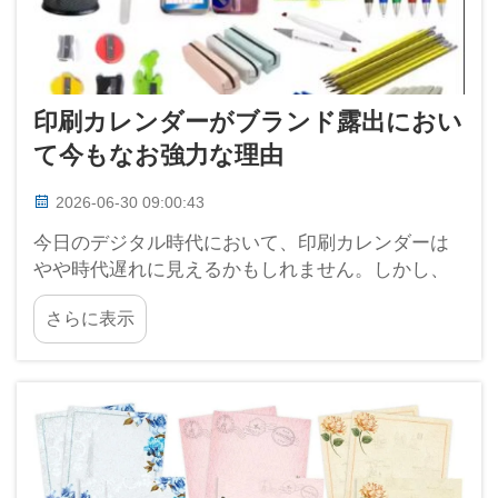
印刷カレンダーがブランド露出におい
て今もなお強力な理由
2026-06-30 09:00:43
今日のデジタル時代において、印刷カレンダーは
やや時代遅れに見えるかもしれません。しかし、
企業にとって、特にブランド露出の観点から見れ
さらに表示
ば、依然として非常に重要です。龍崗ハハ社は、
印刷カレンダーが単なる日付を記録するツール以
上のものであることを理解しています。それは、
強力な…