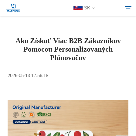
SK
Výrobky
Ako Získať Viac B2B Zákazníkov
Hľadať
Pomocou Personalizovaných
O Nás
Plánovačov
Prispôsobené Riešenia
2026-05-13 17:56:18
Zdroje
Kontaktuj Nás