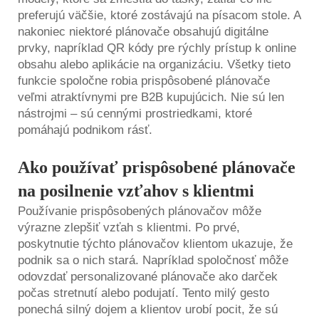
preferujú väčšie, ktoré zostávajú na písacom stole. A
nakoniec niektoré plánovače obsahujú digitálne
prvky, napríklad QR kódy pre rýchly prístup k online
obsahu alebo aplikácie na organizáciu. Všetky tieto
funkcie spoločne robia prispôsobené plánovače
veľmi atraktívnymi pre B2B kupujúcich. Nie sú len
nástrojmi – sú cennými prostriedkami, ktoré
pomáhajú podnikom rásť.
Ako používať prispôsobené plánovače
na posilnenie vzťahov s klientmi
Používanie prispôsobených plánovačov môže
výrazne zlepšiť vzťah s klientmi. Po prvé,
poskytnutie týchto plánovačov klientom ukazuje, že
podnik sa o nich stará. Napríklad spoločnosť môže
odovzdať personalizované plánovače ako darček
počas stretnutí alebo podujatí. Tento milý gesto
ponechá silný dojem a klientov urobí pocit, že sú