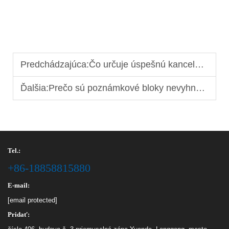
Predchádzajúca:
Čo určuje úspešnú kanceláriu pre objednávky vo veľkom množstve?
Ďalšia:
Prečo sú poznámkové bloky nevyhnutné pre profesionálne kancelárie
Tel.:
+86-18858815880
E-mail:
[email protected]
Pridať: