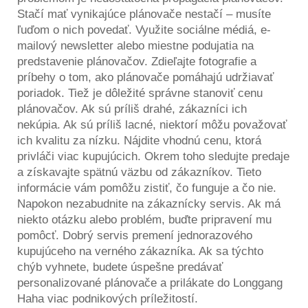
Stačí mať vynikajúce plánovače nestačí – musíte
ľuďom o nich povedať. Využite sociálne médiá, e-
mailový newsletter alebo miestne podujatia na
predstavenie plánovačov. Zdieľajte fotografie a
príbehy o tom, ako plánovače pomáhajú udržiavať
poriadok. Tiež je dôležité správne stanoviť cenu
plánovačov. Ak sú príliš drahé, zákazníci ich
nekúpia. Ak sú príliš lacné, niektorí môžu považovať
ich kvalitu za nízku. Nájdite vhodnú cenu, ktorá
privláči viac kupujúcich. Okrem toho sledujte predaje
a získavajte spätnú väzbu od zákazníkov. Tieto
informácie vám pomôžu zistiť, čo funguje a čo nie.
Napokon nezabudnite na zákaznícky servis. Ak má
niekto otázku alebo problém, buďte pripravení mu
pomôcť. Dobrý servis premení jednorazového
kupujúceho na verného zákazníka. Ak sa týchto
chýb vyhnete, budete úspešne predávať
personalizované plánovače a prilákate do Longgang
Haha viac podnikových príležitostí.