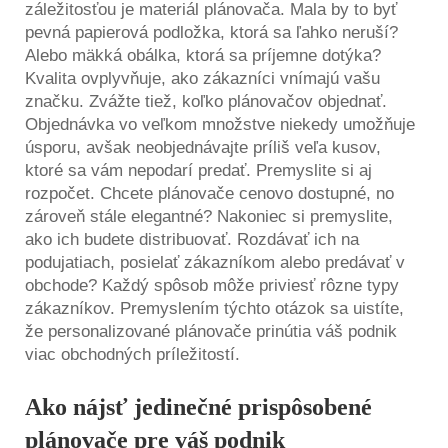
záležitosťou je materiál plánovača. Mala by to byť
pevná papierová podložka, ktorá sa ľahko neruší?
Alebo mäkká obálka, ktorá sa príjemne dotýka?
Kvalita ovplyvňuje, ako zákazníci vnímajú vašu
značku. Zvážte tiež, koľko plánovačov objednať.
Objednávka vo veľkom množstve niekedy umožňuje
úsporu, avšak neobjednávajte príliš veľa kusov,
ktoré sa vám nepodarí predať. Premyslite si aj
rozpočet. Chcete plánovače cenovo dostupné, no
zároveň stále elegantné? Nakoniec si premyslite,
ako ich budete distribuovať. Rozdávať ich na
podujatiach, posielať zákazníkom alebo predávať v
obchode? Každý spôsob môže priviesť rôzne typy
zákazníkov. Premyslením týchto otázok sa uistíte,
že personalizované plánovače prinútia váš podnik
viac obchodných príležitostí.
Ako nájsť jedinečné prispôsobené
plánovače pre váš podnik