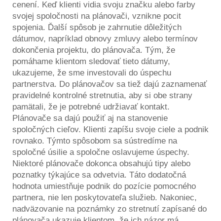
cenení. Keď klienti vidia svoju značku alebo farby
svojej spoločnosti na plánovači, vznikne pocit
spojenia. Ďalší spôsob je zahrnutie dôležitých
dátumov, napríklad obnovy zmluvy alebo termínov
dokončenia projektu, do plánovača. Tým, že
pomáhame klientom sledovať tieto dátumy,
ukazujeme, že sme investovali do úspechu
partnerstva. Do plánovačov sa tiež dajú zaznamenať
pravidelné kontrolné stretnutia, aby si obe strany
pamätali, že je potrebné udržiavať kontakt.
Plánovače sa dajú použiť aj na stanovenie
spoločných cieľov. Klienti zapíšu svoje ciele a podnik
rovnako. Týmto spôsobom sa sústredíme na
spoločné úsilie a spoločne oslavujeme úspechy.
Niektoré plánovače dokonca obsahujú tipy alebo
poznatky týkajúce sa odvetvia. Táto dodatočná
hodnota umiestňuje podnik do pozície pomocného
partnera, nie len poskytovateľa služieb. Nakoniec,
nadväzovanie na poznámky zo stretnutí zapísané do
plánovača ukazuje klientom, že ich názor má