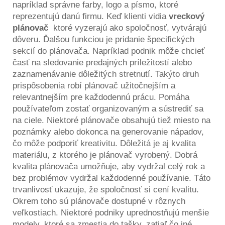
napríklad správne farby, logo a písmo, ktoré
reprezentujú danú firmu. Keď klienti vidia
vreckový
plánovač
ktoré vyzerajú ako spoločnosť, vytvárajú
dôveru. Ďalšou funkciou je pridanie špecifických
sekcií do plánovača. Napríklad podnik môže chcieť
časť na sledovanie predajných príležitostí alebo
zaznamenávanie dôležitých stretnutí. Takýto druh
prispôsobenia robí plánovač užitočnejším a
relevantnejším pre každodennú prácu. Pomáha
používateľom zostať organizovaným a sústrediť sa
na ciele. Niektoré plánovače obsahujú tiež miesto na
poznámky alebo dokonca na generovanie nápadov,
čo môže podporiť kreativitu. Dôležitá je aj kvalita
materiálu, z ktorého je plánovač vyrobený. Dobrá
kvalita plánovača umožňuje, aby vydržal celý rok a
bez problémov vydržal každodenné používanie. Táto
trvanlivosť ukazuje, že spoločnosť si cení kvalitu.
Okrem toho sú plánovače dostupné v rôznych
veľkostiach. Niektoré podniky uprednostňujú menšie
modely, ktoré sa zmestia do tašky, zatiaľ čo iné