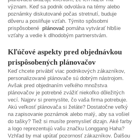
význam. Keď sa podnik odvoláva na témy alebo
poznámky diskutované počas stretnutí, buduje
dôveru a posilňuje vzťah. Týmito spôsobmi
prispôsobené
plánovač
pomáha vytvárať hlbšie
vzťahy a vedie k dlhodobým partnerstvám.
Kľúčové aspekty pred objednávkou
prispôsobených plánovačov
Keď chcete privábiť viac podnikových zákazníkov,
personalizované plánovače sú dobrým nástrojom.
Avšak pred objednaním veľkého množstva
plánovačov je potrebné zvážiť niekoľko dôležitých
vecí. Najprv si premyslite, čo vaša firma potrebuje.
Akú veľkosť plánovača si želáte? Dostatočne veľký
na zapisovanie poznámok alebo malý, aby sa vošiel
do tašky? Tiež si musíte premyslieť dizajn. Aké farby
a logo reprezentujú vašu značku Longgang Haha?
Vzhľad by mal upútať pozornosť zákazníkov. Ďalšou