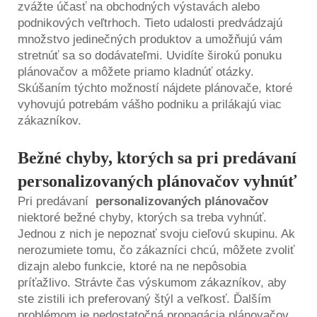
zvážte účasť na obchodných výstavách alebo
podnikových veľtrhoch. Tieto udalosti predvádzajú
množstvo jedinečných produktov a umožňujú vám
stretnúť sa so dodávateľmi. Uvidíte širokú ponuku
plánovačov a môžete priamo kladnúť otázky.
Skúšaním týchto možností nájdete plánovače, ktoré
vyhovujú potrebám vášho podniku a prilákajú viac
zákazníkov.
Bežné chyby, ktorých sa pri predávaní
personalizovaných plánovačov vyhnúť
Pri predávaní
personalizovaných plánovačov
niektoré bežné chyby, ktorých sa treba vyhnúť.
Jednou z nich je nepoznať svoju cieľovú skupinu. Ak
nerozumiete tomu, čo zákazníci chcú, môžete zvoliť
dizajn alebo funkcie, ktoré na ne nepôsobia
príťažlivo. Strávte čas výskumom zákazníkov, aby
ste zistili ich preferovaný štýl a veľkosť. Ďalším
problémom je nedostatočná propagácia plánovačov.