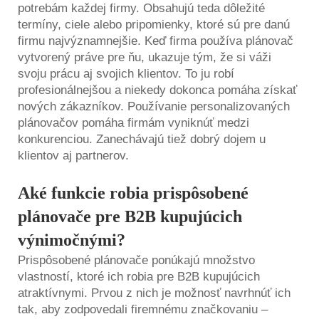
potrebám každej firmy. Obsahujú teda dôležité
termíny, ciele alebo pripomienky, ktoré sú pre danú
firmu najvýznamnejšie. Keď firma používa plánovač
vytvorený práve pre ňu, ukazuje tým, že si váži
svoju prácu aj svojich klientov. To ju robí
profesionálnejšou a niekedy dokonca pomáha získať
nových zákazníkov. Používanie personalizovaných
plánovačov pomáha firmám vyniknúť medzi
konkurenciou. Zanechávajú tiež dobrý dojem u
klientov aj partnerov.
Aké funkcie robia prispôsobené
plánovače pre B2B kupujúcich
výnimočnými?
Prispôsobené plánovače ponúkajú množstvo
vlastností, ktoré ich robia pre B2B kupujúcich
atraktívnymi. Prvou z nich je možnosť navrhnúť ich
tak, aby zodpovedali firemnému značkovaniu –