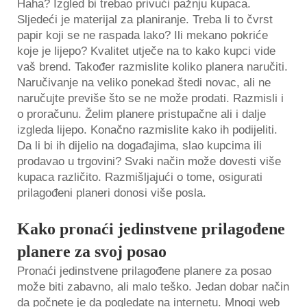
Haha? Izgled bi trebao privući pažnju kupaca.
Sljedeći je materijal za planiranje. Treba li to čvrst
papir koji se ne raspada lako? Ili mekano pokriće
koje je lijepo? Kvalitet utječe na to kako kupci vide
vaš brend. Također razmislite koliko planera naručiti.
Naručivanje na veliko ponekad štedi novac, ali ne
naručujte previše što se ne može prodati. Razmisli i
o proračunu. Želim planere pristupačne ali i dalje
izgleda lijepo. Konačno razmislite kako ih podijeliti.
Da li bi ih dijelio na događajima, slao kupcima ili
prodavao u trgovini? Svaki način može dovesti više
kupaca različito. Razmišljajući o tome, osigurati
prilagođeni planeri donosi više posla.
Kako pronaći jedinstvene prilagođene
planere za svoj posao
Pronaći jedinstvene prilagođene planere za posao
može biti zabavno, ali malo teško. Jedan dobar način
da počnete je da pogledate na internetu. Mnogi web