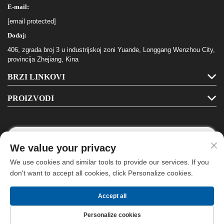
E-mail:
[email protected]
Dodaj:
406, zgrada broj 3 u industrijskoj zoni Yuande, Longgang Wenzhou City,
provincija Zhejiang, Kina
BRZI LINKOVI
PROIZVODI
We value your privacy
Pratite nas
We use cookies and similar tools to provide our services. If you
don't want to accept all cookies, click Personalize cookies.
Copyright © Longgang Haha Papirnica Co., Ltd. Sva prava su rezervirana. -
Accept all
Politika privatnosti
- Što?
Blog
Personalize cookies