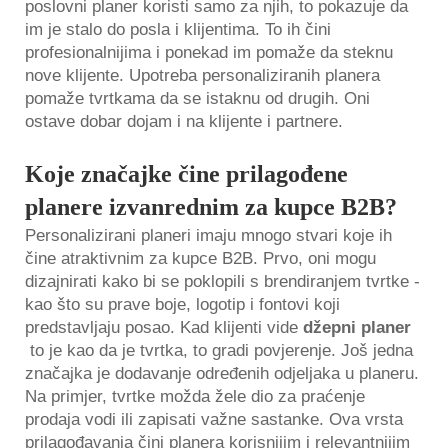
poslovni planer koristi samo za njih, to pokazuje da
im je stalo do posla i klijentima. To ih čini
profesionalnijima i ponekad im pomaže da steknu
nove klijente. Upotreba personaliziranih planera
pomaže tvrtkama da se istaknu od drugih. Oni
ostave dobar dojam i na klijente i partnere.
Koje značajke čine prilagođene
planere izvanrednim za kupce B2B?
Personalizirani planeri imaju mnogo stvari koje ih
čine atraktivnim za kupce B2B. Prvo, oni mogu
dizajnirati kako bi se poklopili s brendiranjem tvrtke -
kao što su prave boje, logotip i fontovi koji
predstavljaju posao. Kad klijenti vide
džepni planer
to je kao da je tvrtka, to gradi povjerenje. Još jedna
značajka je dodavanje određenih odjeljaka u planeru.
Na primjer, tvrtke možda žele dio za praćenje
prodaja vodi ili zapisati važne sastanke. Ova vrsta
prilagođavanja čini planera korisnijim i relevantnijim