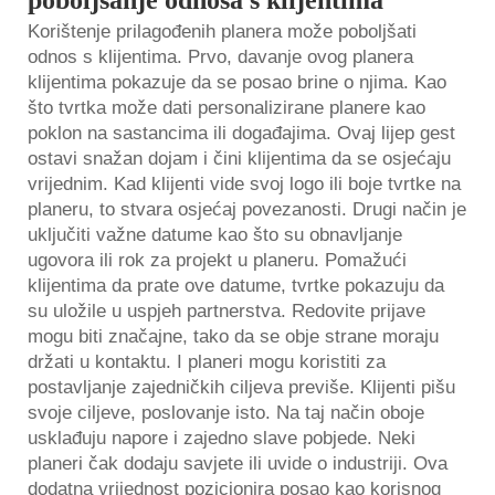
poboljšanje odnosa s klijentima
Korištenje prilagođenih planera može poboljšati
odnos s klijentima. Prvo, davanje ovog planera
klijentima pokazuje da se posao brine o njima. Kao
što tvrtka može dati personalizirane planere kao
poklon na sastancima ili događajima. Ovaj lijep gest
ostavi snažan dojam i čini klijentima da se osjećaju
vrijednim. Kad klijenti vide svoj logo ili boje tvrtke na
planeru, to stvara osjećaj povezanosti. Drugi način je
uključiti važne datume kao što su obnavljanje
ugovora ili rok za projekt u planeru. Pomažući
klijentima da prate ove datume, tvrtke pokazuju da
su uložile u uspjeh partnerstva. Redovite prijave
mogu biti značajne, tako da se obje strane moraju
držati u kontaktu. I planeri mogu koristiti za
postavljanje zajedničkih ciljeva previše. Klijenti pišu
svoje ciljeve, poslovanje isto. Na taj način oboje
usklađuju napore i zajedno slave pobjede. Neki
planeri čak dodaju savjete ili uvide o industriji. Ova
dodatna vrijednost pozicionira posao kao korisnog