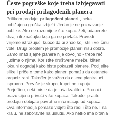
Česte pogreške koje treba izbjegavati
pri prodaji prilagođenih planera
Prilikom prodaje
prilagođeni planeri
, neka
uobičajena greška izbjeći. Jedan je ne poznavanje
publike. Ako ne razumijete što kupac želi, odaberete
dizajn ili značajku koja ga ne privlači. Provedi
vrijeme istražujući kupce da bi znao koji stil i veličinu
vole. Drugi problem je promocije planeri nisu dobro.
Samo imati sjajne planere nije dovoljno - treba reći
ljudima o njima. Koristite društvene mreže, bilten ili
lokalni događaj kako biste pokazali planere. Podijelite
slike i priče o tome kako planeri pomažu da ostanete
organizirani. Također je važno da cijene planirajući
ispravno. Previše je skupo, kupci ne kupuju.
Prejeftino, neki misle da je loša kvaliteta. Pronaći
pravu cijenu privući više kupaca. Također pratite
prodaju i dobijate povratne informacije od kupaca.
Ova informacija pomaže vidjeti što radi i što ne. I na
kraju, ne zaboravite na uslugu. Ako netko ima pitanja