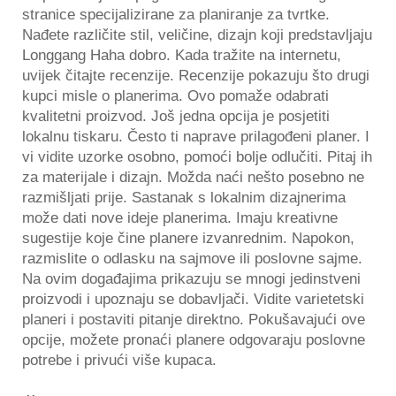
stranice specijalizirane za planiranje za tvrtke.
Nađete različite stil, veličine, dizajn koji predstavljaju
Longgang Haha dobro. Kada tražite na internetu,
uvijek čitajte recenzije. Recenzije pokazuju što drugi
kupci misle o planerima. Ovo pomaže odabrati
kvalitetni proizvod. Još jedna opcija je posjetiti
lokalnu tiskaru. Često ti naprave prilagođeni planer. I
vi vidite uzorke osobno, pomoći bolje odlučiti. Pitaj ih
za materijale i dizajn. Možda naći nešto posebno ne
razmišljati prije. Sastanak s lokalnim dizajnerima
može dati nove ideje planerima. Imaju kreativne
sugestije koje čine planere izvanrednim. Napokon,
razmislite o odlasku na sajmove ili poslovne sajme.
Na ovim događajima prikazuju se mnogi jedinstveni
proizvodi i upoznaju se dobavljači. Vidite varietetski
planeri i postaviti pitanje direktno. Pokušavajući ove
opcije, možete pronaći planere odgovaraju poslovne
potrebe i privući više kupaca.