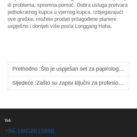
ili problema, spremna pomoć. Dobra usluga pretvara
jednokratnog kupca u vjernog kupca. Izbjegavajući
ove greške, možete prodati prilagođene planere
uspješno i donijeti više posla Longgang Haha.
Prethodno :
Što je uspješan set za papirologiju za velike narudžbe?
Sljedeće :
Zašto su zapisi ključni za profesionalne poslovne urede
Tel:
+86-18858815880