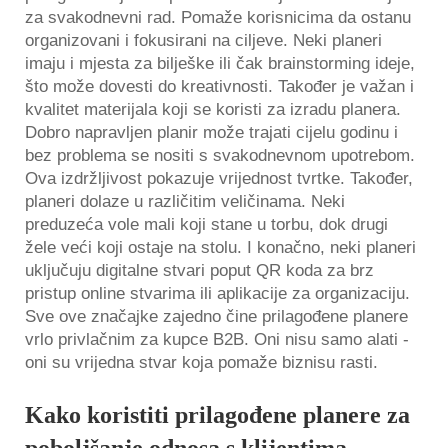
za svakodnevni rad. Pomaže korisnicima da ostanu
organizovani i fokusirani na ciljeve. Neki planeri
imaju i mjesta za bilješke ili čak brainstorming ideje,
što može dovesti do kreativnosti. Također je važan i
kvalitet materijala koji se koristi za izradu planera.
Dobro napravljen planir može trajati cijelu godinu i
bez problema se nositi s svakodnevnom upotrebom.
Ova izdržljivost pokazuje vrijednost tvrtke. Također,
planeri dolaze u različitim veličinama. Neki
preduzeća vole mali koji stane u torbu, dok drugi
žele veći koji ostaje na stolu. I konačno, neki planeri
uključuju digitalne stvari poput QR koda za brz
pristup online stvarima ili aplikacije za organizaciju.
Sve ove značajke zajedno čine prilagođene planere
vrlo privlačnim za kupce B2B. Oni nisu samo alati -
oni su vrijedna stvar koja pomaže biznisu rasti.
Kako koristiti prilagođene planere za