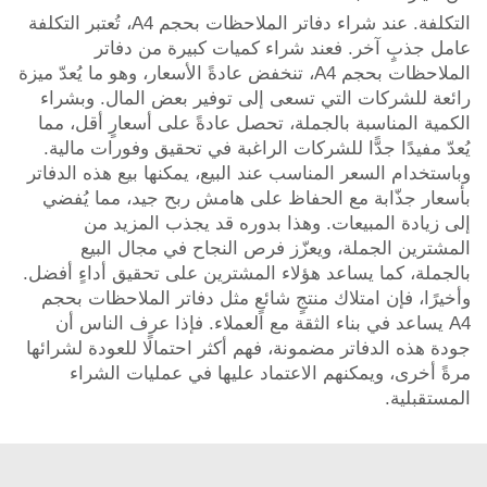
التكلفة. عند شراء دفاتر الملاحظات بحجم A4، تُعتبر التكلفة
عامل جذبٍ آخر. فعند شراء كميات كبيرة من دفاتر
الملاحظات بحجم A4، تنخفض عادةً الأسعار، وهو ما يُعدّ ميزة
رائعة للشركات التي تسعى إلى توفير بعض المال. وبشراء
الكمية المناسبة بالجملة، تحصل عادةً على أسعارٍ أقل، مما
يُعدّ مفيدًا جدًّا للشركات الراغبة في تحقيق وفورات مالية.
وباستخدام السعر المناسب عند البيع، يمكنها بيع هذه الدفاتر
بأسعار جذّابة مع الحفاظ على هامش ربح جيد، مما يُفضي
إلى زيادة المبيعات. وهذا بدوره قد يجذب المزيد من
المشترين الجملة، ويعزّز فرص النجاح في مجال البيع
بالجملة، كما يساعد هؤلاء المشترين على تحقيق أداءٍ أفضل.
وأخيرًا، فإن امتلاك منتجٍ شائعٍ مثل دفاتر الملاحظات بحجم
A4 يساعد في بناء الثقة مع العملاء. فإذا عرف الناس أن
جودة هذه الدفاتر مضمونة، فهم أكثر احتمالًا للعودة لشرائها
مرةً أخرى، ويمكنهم الاعتماد عليها في عمليات الشراء
المستقبلية.