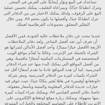
تساعدك في البيع وتؤثِّر إيجابيًّا على العرض في المتجر.
وتترك انطباعًا جذّابًا. وبمراعاة التغليف، يمكنك تحسين عملية
البيع على الرفوف، ولذلك يمكنك الاختيار من بين الدفاتر التي
تترك انطباعًا جيدًا، وأفضلها ما يكون بحجم A4. ومن خلال
التفكير المعمّق.
مجموعات القرطاسية
لعملك.
عندما تبحث عن دفاتر ملاحظات عالية الجودة، فمن الأفضل
أن تعرف أين تجد أفضل المتاجر. وتُعد دفاتر الملاحظات
الأربعة الأفضل خيارًا ممتازًا، وأحد أفضل الأماكن لشرائها هو
الشراء بالجملة عبر الإنترنت. وغالبًا ما تُقدِّم مواقع الويب
المتخصصة في المستلزمات المكتبية أسعارًا تنافسيةً، وهي
من أفضل المواقع التي يمكنك البدء منها عند شراء الدفاتر
المدرسية. كما أن هذه المواقع عادةً ما تقدم أسعارًا أقل عند
الشراء بكميات كبيرة من الدفاتر المدرسية. ومقر شركة
«لونغغانغ أوفيس» في هاهَا يُعتبر مكانًا جيدًا، حيث تتوفر فيه
خيارات عديدة للدفاتر المقاومة والمتينة وبأسعار معقولة،
خاصةً دفاتر الحجم القياسي A4. ويمكنك شراء كميات كبيرة
منها بسهولة. ويمكنك زيارة موقع لونغغانغ الإلكتروني على
الإنترنت للاطلاع على التصاميم المختلفة والخيارات المتنوعة