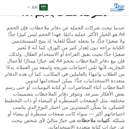
AR
دفتر ملاحظات بحجم A4
عندما تبحث شركات الجملة عن دفاتر ملاحظات، فإن الحجم
A4 هو الخيار الأكثر عملية دائمًا. فهذا الحجم ليس كبيرًا جدًّا
المنتجات
ولا صغيرًا جدًّا، ما يجعله عمليًّا للغاية؛ إذ يتيح للمستخدمين
Search
الكتابة براحة دون إهدار كثير من الورق، كما أنه لا يُعتبر
عن الشركة
صغيرًا جدًّا بحيث يعيق القراءة أو الاستخدام الفعّال. ولذلك،
فإن بيع دفاتر الملاحظات بحجم A4 يُعد خيارًا ممتازًا للأعمال
التجارية، لأنها تلبي احتياجات شريحة واسعة من العملاء، بدءًا
حلول مخصصة
من الطلاب وانتهاءً بالعاملين في المكاتب. كما أن هذه الدفاتر
متعددة الاستخدامات جدًّا: يمكن استخدامها لتدوين
الملاحظات أثناء المحاضرات، أو كتابة اليوميات، أو حتى رسم
الموارد
بعض الأفكار بسرعة. وتتوفر دفاتر الملاحظات بتصميمات
مختلفة، مثل الصفحات المسطَّرة أو البيضاء أو ذات التخطيط
اتصل بنا
الشبكي، ما يمكِّن المشترين من اختيار النوع الذي يناسب
احتياجاتهم أكثر — سواء كانت صفحات مسطَّرة أو بيضاء أو
شبكيّة.
كتيبات ملاحظات
هي خيارٌ مثاليٌ لأي شخص يبحث
عن خيارات كتابة متعددة الاستخدامات.