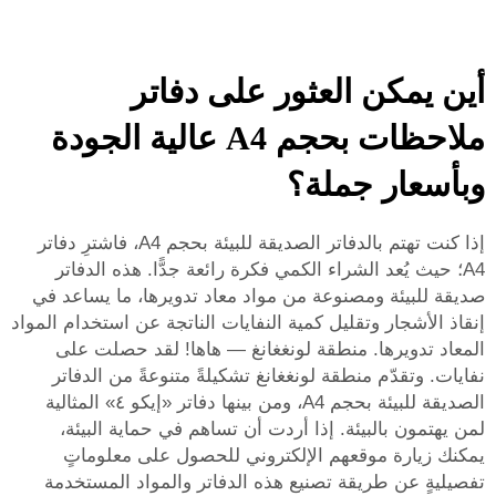
أين يمكن العثور على دفاتر
ملاحظات بحجم A4 عالية الجودة
وبأسعار جملة؟
إذا كنت تهتم بالدفاتر الصديقة للبيئة بحجم A4، فاشترِ دفاتر
A4؛ حيث يُعد الشراء الكمي فكرة رائعة جدًّا. هذه الدفاتر
صديقة للبيئة ومصنوعة من مواد معاد تدويرها، ما يساعد في
إنقاذ الأشجار وتقليل كمية النفايات الناتجة عن استخدام المواد
المعاد تدويرها. منطقة لونغغانغ — هاها! لقد حصلت على
نفايات. وتقدّم منطقة لونغغانغ تشكيلةً متنوعةً من الدفاتر
الصديقة للبيئة بحجم A4، ومن بينها دفاتر «إيكو ٤» المثالية
لمن يهتمون بالبيئة. إذا أردت أن تساهم في حماية البيئة،
يمكنك زيارة موقعهم الإلكتروني للحصول على معلوماتٍ
تفصيليةٍ عن طريقة تصنيع هذه الدفاتر والمواد المستخدمة