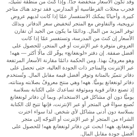
وقد تكون الأسعار منخفضة جدًّا. وإذا كنتَ من منطقة تشيك،
فجرب محلات القرطاسية أو المدارس، فقد توجد هناك متاجر
كبيرة. وأحيانًا يمكنك الاستفسار عمّا إذا كانت لديهم عروض
ترويجية، والتفاوض مع المتجر لتخفيض سعر الدفاتر. وبذلك
توفر المزيد من المال. ودائمًا ما يكون من الجيد أن تقارن
الأسعار إن كنتَ من المدرسة، وتستفسر عمّا إذا كانت
العروض متوفرة عبر الإنترنت أو في المتجر، للحصول على
أفضل صفقة. إن دفتر «لونغغانغ» يوفّر لك مالًا أكثر — ههه!
وهو معروفٌ بهذا. ومن الحكمة دائمًا مقارنة الأسعار المرتفعة
عبر الإنترنت والمتاجر ذات الجودة العالية، حتى تحصل على
دفاتر تتميّز بالمتانة وتوفر أفضل قيمة مقابل المال. وتُستخدم
دفاتر لونغغانغ يوميًّا. ههه! وهي منتج معروفٌ بصلابته ومتانته،
إذ تصنع دفاتر قوية وموثوقة تساعدك على الكتابة بسلاسة
يوميًّا دون أي مشاكل في الاستخدام. وبما أن دفاتر لونغغانغ
تُصنع سواءً في المتجر أو عبر الإنترنت، فإنها تتيح لك الكتابة
بسلاسة دون أدنى مشاكل لأي شخص. لذا سواء اخترت
الشراء من المتجر أو عبر الإنترنت أو التوجّه إلى متجر
لونغغانغ، ههه! ابحث عن دفاتر لونغغانغ ههه! للحصول على
أفضل جودة مقابل المال.