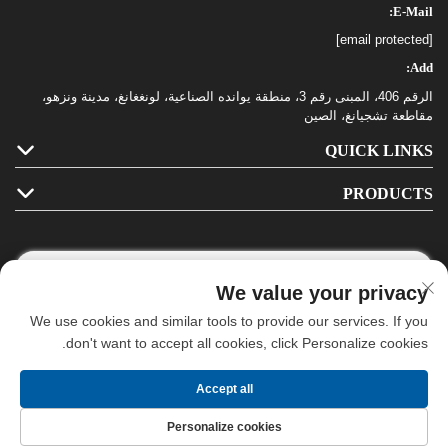
E-Mail:
[email protected]
Add:
الرقم 406، المبنى رقم 3، منطقة يوانده الصناعية، لونغغانغ، مدينة ونزهو،
مقاطعة تشجيانغ، الصين
QUICK LINKS
PRODUCTS
We value your privacy
Follow Us
We use cookies and similar tools to provide our services. If you
don't want to accept all cookies, click Personalize cookies.
حقوق الطبع والنشر © شركة لونغغانغ هاهـا للمستلزمات المكتبية المحدودة. جميع
Accept all
الحقوق محفوظة. -
Blog
-
Privacy Policy
Personalize cookies