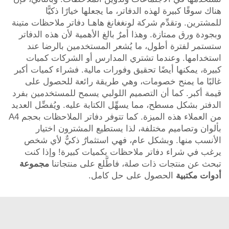
هناك سوقًا كبيرة لهذه الدفاتر، ما يجعلها خيارًا ذكيًّا
للمشترين. وتقدِّم شركة لونغغانغ هاهـا دفاتر ملاحظات متينة
وبجودة ورق ممتازة. وهذا أمرٌ بالغ الأهمية لأن هذه الدفاتر
ستستمر لفترة أطول، ما يُشعر المستخدمين بالرضا عند
استخدامها. وعندما تشتري المدارس أو الشركات كميات
كبيرة، يمكنها أيضًا تحقيق وفورات مالية. فشراء كميات أكبر
غالبًا ما يمنح خصومات، وهي طريقة رائعة للحصول على
قيمة أكبر. كما أن التصميم اللولبي يسمح للمستخدمين بفرد
الدفتر بشكل مسطح، مما يسهِّل الكتابة عليه. ويُفضِّل العديد
من العملاء هذه الميزة. كما تتوفر دفاتر الملاحظات بحجم A4
بألوان وتصاميم مختلفة، لذا يستطيع المشترون اختيار
الأنسب منها. وبشكل عام، فهي استثمارٌ ذكيٌّ لأي شخص
يرغب في شراء دفاتر ملاحظات بكميات كبيرة! وإذا كنت
تبحث عن منتجات ذات صلة، فاطَّلع على منتجاتنا
مجموعة
أدوات مكتبية
الحصول على حل كامل.