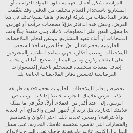
الدراسة بشكل أفضل. فهم يفصلون المواد الدراسية أو
المشاريع باستخدام أقسام مختلفة من الدفتر. وقد صُمِّمت
دفاتر الملاحظات من شركة لونغغانغ هاهـا لمساعدتك في هذا
الغرض. وبعض هذه الدفاتر مزوَّدٌ بصفحات مرقَّمة أو فهرس،
ما يسهِّل العثور على المعلومات لاحقًا. وهي مفيدةٌ جدًّا وقت
الامتحانات أو أثناء تنفيذ المشاريع. ويمكن لدفاتر الملاحظات
الحلزونية بحجم A4 أن تغيِّر حقًّا طريقة أخذ الشخص
للملاحظات وتنظيم أفكاره. فهي تساعد الطلاب والمحترفين
على البقاء مركزين وعلى المسار الصحيح. أما لمن يحب
إضافة لمسات شخصية، فننصحكم باختيار
إكسسوارات
القرطاسية
لتحسين دفاتر الملاحظات الخاصة بك.
تخصيص دفاتر الملاحظات الحلزونية بحجم A4 هو طريقة
ذكية لعرض علامتك التجارية، خاصةً إذا كنت ترغب في
الوصول إلى عدد أكبر من العملاء. أولاً، فكّر في ما تمثّله
علامتك التجارية. هل تريد أن تُظهر المرح والإبداع، أم الجدية
والاحترافية؟ وبمجرد تحديد ذلك، اختر الألوان والتصاميم
والشعارات التي تناسب شخصية علامتك التجارية. على سبيل
المثال، إذا كانت علامة «لونغغانغ هاهـا» تعني المرح والإبداع،