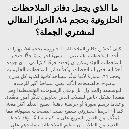
ما الذي يجعل دفاتر الملاحظات
الحلزونية بحجم A4 الخيار المثالي
لمشتري الجملة؟
كيف تُحسّن دفاتر الملاحظات الحلزونية بحجم A4 مهارات
أخذ الملاحظات والتنظيم — شيءٌ آخر مهمٌ جدًّا. فدفتر
الملاحظات الجيّد يمكن أن يُحدث فرقًا كبيرًا في مدى جودة
أخذ الشخص للملاحظات. وتُعدُّ دفاتر الملاحظات الحلزونية
بحجم A4 ممتازةً لأنها توفِّر مساحة كافية لكتابة كل شيءٍ
بوضوح. فالصفحات الأكبر تعني مساحةً أكبر للرسوم
التوضيحية والجداول، بل وحتى الرسومات التخطيطية! وهي
مفيدةٌ بشكل خاص للطلاب الذين يحاولون تذكُّر أمورٍ معقَّدة.
وعندما ترسم صورةً أو خريطة ذهنيةً، يصبح التعلُّم أكثر متعة.
كما أن الربط الحلزوني يسمح بقلب الصفحات بسهولة، مما
يُمكِّنك من العثور السريع على ما كتبته سابقًا. وقد لاحظ
العديد من الطلاب أن تنظيم الملاحظات يساعدهم على