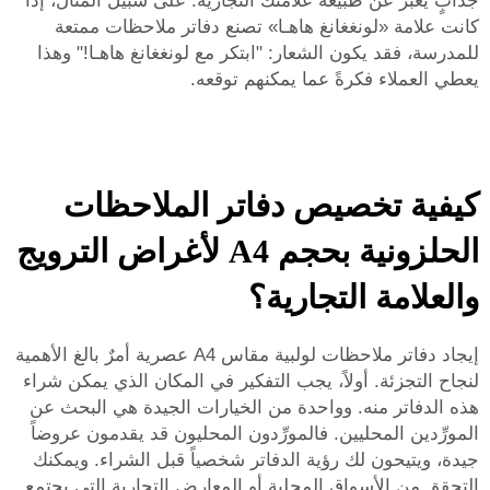
جذّابٍ يعبّر عن طبيعة علامتك التجارية. على سبيل المثال، إذا
كانت علامة «لونغغانغ هاهـا» تصنع دفاتر ملاحظات ممتعة
للمدرسة، فقد يكون الشعار: "ابتكر مع لونغغانغ هاهـا!" وهذا
يعطي العملاء فكرةً عما يمكنهم توقعه.
كيفية تخصيص دفاتر الملاحظات
الحلزونية بحجم A4 لأغراض الترويج
والعلامة التجارية؟
إيجاد دفاتر ملاحظات لولبية مقاس A4 عصرية أمرٌ بالغ الأهمية
لنجاح التجزئة. أولاً، يجب التفكير في المكان الذي يمكن شراء
هذه الدفاتر منه. وواحدة من الخيارات الجيدة هي البحث عن
المورِّدين المحليين. فالمورِّدون المحليون قد يقدمون عروضاً
جيدة، ويتيحون لك رؤية الدفاتر شخصياً قبل الشراء. ويمكنك
التحقق من الأسواق المحلية أو المعارض التجارية التي يجتمع