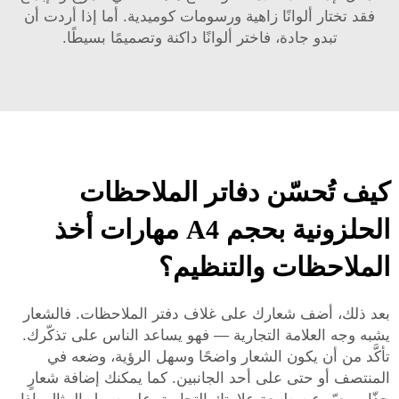
فقد تختار ألوانًا زاهية ورسومات كوميدية. أما إذا أردت أن
تبدو جادة، فاختر ألوانًا داكنة وتصميمًا بسيطًا.
كيف تُحسّن دفاتر الملاحظات
الحلزونية بحجم A4 مهارات أخذ
الملاحظات والتنظيم؟
بعد ذلك، أضف شعارك على غلاف دفتر الملاحظات. فالشعار
يشبه وجه العلامة التجارية — فهو يساعد الناس على تذكّرك.
تأكَّد من أن يكون الشعار واضحًا وسهل الرؤية، وضعه في
المنتصف أو حتى على أحد الجانبين. كما يمكنك إضافة شعارٍ