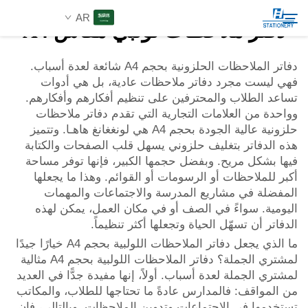
AR
دفتر ملاحظات لولبي مقاس A4
دفاتر الملاحظات الحلزونية بحجم A4 شائعة لعدة أسباب.
فهي ليست مجرد دفاتر ملاحظات عادية، بل هي أدوات
المنتجات
تساعد الطلاب والمحترفين على تنظيم أفكارهم وأفكارهم.
Search
وواحدة من العلامات التجارية التي تقدم دفاتر ملاحظات
عن الشركة
حلزونية عالية الجودة بحجم A4 هي لونغغانغ هاهـا. وتتميز
هذه الدفاتر بتغليف حلزوني يسهل قلب الصفحات والكتابة
فيها بشكل مريح. وبفضل حجمها الكبير، فإنها توفر مساحة
حلول مخصصة
أكبر للملاحظات أو الرسومات أو القوائم. وهذا ما يجعلها
المفضلة في مشاريع المدرسة والاجتماعات والمهمات
اليومية. سواءً في الصف أو في مكان العمل، يمكن لهذه
الموارد
الدفاتر أن تسهّل الحياة وتجعلها أكثر تنظيماً.
ما الذي يجعل دفاتر الملاحظات اللولبية بحجم A4 خيارًا جيدًا
اتصل بنا
لمشتري الجملة؟ دفاتر الملاحظات اللولبية بحجم A4 مثالية
لمشتري الجملة لعدة أسباب. أولاً، إنها مفيدة جدًّا في العديد
من المواقف: فالمدارس عادةً ما تحتاجها للطلاب، والمكاتب
تستخدمها في الاجتماعات وتدوين الملاحظات. وبالتالي، فإن