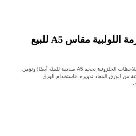
كيف تُحقّق أقصى استفادة ممكنة من شرائك لأغلفة الدفاتر الملزمة اللولبية مقاس A5 للبيع
يولي المزيد من الأشخاص اهتمامًا بالبيئة هذه الأيام. ويرغبون في شراء منتجات مفيدة للكوكب. ويمكن أن تكون دفاتر الملاحظات الحلزونية بحجم A5 صديقة للبيئة أيضًا! وتؤمن
وعة من الورق المعاد تدويره. فاستخدام الورق
ت.