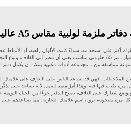
بية مقاس A5 عالية الجودة وبأسعار بالجملة؟
فّزك أكثر على استخدامه. سواءً كانت الألوان زاهية، أو الأنماط ع
تقدّم خيارات تتناسب مع شخصيتك. وبالتالي، فإن اختيار دفتر A5 حلزوني مناسب يعني أن 
جموعة متناسقة من...
مجموعة أدوات مكتبية
يمكن أن يكمل دفتر 
د مكان لتدوين الملاحظات. فهي قد تساعد الناس على التعرّف على علامتك 
 وبوضع شعارك على الغلاف، يصبح الدفتر جزءًا من الحياة اليومية.
كل مرة يفتحونه، يرون اسم علامتك التجارية، مما يساعدهم على تذ