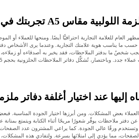
س A5 تجربتك في أخذ الملاحظات؟
ر الملاحظات الحلزونية بحجم A5 يجعل المظهر العام للعلامة التجارية احترافيًّا أيضًا. ومنح
حسب ما يناسب هوية علامتك التجارية. وعندما يرى الأشخاص دفتر ملاح
أعجب شخصٌ ما بدفتر الملاحظات، فقد يخبر به أصدقاءه أو زملاءه، ف
ليها عند اختيار أغلفة دفاتر ملزمة لولبي
اتر الملاحظات الحلزونية بحجم A5، يواجه العملاء بعض المشكلات. ومن أبرزها اختيار الجو
 دفتر ملاحظات يوفِّر شعورًا مريحًا أثناء الكتابة ويتمتع بمتانة ع
تستخدم ورقًا عالي الجودة. كما يراعي المشترون عدد الصفحات ال
ن الصفحات، مما يؤدي إلى امتلائها بسرعة. ولتفادي هذه المشكلات