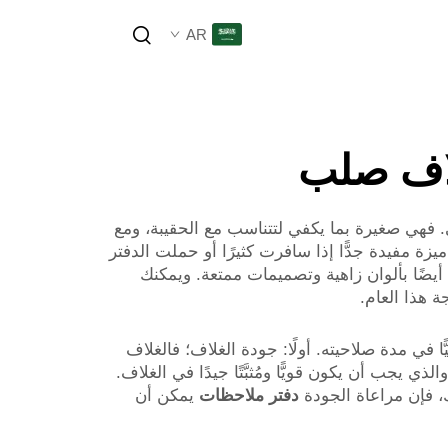
AR
عات
لأي نشاط إبداعي. فهي صغيرة بما يكفي لتتناسب مع الحقيبة، ومع
ة مفيدة جدًّا إذا سافرت كثيرًا أو حملت الدفتر
حجم A5 بحيث لا تكون متينة فحسب، بل تأتي أيضًا بألوان زاهية وتصميمات ممتعة. ويمكنك
ة هذا العام.
 فرقًا حقيقيًّا في مدة صلاحيته. أولًا: جودة الغلاف؛ فالغلاف
يجب أن يكون قويًّا ومُثبَّتًا جيدًا في الغلاف.
ك، فإن مراعاة الجودة
دفتر ملاحظات
يمكن أن