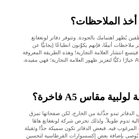
ها للعملاء أو الموظفين يُظهر اهتمامك بالجودة. وتتوفر دفاتر لونغغانغ
ظات أنيقًا، فإنهم يكوِّنون انطباعًا إيجابيًّا عن
يتسع انتشار العلامة التجارية! وهذه الطريقة المعروفة
باسم «الدعاية الشفهية» تُعدُّ إحدى أفضل الطرق لجذب عملاء جدد. وباختصار، تُشكِّل دفاتر الملاحظات الحلزونية بحجم A5 خيارًا ذكيًّا لتعزيز ظهور العلامة التجارية؛ فهي مفيدة،
ة مقاس A5 فاخرة؟
دة المناسبة. فبعض الدفاتر تبدو جذَّابة من الخارج، لكن صفحاتها تمزق
الية تدوم طويلاً. ولذلك تحرص شركة لونغغانغ هاهَا
مرغوب فيه. فبعض الدفاتر تكون سميكة جدًّا وثقيلة
، يُوصى بإضافة بعض
إكسسوارات القرطاسية
لتحسين