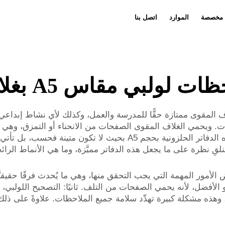
 مخصصة
الموارد
اتصل بنا
تخصيص الدفاتر
أخبار
فيديو
تخصيص المجمو
 لولبي مقاس A5 بغلاف صلب
الملاحظات الحلزونية بحجم A5 ذات الغلاف المقوى ممتازة حقًّا للمدرسة والعمل، وكذلك 
ت. ويحمي الغلاف المقوى الصفحات من الانحناء أو التمزق، وهي ميز
معك في كل مكان. وتصنع شركة «لونغغانغ هاهـا» هذه الدفاتر الحلزونية ب
قِ نظرة على ما يجعل هذه الدفاتر مميَّزة، وما هي الأنماط الرائج
ر ملاحظات لولبي مقاس A5، هناك بعض الأمور المهمة التي يجب التحقق منها، وهي ما يُحدث
فضل، لأنه يحمي الصفحات من التلف. ثانيًا: التصحيح اللولبي، والذي 
، وهذه مشكلة كبيرة تهدِّد سلامة جميع الملاحظات. علاوةً على ذل