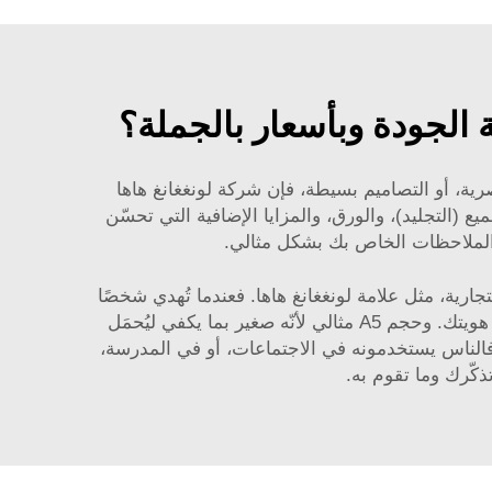
صرية، أو التصاميم بسيطة، فإن شركة لونغغانغ هاها
تنظر إلى الغلاف، ونوع التجميع (التجليد)، والورق، والمزايا الإضافية التي تحسّن
الملاحظات الخاص بك بشكل مثالي.
التجارية، مثل علامة لونغغانغ هاها. فعندما تُهدي شخصًا
ما دفترًا جميلًا، فإنه يرى اسم علامتك التجارية في كل مرة يكتب فيها فيه. وهذا أمرٌ مفيد للعمل لأنه يساعد على تذكّر هويتك. وحجم A5 مثالي لأنّه صغير بما يكفي ليُحمَل
 فالناس يستخدمونه في الاجتماعات، أو في المدرسة،
كّرك وما تقوم به.