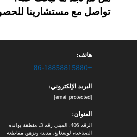
تواصل مع مستشارينا للحصول
هاتف:
+86-18858815880
البريد الإلكتروني:
[email protected]
العنوان:
الرقم 406، المبنى رقم 3، منطقة يوانده
الصناعية، لونغغانغ، مدينة ونزهو، مقاطعة