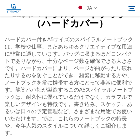
JA
a5スパイラルノートブック
（ハードカバー）
製品
ハードカバー付きA5サイズのスパイラルノートブック
検索
は、学校や仕事、またあらゆるクリエイティブな用途
に非常に適しています。バッグに収まるほどコンパク
会社概要
トでありながら、十分なページ数を確保できる大きさ
です。ハードカバーにより、ページが曲がったり破れ
たりするのを防ぐことができ、頻繁に移動する方や、
カスタムソリューション
ノートブックを常に携帯する方にとって非常に便利で
す。龍崗ハハ社が製造するこのA5スパイラルノートブ
リソース
ックは、耐久性に優れているだけでなく、カラフルで
楽しいデザインも特徴です。書き込み、スケッチ、あ
るいは日々の予定管理など、さまざまな用途でお使い
Kontakuto Us
いただけます。では、これらのノートブックの特長
や、今年人気のスタイルについて詳しくご紹介しま
す。