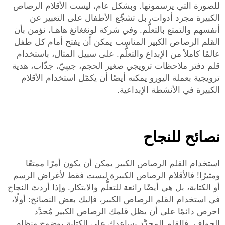
للصورة التي يرسمونها. وبشكل عام، ليست الأقلام الرصاص
الكبيرة مجرد أدوات، بل تشجِّع الأطفال على التعبير عن
أنفسهم والتمتع بالتعلُّم. وفي شركة لونغغانغ هاهـا، نؤمن بأن
القلم الرصاص الكبير المناسب يمكن أن يفتح أمام كل طفل
عالمًا كاملاً من الإبداع والتعلُّم. على سبيل المثال، باستخدام
قلم
دفتر ملاحظات ترويجي صغير الحجم، جيبِيّ، جذّاب، هدية
ترويجية بعملة اليورو
يمكنه أيضًا أن يكمّل استخدام الأقلام
الكبيرة في الأنشطة الإبداعية.
نصائح للنجاح
استخدام القلم الرصاص الكبير يمكن أن يكون أمرًا ممتعًا
ومثيرًا! فالأقلام الرصاص الكبيرة ليست فقط لأغراض الرسم
أو الكتابة، بل هي أيضًا رائعة للتعلُّم والابتكار. وإذا أردتَ النجاح
في استخدام القلم الرصاص الكبير، فإليك بعض النصائح: أولًا،
احرص دائمًا على أن يظل قلمك الرصاص الكبير مُحدَّد
الحواف. فالقلم المحدَّد يساعدك على الكتابة بوضوحٍ ونظامٍ.