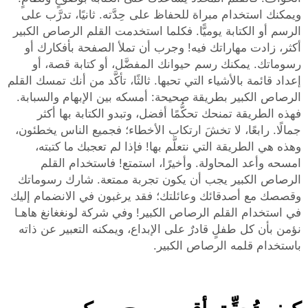
ويمكنك استخدام مبراة للحفاظ على حِدَّته. ثانيًا، تدرَّب على
الرسم أو الكتابة يوميًّا. فكلما استخدمت القلم الرصاص الكبير
أكثر، زادت مهاراتك فيه! وجرب أن تملأ الصفحة بأفكارك أو
رسوماتك. يمكنك رسم حيوانك المفضَّل، أو كتابة قصة، أو
إعداد قائمة بالأشياء التي تحبها. ثالثًا، تأكَّد من أنك تمسك القلم
الرصاص الكبير بطريقة صحيحة: أمسكه بين الإبهام والسبابة.
فهذه الطريقة تمنحك تحكُّمًا أفضل، وتبدو الكتابة بها أكثر
جمالًا. رابعًا، لا تخشَ ارتكاب الأخطاء؛ فجميع الناس يخطئون،
وهذه هي الطريقة التي نتعلَّم بها! فإذا لم تعجبك ما كتبته،
امسحه وأعد المحاولة. وأخيرًا، استمتع! فاستخدام القلم
الرصاص الكبير يجب أن يكون تجربة ممتعة. شارك رسوماتك
وقصصك مع أصدقائك وعائلتك؛ فقد يرغبون في الانضمام إليك
في استخدام القلم الرصاص الكبير! وفي شركة لونغغانغ هاهـا
نؤمن بأن كل طفلٍ قادرٌ على الإبداع، ويمكنه التعبير عن ذاته
باستخدام قلمه الرصاص الكبير.