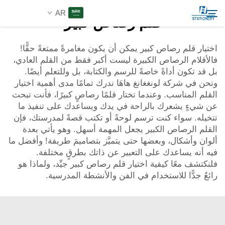
AR
قلم رصاص كبير
اختيار قلم رصاص كبير يمكن أن يكون مغامرةً ممتعةً حقًّا!
فالأقلام الرصاص الكبيرة ليست أكبر فقط من القلم العادي،
المنتجات
بل قد تكون أداةً خاصةً للرسم والكتابة، بل وللتعلم أيضًا.
بحث
ونحن في شركة لونغغانغ هاهَا ندرك تمامًا مدى أهمية اختيار
عن الشركة
القلم المناسب. وعندما تختار قلمًا رصاصٍ كبيرًا، فأنت تبحث
عن شيءٍ يشعرك بالراحة في يدك ويساعدك على تنفيذ ما
تتخيله. سواء كنت ترسم لوحةً أو تكتب قصةً لمدرستك، فإن
حلول مخصصة
القلم الرصاص الكبير يجعل المهمة أسهل. وهو يأتي بعدة
ألوان وأشكال، وبعضها حتى يتميَّز بتصاميمَ طريفة! وأفضل ما
فيه أنه يساعدك على التعبير عن ذاتك بطرقٍ مختلفة.
الموارد
فلنكتشف معًا كيفية اختيار قلم رصاص كبير جيِّد، ولماذا هو
رائعٌ جدًّا للاستخدام في الفن والأنشطة المدرسية.
اتصل بنا