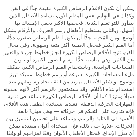
يمكن أن تكون الأقلام الرصاص الكبيرة مفيدة جدًّا في الفن
وكذلك في التعليم. ففي المقام الأول، تساعد الأطفال الذين
يبدأون للتو تعلُّم الكتابة. فحجمها الأكبر يجعل الإمساك بها
أسهل، وبالتالي يستطيع الأطفال رسم الحروف والأرقام بشكل
أوضح. ومن المُحبِط جدًّا أن تكون القلم الرصاص صغيرة جدًّا،
أما القلم الكبير فيجعل العملية أكثر متعة وسهولة. وفي مجال
الفن، تتيح الأقلام الرصاص الكبيرة إنجاز خطوط جريئة والتعبير
عن الكثير. وهي مناسبة جدًّا لرسم الصور الكبيرة أو تلوين
المساحات الواسعة. وباستخدام القلم الرصاص الكبير، يمكنك
ملء المساحات الكبيرة بسرعة أو رسم خطوط سميكة تبرز
بوضوح. ويشعُر الأطفال بمزيد من الثقة تجاه رسوماتهم عند
استخدام هذه الأقلام. وقد يستمتعون بالرسم أكثر لأنهم يجدونه
سهلًا ومثيرًا! كما أن الأقلام الرصاص الكبيرة تساعد في تنمية
المهارات الحركية الدقيقة. فعندما يستخدم الطفل هذه الأقلام،
فإنه يتدرب على التحكم في حركاته — وهي مهارةٌ بالغة
الأهمية في الكتابة والرسم، وتساعد على تحسين التنسيق بين
الحركات. علاوةً على ذلك، فإن استخدام ألوان متعددة يمكن
أن يعزِّز الإبداع. فيختار الأطفال الألوان وفقًا لمزاجهم أو وفقًا