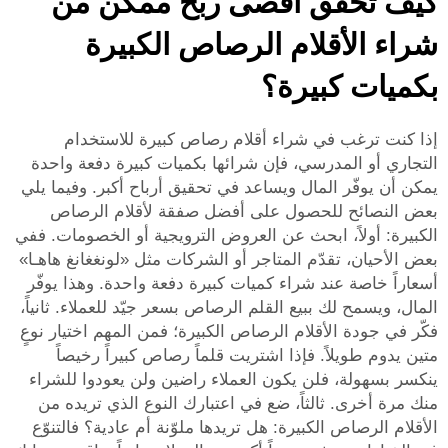
كيف تُحقِّق أقصى ربح ممكن من
شراء الأقلام الرصاص الكبيرة
بكميات كبيرة؟
إذا كنت ترغب في شراء أقلام رصاص كبيرة للاستخدام
التجاري أو المدرسي، فإن شرائها بكميات كبيرة دفعة واحدة
يمكن أن يوفّر المال ويساعد في تحقيق أرباح أكبر. وفيما يلي
بعض النصائح للحصول على أفضل صفقة لأقلام الرصاص
الكبيرة: أولاً، ابحث عن العروض الترويجية أو الخصومات. ففي
بعض الأحيان، تقدّم المتاجر أو الشركات مثل «لونغغانغ هاهـا»
أسعاراً خاصة عند شراء كميات كبيرة دفعة واحدة. وهذا يوفّر
المال، ويسمح لك ببيع القلم الرصاص بسعر جيّد للعملاء. ثانياً،
فكّر في جودة الأقلام الرصاص الكبيرة؛ فمن المهم اختيار نوعٍ
متين يدوم طويلاً. فإذا اشتريت قلماً رصاص كبيراً رخيصاً
ينكسر بسهولة، فلن يكون العملاء راضين ولن يعودوا للشراء
منك مرة أخرى. ثالثاً، ضع في اعتبارك النوع الذي تريده من
الأقلام الرصاص الكبيرة: هل تريدها ملوّنة أم عادية؟ فالتنوّع