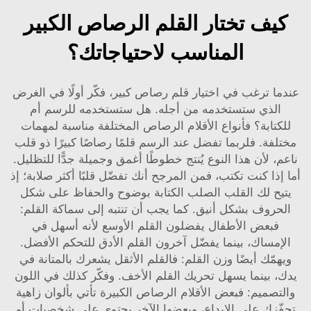
كيف تختار القلم الرصاص الكبير
المناسب لاحتياجاتك؟
عندما ترغب في اختيار قلم رصاص كبير، فكّر أولًا في الغرض
الذي ستستخدمه من أجله. هل ستستخدمه للرسم أم
للكتابة؟ فأنواع الأقلام الرصاص المختلفة مناسبة لمهمات
مختلفة. فلربما تفضل عند الرسم قلمًا رصاصًا كبيرًا ذو قلب
ناعم، لأن هذا النوع يُنتج خطوطًا أغمق وجميلة جدًّا للتظليل.
أما إذا كنت تكتب، فمن المرجح أنك تفضّل قلبًا أكثر صلابة؛ إذ
يتيح لك القلب الصلب الكتابة بوضوح والحفاظ على شكل
الحروف بشكل أنيق. كما يجب أن تنتبه إلى سماكة القلم:
فبعض الأطفال يفضلون القلم الأوسع لأنه أسهل في
الإمساك، بينما يفضّل آخرون القلم الأدق للتحكم الأفضل.
ويهمّك أيضًا وزن القلم: فالقلم الأثقل يشعرك بالمتانة في
يدك، بينما يسهل تحريك القلم الأخف. وفكّر كذلك في اللون
والتصميم: فبعض الأقلام الرصاص الكبيرة تأتي بألوان زاهية
تحفّزك على الإبداع، وبعضها الآخر يحتوي على شخصيات أو