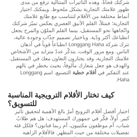
شركتك فجأةً. وهذه التأثيرات المتتالية ترفع من مدى
ظهور علامتك التجارية بشكل ملحوظ. ويمكنك اختيار
أنماط مختلفة من الأقلام لتتناسب مع طابع علامتك
التجارية؛ فمثلاً، القلم الأنيق العصري يعكس تميّز شركتك
واتّجاهها نحو المستقبل، بينما القلم الملوّن والمرح يجعل
انطباعك أكثر ودّية. وباختيار تصميم جذّاب وجودة عالية،
تترك شركة Longgang Haha انطباعاً قوياً في أذهان
الناس. ومع مرور الوقت، يتذكّر عددٌ متزايد من الأشخاص
علامتك التجارية، وقد يختارون التعاون معك في المستقبل.
والهدف هو جعل شعارك مألوفاً، بحيث يخطر في بالهم
عند التفكير في
أقلام خطية
التصنيع، اسم Longgang
Haha.
كيف تختار الأقلام الترويجية المناسبة
للتسويق؟
اختيار أفضل أقلام الترويج أمرٌ بالغ الأهمية لتحقيق تأثير
كبير. أولاً، فكّر في جمهورك المستهدف: هل هم طلابٌ
شباب، أم موظفون مكتبيون، أم ربما فنانون؟ فلكل فئة
تفضيلات مختلفة من حيث المظهر. فالأقلام الزاهية