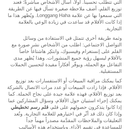
التي تتطلب تحسيناً. أولاً، اسأل الأشخاص مباشرةً؛ فعند
توزيع القلم، أضف ملاحظة صغيرة تسأل فيها عن الطريقة
التي سمعوا بها عن علامة Longgang Haha. ويُظهر هذا ما
إذا كانت الأقلام قد ساعدت في زيادة الوعي بالعلامة
التجارية.
وثمة طريقة أخرى تتمثل في الاستفادة من وسائل
التواصل الاجتماعي: اطلب من الأشخاص نشر صورة مع
القلم على إنستغرام وفيسبوك، وابتكِر هاشتاغاً خاصاً
بالأقلام ليسهل رؤية جميع المنشورات. وهذا يُظهر مدى
التفاعل مع الحملة، ويوفّر أفكاراً مفيدة لتحسين الحملات
المستقبلية.
كما يمكنك مراقبة المبيعات أو الاستفسارات بعد توزيع
الأقلام. فإذا زادت المبيعات أو عدد مرات الاتصال بالشركة
بعد توزيع الأقلام، فهذه علامة جيدة على نجاح الحملة. كما
يمكنك إجراء استبيان حول الأقلام، وسؤال المشاركين عما
إذا كانوا يتذكرون حصولهم على قلم،
قلم رسم تخطيطي
وإذا كان ذلك قد أثّر في اختيارهم للعلامة التجارية. وتُعد
التعليقات والملاحظات المقدَّمة مصدراً مهماً جداً
للمساعدة في تقييم الأداء. وباستخدام هذه الأساليب