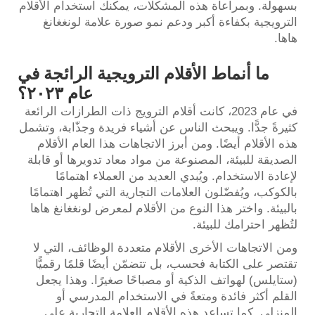
بسهولة. وبمراعاة هذه المشكلات، يمكنك استخدام الأقلام
الترويجية بكفاءة أكبر ودعم نمو صورة علامة لونغغانغ
هاها.
ما أنماط الأقلام الترويجية الرائجة في
عام ٢٠٢٣؟
في عام 2023، كانت أقلام الترويج ذات الطرازات الرائعة
كثيرةً جدًّا. ويبحث الناس عن أشياء فريدة وجذّابة، وتشمل
هذه الأقلام أيضًا. ومن أبرز الاتجاهات هذا العام الأقلام
الصديقة للبيئة، المصنوعة من مواد معاد تدويرها أو قابلة
لإعادة الاستخدام. ويُبدي العديد من العملاء اهتمامًا
بالكوكب، ويُفضّلون العلامات التجارية التي تُظهر اهتمامًا
بالبيئة. واختر هذا النوع من الأقلام لمعرض لونغغانغ هاها
لتُظهر احترامك للبيئة.
ومن الاتجاهات الأخرى الأقلام متعددة الوظائف، التي لا
تقتصر على الكتابة فحسب، بل تتضمّن أيضًا قلمًا رقميًّا
(ستايلس) لهواتف الذكية أو مصباحًا صغيرًا. وهذا يجعل
القلم أكثر فائدة ومتعةً في الاستخدام المدرسي أو
المنزلي. كما تساعد هذه الأقلام العلامة التجارية على