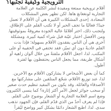
الترويجية وكيفية تجنّبها؟
أقلام ترويجية ممتعة ومفيدة لنشر الكلمة عن العلامة
التجارية لونغغانغ هاها. لكن تظهر بعض المشكلات
المعتادة. إحدى المشكلات الكبيرة هي أن الأقلام لا تعمل
جيدًا؛ فغالبًا ما تجف الحبر أو لا تكتب القلم على الإطلاق.
ولتجنب ذلك، اختر أقلامًا عالية الجودة معروفةٌ بموثوقيتها.
ومن الأفضل اختبار عيّنة قبل شراء كمية كبيرة. ومشكلة
أخرى هي أن الناس يفقدون الأقلام بسهولة؛ فإذا بدت
القلم عاديةً دون أي تميّز، فقد تختفي في الحقيبة أو على
المكتب. لذا، اجعل الأقلام ملفتةً من خلال ألوان زاهية أو
أشكال طريفة، مما يجعل الناس يحتفظون بها لفترة
أطول.
كما أن بعض الأشخاص لا يشاركون الأقلام مع الآخرين.
لذا، عند توزيع الأقلام، شجّع المتلقين على مشاركتها مع
الأصدقاء والعائلة. وقد يكون من المفيد تنظيم حدث صغير
أو سحب جوائز لجعل الأمر أكثر إثارة؟ كما ينسى الكثيرون
وضع اسم العلامة التجارية أو الشعار بوضوح على القلم.
فإذا لم يعرف أحدٌ من الذي قدّم القلم، فإن الجهود تذهب
سدى. لذا، اطبع الشعار دائمًا بشكل كبير وواضح ليُقرأ