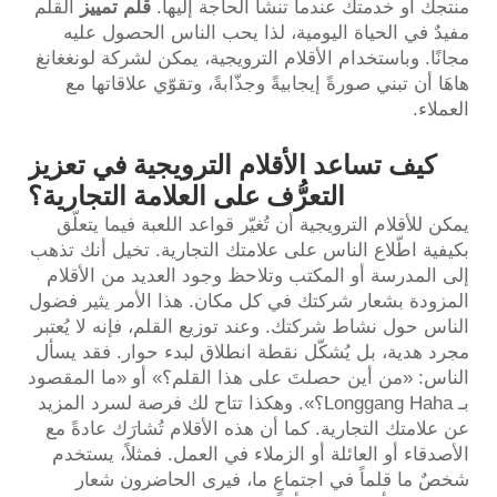
منتجك أو خدمتك عندما تنشأ الحاجة إليها.
قلم تمييز
القلم
مفيدٌ في الحياة اليومية، لذا يحب الناس الحصول عليه
مجانًا. وباستخدام الأقلام الترويجية، يمكن لشركة لونغغانغ
هاهَا أن تبني صورةً إيجابيةً وجذّابةً، وتقوّي علاقاتها مع
العملاء.
كيف تساعد الأقلام الترويجية في تعزيز
التعرُّف على العلامة التجارية؟
يمكن للأقلام الترويجية أن تُغيّر قواعد اللعبة فيما يتعلّق
بكيفية اطّلاع الناس على علامتك التجارية. تخيل أنك تذهب
إلى المدرسة أو المكتب وتلاحظ وجود العديد من الأقلام
المزودة بشعار شركتك في كل مكان. هذا الأمر يثير فضول
الناس حول نشاط شركتك. وعند توزيع القلم، فإنه لا يُعتبر
مجرد هدية، بل يُشكّل نقطة انطلاق لبدء حوار. فقد يسأل
الناس: «من أين حصلتَ على هذا القلم؟» أو «ما المقصود
بـ Longgang Haha؟». وهكذا تتاح لك فرصة لسرد المزيد
عن علامتك التجارية. كما أن هذه الأقلام تُشارَك عادةً مع
الأصدقاء أو العائلة أو الزملاء في العمل. فمثلاً، يستخدم
شخصٌ ما قلماً في اجتماعٍ ما، فيرى الحاضرون شعار