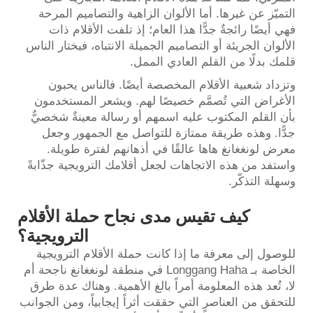
التميّز عن غيرها. أما الألوان الزاهية والتصاميم المرحة
فهي أيضًا رائجةٌ جدًّا هذا العام؛ إذ تلفت الأقلام ذات
الألوان الجريئة أو التصاميم الجميلة الانتباه، فيختار الناس
قلمك بدلًا من القلم العادي الممل.
وتزداد شعبية الأقلام المخصصة أيضًا. فالناس يحبون
الأغراض التي تُصمَّم خصيصًا لهم. ويشعر المستخدمون
بأن القلم المكتوب عليه اسمهم أو رسالة معينةٌ شخصيٌّ
جدًّا. وهذه طريقة ممتازة للتواصل مع الجمهور وجعل
معرض لونغغانغ هاها عالقًا في أذهانهم لفترة طويلة.
واستفد من هذه الاتجاهات لجعل أقلامك الترويجية جذّابةً
وسهلة التذكّر.
كيف تقيس مدى نجاح حملة الأقلام
الترويجية؟
للوصول إلى معرفة ما إذا كانت حملة الأقلام الترويجية
الخاصة بـ Longgang Haha في منطقة لونغغانغ ناجحة أم
لا، تُعد هذه المعلومة أمراً بالغ الأهمية. وهناك عدة طرق
للتحقق من العناصر التي حققت أثراً إيجابياً، ومن الجوانب