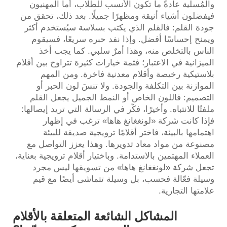
والمُسلية عادةً ما تكون الأنسب للطلاب، أما المهنيون
فيفضلون أشياء أنيقة ومظهرًا جميلًا. بعد ذلك، تحقق من
جودة القلم: فالقلم الذي يكتب بسلاسة سيُستخدم أكثر
ويمنح إحساسًا أفضل. وإذا نفد حبره سريعًا، فسيقوم
الناس بالتخلص منه، وهذا أمرٌ سلبي. كما يجب أخذ
الميزانية في الاعتبار؛ فثمة خيارات كثيرة تتراوح بين أقلام
بلاستيكية رخيصة وأقلام معدنية فاخرة. ومن المهم
الموازنة بين التكلفة والجودة. ولا تنسَ لون الحبر أو
التصميم: فاللون الخاص أو النمط الجميل يجعل القلم
ملفتًا للانتباه. وأخيرًا، فكّر في الرسالة التي تريد إيصالها:
فإذا كانت شركة «لونغغانغ هاها» ترغب في إظهار
اهتمامها بالبيئة، فاختر أقلامًا ترويجية صديقة للبيئة
مصنوعة من مواد معاد تدويرها. وهذا يعزز التواصل مع
العملاء المهتمين بالاستدامة. وباختيار أقلام ترويجية بعناية،
تجعل شركة «لونغغانغ هاها» من تسويقها ليس مجرد
وسيلة فعّالة فحسب، بل وسيلة تتماشى أيضًا مع قيم
علامتها التجارية.
المشاكل الشائعة المتعلقة بالأقلام