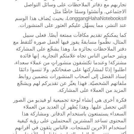
تجاربهم مع دفاتر الملاحظات على وسائل التواصل
الاجتماعي. وأنشئوا وسمًا خاصًّا مثل
#LonggangHahaNotebooks، بحيث يُضاف هذا الوسم
عند النشر، مما يسهِّل عليكم العثور على المنشورات.
كما يمكنكم تقديم مكافآت ممتعة أيضًا. فعلى سبيل
المثال، نظِّموا مسابقةً يفوز فيها أفضل صورة تُلتقط مع
دفتر الملاحظات بجائزة ما. وهذا يشجِّع على المشاركة
ويثير حماس الناس تجاه علامتكم التجارية. إنها فائدة
مشتركة! وعندما تكتشفون منشوراتٍ من عملاء سعداء،
اطلبوا إذنًا لمشاركتها على صفحاتكم. ولا تنسوا دائمًا
إسناد الفضل إلى أصحاب المنشورات بتضمين روابط
ملفاتهم الشخصيّة. فهذا يعبِّر عن تقديركم لهم ويشجِّع
المزيد من العملاء على المشاركة.
فكرة أخرى هي إنشاء لوحة تجميعية أو فيديو من الصور
التي تحصل عليها. وهذا يُظهر أن العديد من العملاء
السعداء يستمتعون باستخدام الدفاتر. ومشاركة هذا
المحتوى تساعد المشترين المحتملين على رؤية كيفية
استخدام الآخرين للمنتجات. فالناس يثقون في أقرانهم