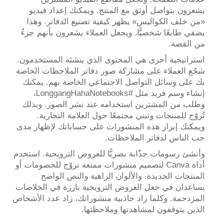
يشعرون بتواصل أوثق مع المنتج. ويمكنك إعداد فيديو
«من خلف الكواليس» يظهر كيفية تصنيع الدفاتر. وهذا
يضفي طابعًا شخصيًّا، ويجعل العملاء يشعرون بأنهم جزءٌ
من القصة.
استراتيجية أخرى هي المحتوى الذي ينشئه المستخدمون.
شجّع العملاء على مشاركة صور دفاتر الملاحظات الخاصة
بك على وسائل التواصل الاجتماعي الخاصة بهم. يمكنك
إنشاء وسم فريد مثل #LonggangHahaNotebooks،
وطلب من المشترين استخدامه عند نشر الصور. وبذلك
تُروّج للمنتجات وتبني مجتمعًا حول العلامة التجارية.
ويمكنك إبراز هذه المنشورات على حساباتك لإظهار مدى
حب الناس لدفاتر الملاحظات.
وأنشئ رسومات جذّابة بصريًّا للعروض الترويجية. استخدم
أداة Canva لتصميم منشورات ممتعة تروّج للخصومات أو
المنتجات الجديدة. والألوان الزاهية والنص الواضح
يساعدان في جعل العروض الترويجية بارزة في الخلاصات
المزدحمة. وكلما زاد جاذبية منشوراتك، زاد عدد الأشخاص
الذين يتوقفون لمشاهدتها وملاحظتها.