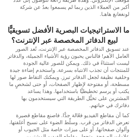
موقعك الإلكتروني. وهذه طريقة رائعة للوصول إلى عدد
أكبر من العملاء الذين ربما لم يسمعوا بعدُ عن شركة
لونغغانغ هاهـا.
ما الاستراتيجيات البصرية الأفضل تسويقيًّا
لبيع الدفاتر المخصصة عبر الإنترنت؟
عند تسويق الدفاتر المخصصة عبر الإنترنت، تُعد الصور
العامل الأهم! فالناس يحبون رؤية الأشياء الجميلة، والدفاتر
ليست استثناءً في ذلك. ويمكن للصور عالية الجودة
للمنتجات أن تجذب الانتباه بسرعة. واستخدم إضاءة جيدة
وخلفية نظيفة لجعل الدفاتر تبرز. ويمكنك التقاط صور لها
مسطحة، أو مفتوحة لإظهار الصفحات، أو حتى لشخصٍ ما
يكتب أو يرسم تخطيطيًّا باستخدامها. وهذا يساعد
المشترين على تخيُّل الطريقة التي سيستخدمون بها
دفاترك في حياتهم.
كما أن مقاطع الفيديو فعّالة جدًّا. فاصنع مقاطع قصيرة
تعرض الدفاتر من قرب. وسلِّط الضوء على نسيج أغلفتها،
وألوان صفحاتها، أو على ميزات خاصة مثل الجيوب أو
علامات الصفحة. وتجعل مقاطع الفيديو المشترين