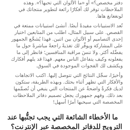
دفتر مخصص؟» أو «ما الألوان التي تحبها؟». وهذه
الملاحظات توفر لك أفكارًا رائعة لتطوير منتجاتك في
لونغغانغ هاها.
تُعد الاستبيانات مفيدةً أيضًا. أنشئ استبيانات ممتعة في
القصص. على سبيل المثال، اطلب من المتابعين اختيار
إحدى التصاميم أو الألوان بين اثنين. فهذا يُشجِّع الجمهور
على المشاركة ويوفِّر لك تغذيةً راجعةً مباشرةً حول ما
يفضِّله أكثر. ولا تنسَ مراقبة المنافسين؛ فانظر إلى ما
يفعلونه وكيف يتفاعل الناس معهم. فهذا قد يلهم أفكارك
ويكشف لك الفجوات الموجودة في السوق.
وأخيرًا، سجِّل النتائج التي تتوصل إليها. اكتب الاتجاهات
والأفكار التي تظهر أثناء بحثك. وبهذه الطريقة، ستكون
لديك فكرةٌ واضحةٌ عن المنتجات التي ينبغي أن تُصمِّمها
بعد ذلك. وفهم جمهورك يجعل تصميم دفاتر الملاحظات
المخصصة التي سيحبها أمرًا أسهل!
ما الأخطاء الشائعة التي يجب تجنُّبها عند
الترويج للدفاتر المخصصة عبر الإنترنت؟