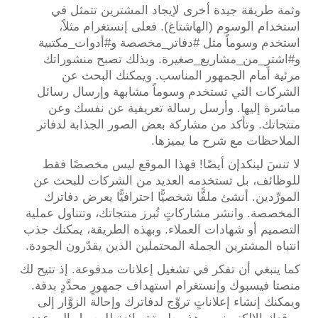
وثمة طريقة جيدة أخرى لإيجاد المشترين تتمثل في
استخدام الوسوم (الهاشتاغ). فعلى إنستغرام مثلاً،
استخدم وسوماً مثل #دفاتر_مخصصة و#أدوات_مكتبية
و#اشترِ_من_مشاريع_صغيرة. وبذلك تصبح منشوراتك
مرئية أمام الجمهور المناسب. ويمكنك البحث عن
الشركات التي تستخدم وسوماً مشابهة وإرسال رسائل
مباشرة إليها. وأرسل رسالة تعريفية عن نفسك وعن
منتجاتك. وتأكد من مشاركة بعض الصور الجذابة لدفاتر
الملاحظات مع شرح ما يميزها.
لا تنسَ لينكدإن أيضًا! فهذا الموقع ليس مخصصًا فقط
للوظائف، بل تستخدمه العديد من الشركات للبحث عن
المورِّدين. أنشئ ملفًّا شخصيًّا احترافيًّا يعرض دفاترك
المخصصة. وانشر مشاركاتٍ تُبرز منتجاتك، وتتناول عملية
التصميم أو شهادات العملاء. وبهذه الطريقة، يمكنك جذب
انتباه المشترين الجملة المحتملين الذين يقدّرون الجودة.
كما ينبغي أن تفكر في تشغيل إعلانات مدفوعة. إذ تتيح لك
منصتا فيسبوك وإنستغرام استهداف جمهورٍ محدَّدٍ بدقة.
ويمكنك إنشاء إعلاناتٍ تروِّج لدفاترك وإحالة الزوَّار إلى