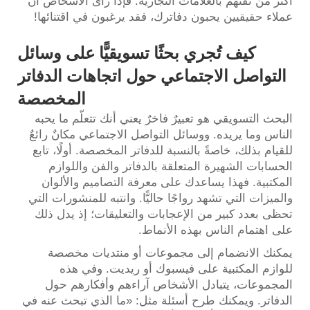
أكثر من ثقتهم بالعلامات التجارية. فإذا رأى الأشخاص أن
عملاء حقيقيين يحبون دفاترك، فقد يرغبون في اقتنائها!
كيف تُجري بحثًا تسويقيًّا على وسائل
التواصل الاجتماعي حول اتجاهات الدفاتر
المخصصة
البحث التسويقي هو تعبيرٌ فاخرٌ يعني أنك تتعلّم ما يحبه
الناس وما يريده. ووسائل التواصل الاجتماعي مكانٌ رائعٌ
للقيام بذلك، خاصةً بالنسبة للدفاتر المخصصة. أولًا، تابع
الحسابات الشهيرة المتعلقة بالدفاتر والفن واللوازم
المكتبية. فهذا يساعدك على معرفة التصاميم والألوان
والميزات التي تشهد رواجًا حاليًّا. وانتبه للمنشورات التي
تحظى بعدد كبير من الإعجابات والتعليقات؛ إذ يدل ذلك
على اهتمام الناس بهذه الأنماط.
يمكنك الانضمام إلى مجموعات أو منتديات مخصصة
للوازم المكتبية على فيسبوك أو ريديت. وفي هذه
المجموعات، يتبادل الأشخاص آراءهم وأفكارهم حول
الدفاتر. ويمكنك طرح أسئلة مثل: «ما الذي تبحث عنه في