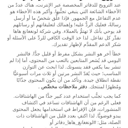
عند الترويج للدفاتر المخصصة عبر الإنترنت، هناك عددٌ من
الأخطاء الشائعة التي ينبغي تجنُّبها. وأكبر هذه الأخطاء هو
عدم التفاعل مع الجمهور. فإذا علَّق شخصٌ ما أو أرسل
رسالةً، فعليك الردُّ عليه! وإهمالك لتعليقاتهم أو رسائلهم
قد يوحي بأنك لا تهتمُّ بالعملاء. وفي شركة لونغغانغ هاها
نقدِّر كل تفاعل. لذا خذ الوقت الكافي للردِّ على الأسئلة أو
شكر الدعم المقدَّم لإظهار تقديرك.
خطأ آخر هو النشر بشكل مفرط أو قليل جدًّا. فالنشر
اليومي قد يُشعر المتابعين بالتعب من المحتوى، أما إذا لم
تنشر بما يكفي فقد ينسونك. لذا ابحث عن التوازن
المناسب؛ حيث يُعَدّ النشر مرتين أو ثلاث مرات أسبوعيًّا
نقطة انطلاق جيدة. وتأكد من أن يكون المحتوى جذّابًا
ومُظهرًا لمنتجك.
دفتر ملاحظات مخصَّص
.
كما يجب تجنُّب استخدام عدد كبير جدًّا من الهاشتاقات.
فعلى الرغم من أن الهاشتاقات تساعد في اكتشاف
المنشورات، فإن الإفراط في استخدامها يجعل المحتوى
يبدو فوضويًّا. لذا اكتفِ بعدد قليل من الهاشتاقات ذات
الصلة، مثل: #لونغغانغ_هاها_دفاتر أو