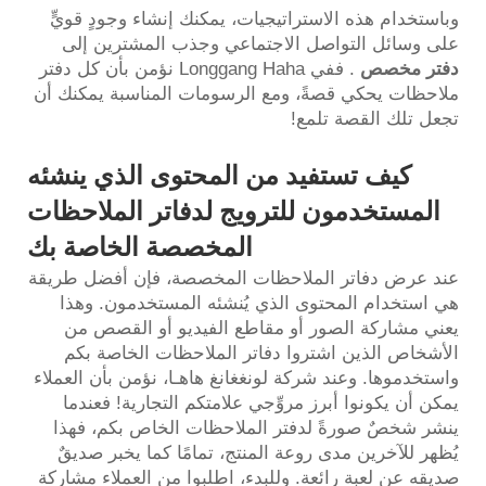
وباستخدام هذه الاستراتيجيات، يمكنك إنشاء وجودٍ قويٍّ
على وسائل التواصل الاجتماعي وجذب المشترين إلى
دفتر مخصص
. ففي Longgang Haha نؤمن بأن كل دفتر
ملاحظات يحكي قصةً، ومع الرسومات المناسبة يمكنك أن
تجعل تلك القصة تلمع!
كيف تستفيد من المحتوى الذي ينشئه
المستخدمون للترويج لدفاتر الملاحظات
المخصصة الخاصة بك
عند عرض دفاتر الملاحظات المخصصة، فإن أفضل طريقة
هي استخدام المحتوى الذي يُنشئه المستخدمون. وهذا
يعني مشاركة الصور أو مقاطع الفيديو أو القصص من
الأشخاص الذين اشتروا دفاتر الملاحظات الخاصة بكم
واستخدموها. وعند شركة لونغغانغ هاهـا، نؤمن بأن العملاء
يمكن أن يكونوا أبرز مروِّجي علامتكم التجارية! فعندما
ينشر شخصٌ صورةً لدفتر الملاحظات الخاص بكم، فهذا
يُظهر للآخرين مدى روعة المنتج، تمامًا كما يخبر صديقٌ
صديقه عن لعبة رائعة. وللبدء، اطلبوا من العملاء مشاركة