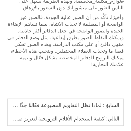
#لوازم_مكتبية_مخصصة. وبهذه الطريقة يسهل على
الناس العثور على منشوراتك دون الشعور بالإرهاق.
وأخيرًا، تأكَّد من أن الصور عالية الجودة. فالصور غير
الواضحة أو المظلمة لا تجذب الانتباه، بينما تساهم الإضاءة
الجيدة والصور الواضحة في جعل الدفاتر أكثر جاذبية.
ويمكنك التقاط الصور بطرق إبداعية، مثل وضع الدفاتر في
مقهى دافئ أو على مكتب الدراسة. وهذه الصور تحكي
قصةً ما وتجذب العملاء المحتملين. وبتجنب هذه الأخطاء،
يمكنك الترويج للدفاتر المخصصة بشكل فعّال وتنمية
علامتك التجارية!
السابق:
لماذا تظل التقاويم المطبوعة فعّالةً جدًّا في تعزيز ظهور العلامة التجارية
التالي:
كيفية استخدام الأقلام الترويجية لتعزيز صورة علامتك التجارية