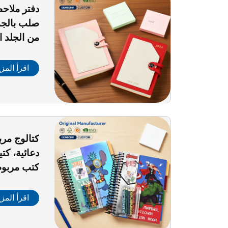
صلب بالجمل
من الجلد 
وحزام إلك
بشعارك ال
اقرأ المزي
مكتبي ويو
كتالوج مرب
دعائية، كت
كتب مربوطة
اقرأ المزي