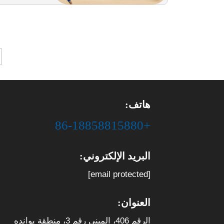
هاتف:
+86-18858815880
البريد الإلكتروني:
[email protected]
العنوان:
الرقم 406، المبنى رقم 3، منطقة يوانده