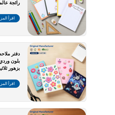
رائجة عالم
لطيفة جدًّ
وقوية الال
اقرأ المزي
بلون ورد
بزهور ثلاثي
زفاف أو ي
اقرأ المزي