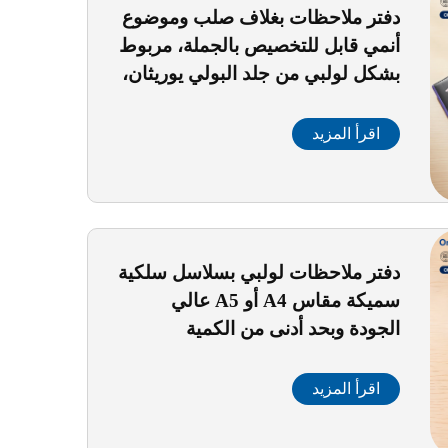
دفتر ملاحظات بغلاف صلب وموضوع
أنمي قابل للتخصيص بالجملة، مربوط
بشكل لولبي من جلد البولي يوريثان،
٨٠ ورقة، مع إغلاق مغناطيسي،
مخصص للفتيات
اقرأ المزيد
دفتر ملاحظات لولبي بسلاسل سلكية
سميكة مقاس A4 أو A5 عالي
الجودة وبحد أدنى من الكمية
المطلوبة (MOQ)، بتصميم جديد
اقرأ المزيد