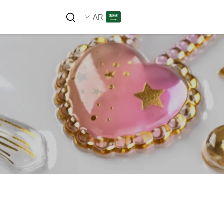
AR
عات