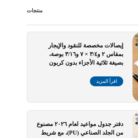
منتجات
إيصالات مخصصة للنقود والإيجار
بمقاس ٢ و٣/٤ × ٧ و٣/١٦ بوصة،
بصيغة ثلاثية الأجزاء بدون كربون
(أبيض / أصفر فاقع / وردي)، ٥٠
مجموعة في كل كتاب، ٣ حزم من
اقرأ المزيد
الكتب غير القابلة للتكرار (NCR)
دفتر جدول مواعيد لعام ٢٠٢٦ مصنوع
من الجلد الصناعي (PU)، مع شريط