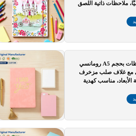
يًّا، ملاحظات ذاتية اللصق
ا وذات أشكال غير منتظمة
تصاق
د
دفتر ملاحظات بحجم A5 رومانسي
ي مع غلاف صلب مزخرف
ة الأبعاد، مناسب كهدية
وميات شخصية
د