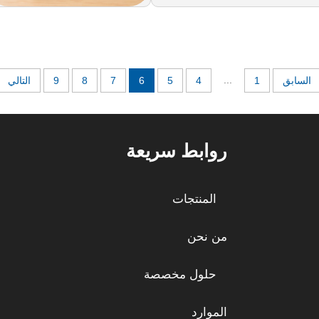
...
السابق
1
4
5
6
7
8
9
التالي
روابط سريعة
المنتجات
من نحن
حلول مخصصة
الموارد