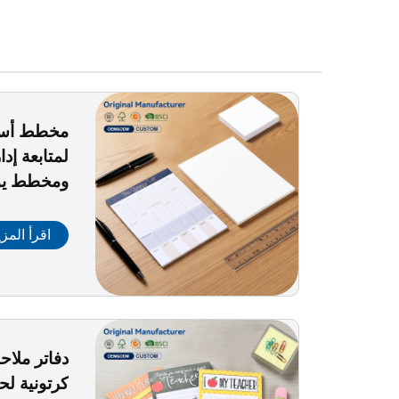
مخطط أسبو
لمتابعة إد
ومخطط يوم
الثلاجة، مذ
اقرأ المزي
دفاتر ملا
كرتونية لح