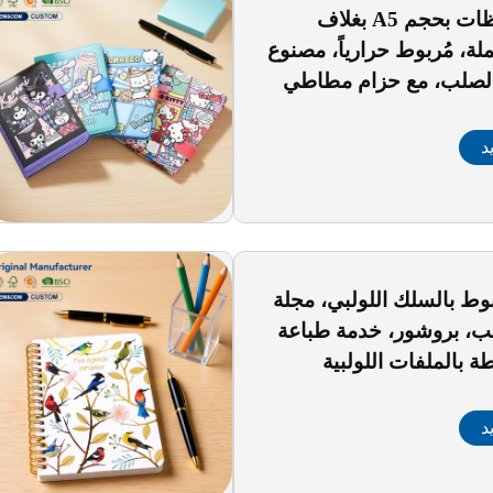
دفتر ملاحظات بحجم A5 بغلاف
ة، مُربوط حرارياً، مصنوع
الصلب، مع حزام مطاطي
ستيك قابل للتخصيص
مطبوع، دفتر ملاحظات
د
ميات جاهزة للمخزون
وط بالسلك اللولبي، مجلة
يب، بروشور، خدمة طباعة
 بالملفات اللولبية
د