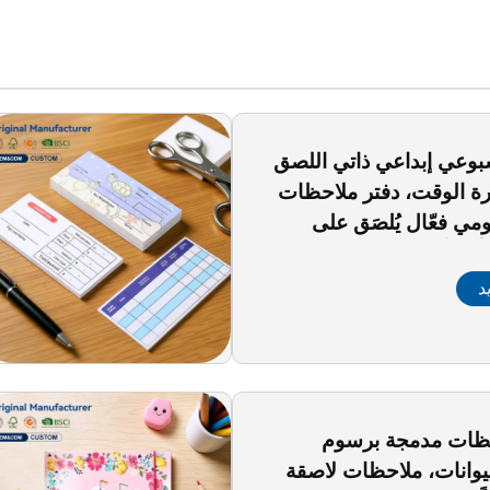
عي إبداعي ذاتي اللصق
ارة الوقت، دفتر ملاحظات
ي فعّال يُلصَق على
كّرة أنيقة
د
حظات مدمجة برسوم
يوانات، ملاحظات لاصقة